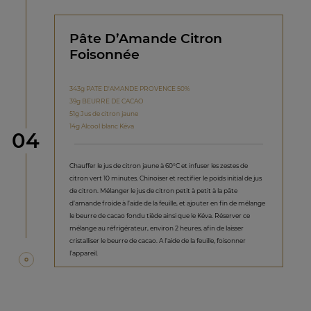
Pâte D’Amande Citron
Foisonnée
343g PATE D'AMANDE PROVENCE 50%
39g BEURRE DE CACAO
51g Jus de citron jaune
14g Alcool blanc Kéva
étape
04
Chauffer le jus de citron jaune à 60°C et infuser les zestes de
citron vert 10 minutes. Chinoiser et rectifier le poids initial de jus
de citron. Mélanger le jus de citron petit à petit à la pâte
d’amande froide à l’aide de la feuille, et ajouter en fin de mélange
le beurre de cacao fondu tiède ainsi que le Kéva. Réserver ce
mélange au réfrigérateur, environ 2 heures, afin de laisser
cristalliser le beurre de cacao. A l’aide de la feuille, foisonner
l’appareil.