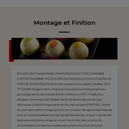
Montage et Finition
BOULES FRUIT MANDARINE, PAMPLEMOUSSE ET PÂTE D’AMANDE
CITRON FOISONNÉE POUR 54 BOULES CREUSES CHOCOLAT IVOIRE DE
CHAQUE COULEURGarnir les boules creuses Ivoire. Laisser cristalliser 12h à
17°C et 60% d’hygrométrie. Attention la température de la ganache au
garnissage des boules creuses doit être inférieure à 30°C. A l’aide d’un
décapeur thermique, décristalliser les bords des boules creuses puis
obturer les à l’aide d’une poche et de chocolat tempéré.FINITION : Colorer
du sucre semoule en orange, jaune et vert (couleur des agrumes) à l’aide de
colorant hydrosoluble et d’un peu de solution d’acide citrique. Y ajouter de
la poudre scintillante orange, or et vert. Au cornet, faire un point de
chocolat blanc tempéré sur le dessus du corps creux (voir photo) et