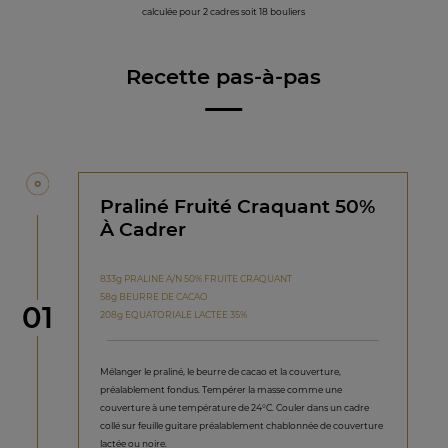
calculée pour 2 cadres soit 18 bouliers
Recette pas-à-pas
Praliné Fruité Craquant 50%
À Cadrer
833g PRALINE A/N 50% FRUITE CRAQUANT
58g BEURRE DE CACAO
étape
01
208g EQUATORIALE LACTEE 35%
Mélanger le praliné, le beurre de cacao et la couverture,
préalablement fondus. Tempérer la masse comme une
couverture à une température de 24°C. Couler dans un cadre
collé sur feuille guitare préalablement chablonnée de couverture
lactée ou noire.