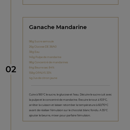
Ganache Mandarine
98g Sucre semoule
26g Glucose DE 38/40
38g Eau
145g Pulpe de mandarine
98g Concentré de mandarines
étape
02
64g Beurre sec 84%
158g OPALYS 33%
4g Jus de citron jaune
Cuire à 185°C le sucre, le glucose et l’eau. Décuire le sucre cuit avec
la pulpe et le concentré de mandarine. Recuire le tout à 103°C,
arrêter la cuisson et laisser retomber la température à 60/70°C
avant de réaliser l’émulsion sur le chocolat blanc fondu. A 35°C
ajouter le beurre, mixer pour parfaire l’émulsion.