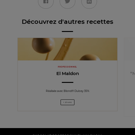
Découvrez d'autres recettes
PROFESSIONNEL
El Maldon
“
Réalisée avec Blond® Dulcey 35%
1 ÉTAPE