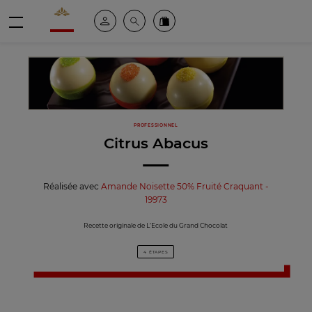
Valrhona - Imaginons le meilleur du chocolat
Espace client
Recherche
Commandez en ligne
menu
PROFESSIONNEL
Citrus Abacus
Réalisée avec
Amande Noisette 50% Fruité Craquant -
19973
Recette originale de L’Ecole du Grand Chocolat
4 ÉTAPES