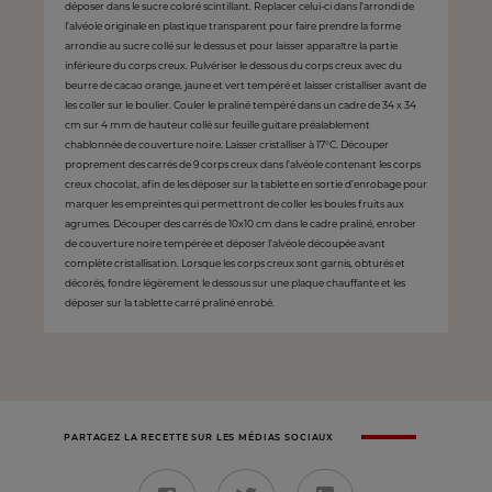
déposer dans le sucre coloré scintillant. Replacer celui-ci dans l’arrondi de
l’alvéole originale en plastique transparent pour faire prendre la forme
arrondie au sucre collé sur le dessus et pour laisser apparaître la partie
inférieure du corps creux. Pulvériser le dessous du corps creux avec du
beurre de cacao orange, jaune et vert tempéré et laisser cristalliser avant de
les coller sur le boulier. Couler le praliné tempéré dans un cadre de 34 x 34
cm sur 4 mm de hauteur collé sur feuille guitare préalablement
chablonnée de couverture noire. Laisser cristalliser à 17°C. Découper
proprement des carrés de 9 corps creux dans l’alvéole contenant les corps
creux chocolat, afin de les déposer sur la tablette en sortie d’enrobage pour
marquer les empreintes qui permettront de coller les boules fruits aux
agrumes. Découper des carrés de 10x10 cm dans le cadre praliné, enrober
de couverture noire tempérée et déposer l’alvéole découpée avant
complète cristallisation. Lorsque les corps creux sont garnis, obturés et
décorés, fondre légèrement le dessous sur une plaque chauffante et les
déposer sur la tablette carré praliné enrobé.
PARTAGEZ LA RECETTE SUR LES MÉDIAS SOCIAUX