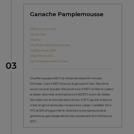
Ganache Pamplemousse
137g Sucre semoule
21g Glucose
47g Eau
227g Pulpe de pamplemousse
47g Beurre sec 84%
146g OPALYS 33%
4g Zestes de pamplemousse
étape
03
Chauffer la pulpe à 60°C et infuser les zestes 10 minutes.
Chinoiser. Cuire à 185°C le sucre, le glucose et l’eau. Décuire le
sucre cuit avec la pulpe. Recuire le tout à 103°C arrêter la cuisson
et laisser retomber la température à 60/70°C avant de réaliser
l’émulsion sur le chocolat blanc fondu. A 35°C ajouter le beurre,
mixer et garnir les boules creuses ivoire. Laisser cristalliser 12h à
17°C et 60% d’hygrométrie. Attention la température de la
ganache au garnissage des boules creuses doit être inférieure à
30°C.