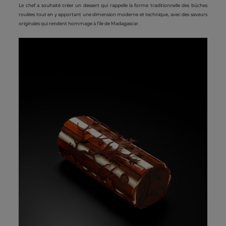
Le chef a souhaité créer un dessert qui rappelle la forme traditionnelle des bûches
roulées tout en y apportant une dimension moderne et technique, avec des saveurs
originales qui rendent hommage à l’ïle de Madagascar.