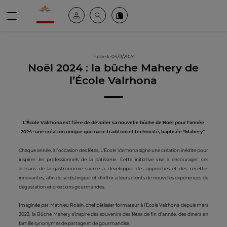
Valrhona - Imaginons le meilleur du chocolat
Espace client
Recherche
Commandez en ligne
menu
Publié le 04/11/2024
Noël 2024 : la bûche Mahery de
l’École Valrhona
L’École Valrhona est fière de dévoiler sa nouvelle bûche de Noël pour l'année
2024 : une création unique qui marie tradition et technicité, baptisée "Mahery”
.
Chaque année, à l’occasion des fêtes, L’École Valrhona signe une création inédite pour
inspirer les professionnels de la pâtisserie. Cette initiative vise à encourager ces
artisans de la gastronomie sucrée à développer des approches et des recettes
innovantes, afin de se distinguer et d'offrir à leurs clients de nouvelles expériences de
dégustation et créations gourmandes.
Imaginée par Mathieu Roisin, chef pâtissier formateur à l'École Valrhona depuis mars
2023, la Bûche Mahery s'inspire des souvenirs des fêtes de fin d'année, des dîners en
famille synonymes de partage et de gourmandise.