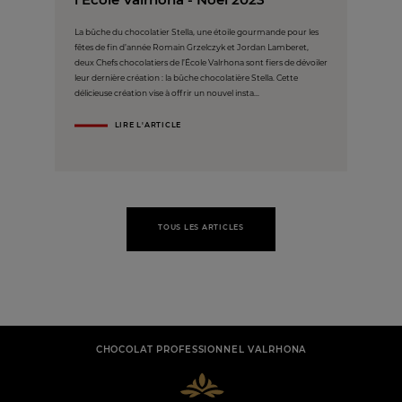
La bûche du chocolatier Stella, une étoile gourmande pour les
fêtes de fin d’année Romain Grzelczyk et Jordan Lamberet,
deux Chefs chocolatiers de l’École Valrhona sont fiers de dévoiler
leur dernière création : la bûche chocolatière Stella. Cette
délicieuse création vise à offrir un nouvel insta...
LIRE L'ARTICLE
TOUS LES ARTICLES
CHOCOLAT PROFESSIONNEL VALRHONA