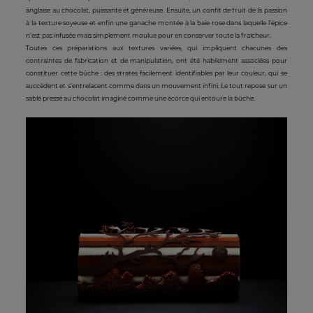
anglaise au chocolat, puissante et généreuse. Ensuite, un confit de fruit de la passion
à la texture soyeuse et enfin une ganache montée à la baie rose dans laquelle l’épice
n’est pas infusée mais simplement moulue pour en conserver toute la fraîcheur.
Toutes ces préparations aux textures variées, qui impliquent chacunes des
contraintes de fabrication et de manipulation, ont été habilement associées pour
constituer cette bûche : des strates facilement identifiables par leur couleur, qui se
succèdent et s’entrelacent comme dans un mouvement infini. Le tout repose sur un
sablé pressé au chocolat imaginé comme une écorce qui entoure la bûche.