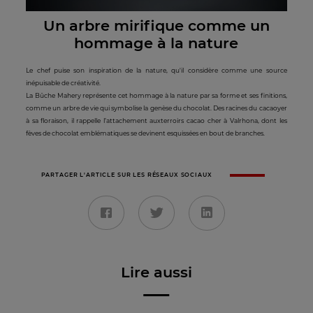
Un arbre mirifiqu
e comme un
hommage à la nature
Le chef puise son inspiration de la nature, qu'il considère comme une source
inépuisable de créativité.
La Bûche Mahery représente cet hommage à la nature par sa forme et ses finitions,
comme un arbre de vie qui symbolise la genèse du chocolat. Des racines du cacaoyer
à sa floraison, il rappelle l’attachement auxterroirs cacao cher à Valrhona, dont les
fèves de chocolat emblématiques se devinent esquissées en bout de branches.
PARTAGER L'ARTICLE SUR LES RÉSEAUX SOCIAUX
Lire aussi