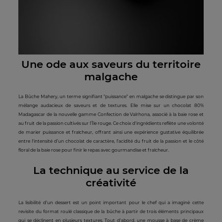
Une ode aux saveurs
du territoire
malgache
La Bûche Mahery, un terme signifiant "puissance" en malgache se distingue par son
mélange audacieux de saveurs et de textures. Elle mise sur un chocolat 80%
Madagascar de la nouvelle gamme Confection de Valrhona, associé à la baie rose et
au fruit de la passion cultivés sur l’Île rouge. Ce choix d'ingrédients reflète une volonté
de marier puissance et fraîcheur, offrant ainsi une expérience gustative équilibrée
entre l'intensité d’un chocolat de caractère, l'acidité du fruit de la passion et le côté
floral de la baie rose pour finir le repas avec gourmandise et fraîcheur.
La technique au
service de la
créativité
La lisibilité d’un dessert est un point important pour le chef qui a imaginé cette
revisite du format roulé classique de la bûche à partir de trois éléments principaux
qui se déclinent en plusieurs textures. Tout d'abord, une mousse à base de crème