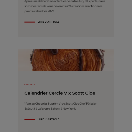
Après une délibération attentive de notre Jury d’Experts, nous
sommes ravis de vous dévoiler les 24 créations sélectionnées
pour le calendrier 2027.
LIRE L'ARTICLE
CERCLE V,
Calendrier Cercle V x Scott Cioe
"Pain au Chocolat Suprême" de Scott Cioe Chef Pâtissier
Exécutif à Lafayette Bakery, à New-York.
LIRE L'ARTICLE