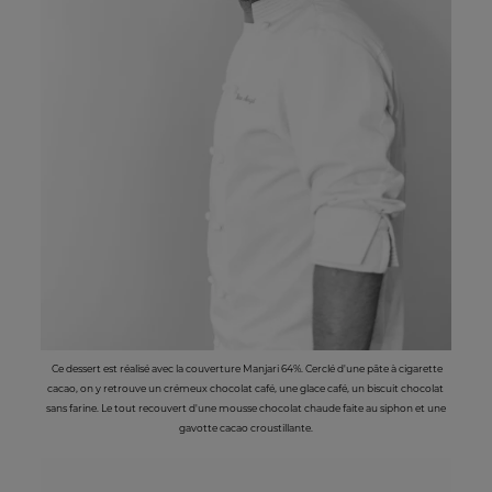
Ce dessert est réalisé avec la couverture Manjari 64%. Cerclé d'une pâte à cigarette
cacao, on y retrouve un crémeux chocolat café, une glace café, un biscuit chocolat
sans farine. Le tout recouvert d'une mousse chocolat chaude faite au siphon et une
gavotte cacao croustillante.