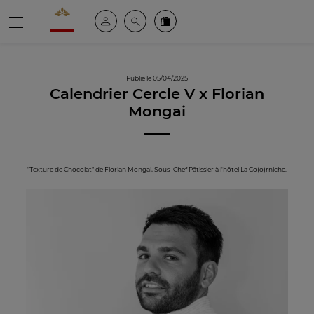
Valrhona - Imaginons le meilleur du chocolat
Espace client
Recherche
Commandez en ligne
menu
Publié le 05/04/2025
Calendrier Cercle V x Florian
Mongai
"Texture de Chocolat" de Florian Mongai, Sous- Chef Pâtissier à l'hôtel La Co(o)rniche.