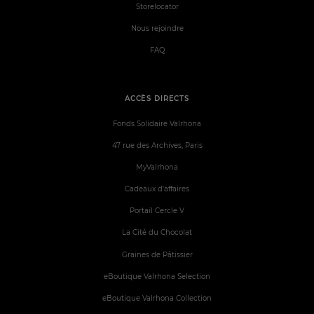
Storelocator
Nous rejoindre
FAQ
ACCÈS DIRECTS
Fonds Solidaire Valrhona
47 rue des Archives, Paris
MyValrhona
Cadeaux d'affaires
Portail Cercle V
La Cité du Chocolat
Graines de Pâtissier
eBoutique Valrhona Selection
eBoutique Valrhona Collection