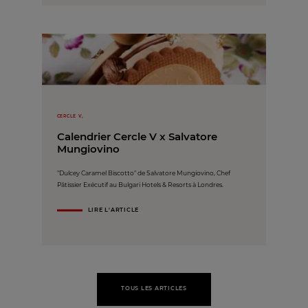
CERCLE V,
Calendrier Cercle V x Salvatore
Mungiovino
"Dulcey Caramel Biscotto" de Salvatore Mungiovino, Chef
Pâtissier Exécutif au Bulgari Hotels & Resorts à Londres.
LIRE L'ARTICLE
TOUS LES ARTICLES