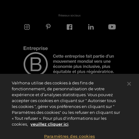
Réseaux sociaux
Valrhona utilise des cookies à des fins de
fonctionnement, de personnalisation de votre
expérience et d’analyses statistiques. Vous pouvez
Note d'information
accepter ces cookies en cliquant sur " Autoriser tous
Le logo “Certified B Corporation” est attribué par B Lab, une organisation privée à
les cookies ", gérer vos préférences en cliquant sur "
but non lucratif, aux entreprises qui, comme la nôtre, ont réalisé avec succès le B
Paramètres des cookies" ou les refuser en cliquant sur
Impact Assessment (“BIA”) et répondent aux exigences de B Lab en matière de
« Tout refuser ». Pour plus d'informations sur les
performance sociale et environnementale, de responsabilité et de transparence. Il
est précisé que B Lab n’est pas un organisme d’évaluation de la conformité au sens
cookies,
veuillez cliquer ici
.
du règlement (UE) n° 765/2008, ni un organisme de normalisation national,
européen ou international au sens du règlement (UE) n° 1025/2012. Les critères du
BIA sont distincts et indépendants des standards harmonisés issus des normes ISO
Paramètres des cookies
ou d’autres organismes de normalisation, et ils ne sont pas ratifiés par des