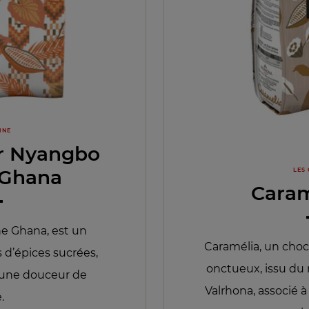
INE
ir Nyangbo
 Ghana
LES
Caram
ne Ghana, est un
Caramélia, un choc
 d’épices sucrées,
onctueux, issu du
t une douceur de
Valrhona, associé 
.