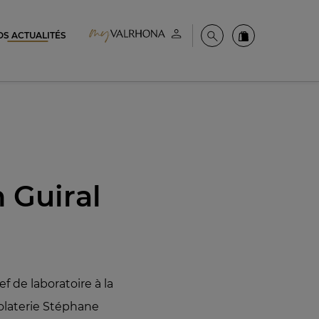
OS ACTUALITÉS
Espace client
Recherche
Commandez en
 Guiral
ef de laboratoire à la
olaterie Stéphane