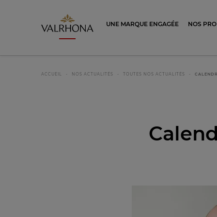
Valrhona - Imaginons le meilleur du ch
UNE MARQUE ENGAGÉE
NOS PRO
ACCUEIL
NOS ACTUALITÉS
TOUTES NOS ACTUALITÉS
CALENDR
Calend