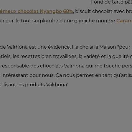
Fond de tarte pât
émeux chocolat Nyangbo 68%
, biscuit chocolat avec b
ntérieur, le tout surplombé d'une ganache montée
Caram
de Valrhona est une évidence. Il a choisi la Maison "pour 
iels, les recettes bien travaillées, la variété et la qualit
é responsable des chocolats Valrhona qui me touche perso
ès intéressant pour nous. Ça nous permet en tant qu’arti
ilisant les produits Valrhona"