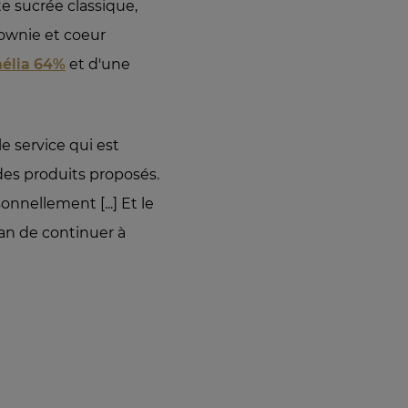
e sucrée classique,
rownie et coeur
élia 64%
et d'une
le service qui est
é des produits proposés.
nnellement [...] Et le
san de continuer à