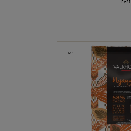
PART
NOIR