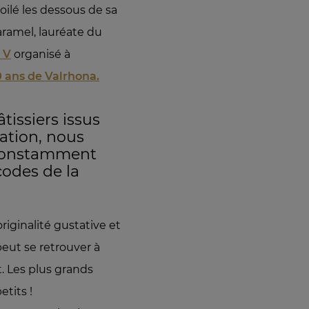
oilé les dessous de sa
aramel, lauréate du
 V
organisé à
0 ans de Valrhona.
tissiers issus
ration, nous
constamment
codes de la
riginalité gustative et
peut se retrouver à
t. Les plus grands
tits !