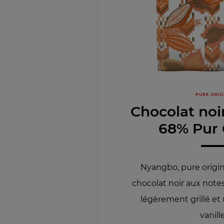
PURE ORIG
Chocolat no
68% Pur
Nyangbo, pure origi
chocolat noir aux notes
légèrement grillé e
vanille