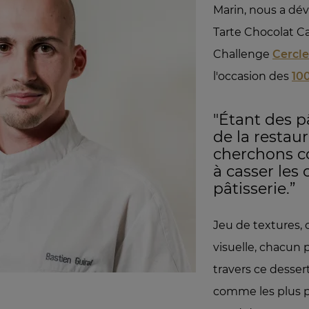
Marin, nous a dév
Tarte Chocolat C
Challenge
Cercle
l'occasion des
10
"Étant des pâ
de la restau
cherchons 
à casser les 
pâtisserie.”
Jeu de textures, o
visuelle, chacun 
travers ce desser
comme les plus pe