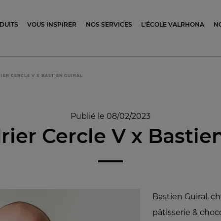
ocolat
DUITS
VOUS INSPIRER
NOS SERVICES
L'ÉCOLE VALRHONA
N
IER CERCLE V X BASTIEN GUIRAL
Publié le 08/02/2023
rier Cercle V x Bastien
Bastien Guiral, ch
pâtisserie & choc