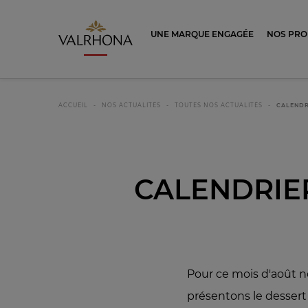
Valrhona - Imaginons le meilleur du ch
UNE MARQUE ENGAGÉE
NOS PRO
ACCUEIL
NOS ACTUALITÉS
TOUTES NOS ACTUALITÉS
CALENDR
CALENDRIER
Pour ce mois d'août 
présentons le dessert 