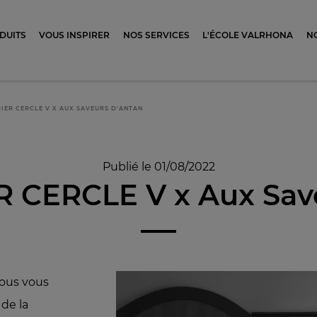
ocolat
DUITS
VOUS INSPIRER
NOS SERVICES
L'ÉCOLE VALRHONA
N
IER CERCLE V X AUX SAVEURS D'ANTAN
Publié le 01/08/2022
 CERCLE V x Aux Save
nous vous
de la