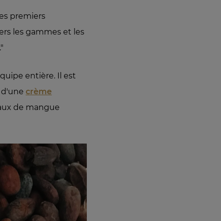
des premiers
vers les gammes et les
."
uipe entière. Il est
t d'une
crème
ceaux de mangue