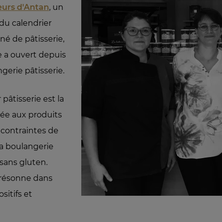
eurs d'Antan
, un
du calendrier
né de pâtisserie,
 a ouvert depuis
gerie pâtisserie.
 pâtisserie est la
ée aux produits
 contraintes de
la boulangerie
sans gluten.
t résonne dans
sitifs et