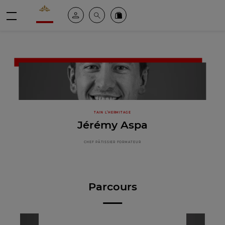
Valrhona - Imaginons le meilleur du chocolat
Espace client
Recherche
Commandez en ligne
menu
TAIN L’HERMITAGE
Jérémy Aspa
CHEF PÂTISSIER FORMATEUR
Parcours