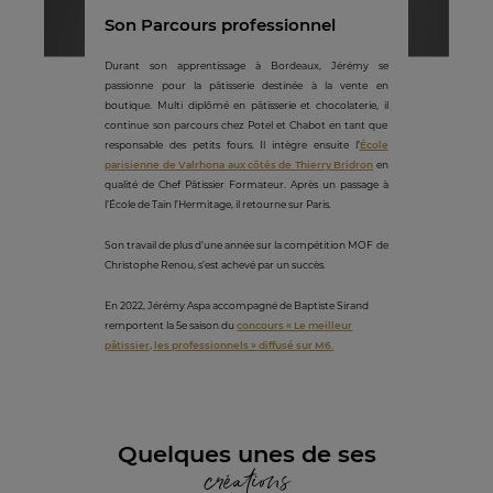
Son Parcours professionnel
Durant son apprentissage à Bordeaux, Jérémy se
passionne pour la pâtisserie destinée à la vente en
boutique. Multi diplômé en pâtisserie et chocolaterie, il
continue son parcours chez Potel et Chabot en tant que
responsable des petits fours. Il intègre ensuite l’
École
parisienne de Valrhona aux côtés de Thierry Bridron
en
qualité de Chef Pâtissier Formateur. Après un passage à
l’École de Tain l’Hermitage, il retourne sur Paris.
Son travail de plus d’une année sur la compétition MOF de
Christophe Renou, s’est achevé par un succès.
En 2022, Jérémy Aspa accompagné de Baptiste Sirand
remportent la 5e saison du
concours « Le meilleur
pâtissier, les professionnels » diffusé sur M6.
Quelques unes de ses
créations