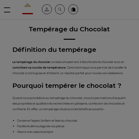
Valrhona - Imaginons le meilleur du chocolat
Espace client
Recherche
Commandez en ligne
menu
Tempérage du Chocolat
Définition du tempérage
Le tempérage du chocolat
consiste simplement à faire fondre le chocolat tout en
contrôlant sa courbe de température
. Cette technique vous permet de travailler le
chocolat à votre guise et d’obtenir un résultat parfait pour toutes vos réalisations.
Pourquoi tempérer le chocolat ?
Quand nous procédons au tempérage du chocolat, nous lui permettons d’acquérir
des propriétés et qualités très recherchées en pâtisserie, confection de chocolats et
confiserie. En effet, un tempérage réussi aura les bénéfices suivants :
Conserve l’aspect brillant et lisse du chocolat
Facilite le démoulage de vos pièces
Assure une cassure propre