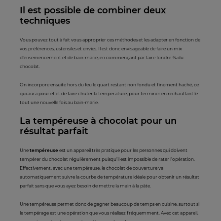
Il est possible de combiner deux
techniques
Vous pouvez tout à fait vous approprier ces méthodes et les adapter en fonction de
vos préférences, ustensiles et envies. Il est donc envisageable de faire un mix
d’ensemencement et de bain-marie, en commençant par faire fondre ¾ du
chocolat.
On incorpore ensuite hors du feu le quart restant non fondu et finement haché, ce
qui aura pour effet de faire chuter la température, pour terminer en réchauffant le
tout une nouvelle fois au bain-marie.
La tempéreuse à chocolat pour un
résultat parfait
Une
tempéreuse
est un appareil très pratique pour les personnes qui doivent
tempérer du chocolat régulièrement puisqu’il est impossible de rater l’opération.
Effectivement, avec une tempéreuse, le chocolat de couverture va
automatiquement suivre la courbe de température idéale pour obtenir un résultat
parfait sans que vous ayez besoin de mettre la main à la pâte.
Une tempéreuse permet donc de gagner beaucoup de temps en cuisine, surtout si
le tempérage est une opération que vous réalisez fréquemment. Avec cet appareil,