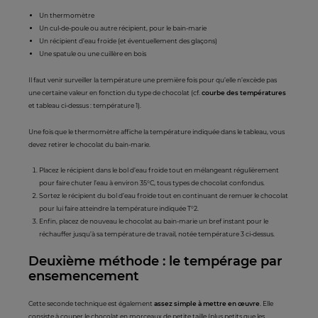
Un thermomètre
Un cul-de-poule ou autre récipient, pour le bain-marie
Un récipient d’eau froide (et éventuellement des glaçons)
Une spatule ou une cuillère en bois
Il faut venir surveiller la température une première fois pour qu’elle n’excède pas
une certaine valeur en fonction du type de chocolat (cf.
courbe des températures
et tableau ci-dessus : température 1).
Une fois que le thermomètre affiche la température indiquée dans le tableau, vous
devez retirer le chocolat du bain-marie.
Placez le récipient dans le bol d’eau froide tout en mélangeant régulièrement
pour faire chuter l’eau à environ 35°C, tous types de chocolat confondus.
Sortez le récipient du bol d’eau froide tout en continuant de remuer le chocolat
pour lui faire atteindre la température indiquée T°2.
Enfin, placez de nouveau le chocolat au bain-marie un bref instant pour le
réchauffer jusqu’à sa température de travail, notée température 3 ci-dessus.
Deuxième méthode : le tempérage par
ensemencement
Cette seconde technique est également
assez simple à mettre en œuvre
. Elle
consiste à couper le chocolat en morceaux de petite taille (plus petits que les