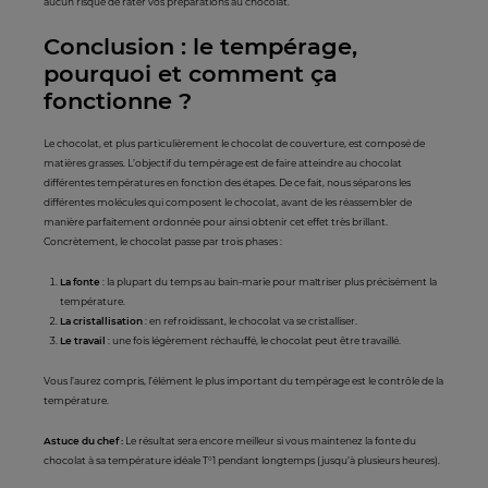
aucun risque de rater vos préparations au chocolat.
Conclusion : le tempérage,
pourquoi et comment ça
fonctionne ?
Le chocolat, et plus particulièrement le chocolat de couverture, est composé de
matières grasses. L’objectif du tempérage est de faire atteindre au chocolat
différentes températures en fonction des étapes. De ce fait, nous séparons les
différentes molécules qui composent le chocolat, avant de les réassembler de
manière parfaitement ordonnée pour ainsi obtenir cet effet très brillant.
Concrètement, le chocolat passe par trois phases :
La fonte
: la plupart du temps au bain-marie pour maîtriser plus précisément la
température.
La cristallisation
: en refroidissant, le chocolat va se cristalliser.
Le travail
: une fois légèrement réchauffé, le chocolat peut être travaillé.
Vous l’aurez compris, l’élément le plus important du tempérage est le contrôle de la
température.
Astuce du chef :
Le résultat sera encore meilleur si vous maintenez la fonte du
chocolat à sa température idéale T°1 pendant longtemps (jusqu’à plusieurs heures).