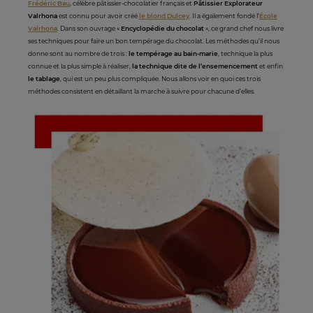
Frédéric Bau
, célèbre pâtissier-chocolatier français et
Pâtissier Explorateur
Valrhona
est connu pour avoir créé
le blond Dulcey
. Il a également fondé l’
École
Valrhona
. Dans son ouvrage «
Encyclopédie du chocolat
», ce grand chef nous livre
ses techniques pour faire un bon tempérage du chocolat. Les méthodes qu’il nous
donne sont au nombre de trois :
le tempérage au bain-marie
, technique la plus
connue et la plus simple à réaliser,
la technique dite de l’ensemencement
et enfin
le tablage
, qui est un peu plus compliquée. Nous allons voir en quoi ces trois
méthodes consistent en détaillant la marche à suivre pour chacune d’elles.