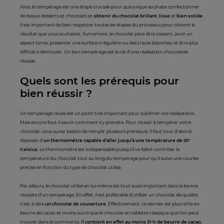
Ainsi, le tempérage est une étape cruciale pour quiconque souhaite confectionner
de beaux desserts et chocolats et
obtenir du chocolat brillant
,
lisse
et
bien solide
.
Il est important de bien respecter toutes les étapes du processus pour obtenir le
résultat que vous souhaitez. Autrement, le chocolat peut être cassant, avoir un
aspect terne, présenter une surface irrégulière ou des traces blanches, et être plus
difficile à démouler. Un bon tempérage est la clé d’une réalisation chocolatée
réussie.
Quels sont les prérequis pour
bien réussir ?
Un tempérage réussi est un point très important pour sublimer vos réalisations.
Mais encore faut-il savoir comment s’y prendre. Pour réussir à tempérer votre
chocolat, vous aurez besoin de remplir plusieurs prérequis. Il faut tout d’abord
disposer d’
un thermomètre capable d’aller jusqu’à une température de 55°
Celsius
. Le thermomètre est indispensable puisqu’il va falloir contrôler la
température du chocolat tout au long du tempérage pour qu’il suive une courbe
précise en fonction du type de chocolat utilisé.
Par ailleurs, le chocolat utilisé en lui-même est tout aussi important dans la bonne
réussite d’un tempérage. En effet, il est préférable d’utiliser un chocolat de qualité,
c’est-à-dire
un chocolat de couverture
. Effectivement, ce dernier est plus riche en
beurre de cacao et moins sucré que le chocolat en tablette classique que l’on peut
trouver dans le commerce. I
l contient en effet au moins 31 % de beurre de cacao
,