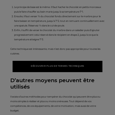
Le principe de base est le même. Il faut hacher le chocolat en petits morceaux
puis le faire chauffer au bain-marie jusqu’à sa température T°1.
Ensuite, il faut verser ⅔ du chocolat fondu directement sur le marbre pour le
faire baisser en température, jusqu’à T°2, tout en remuant continuellement avec
une spatule. Réservez ⅓ dans le cul-de-poule.
Enfin, il suffit de verser le chocolat du marbre dans un saladier puis d’ajouter
progressivement celui réservé dans le récipient en étape 2, jusqu’à ce que la
température atteigne T°3.
Cette technique est intéressante, mais n’est donc pas appropriée pour toutes les
cuisines.
DÉCOUVRIR PLUS DE TERMES TECHNIQUES
D’autres moyens peuvent être
utilisés
Il existe d’autres méthodes pour tempérer du chocolat qui peuvent être plus ou
moins simples à réaliser et plus ou moins onéreuses. Tout dépend de vos
compétences, de vos équipements, de votre motivation, mais aussi de votre
budget.