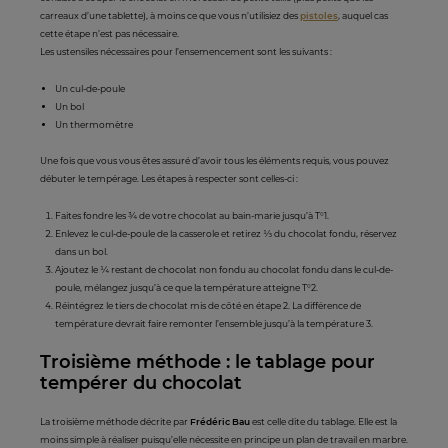
carreaux d’une tablette), à moins ce que vous n’utilisiez des
pistoles
, auquel cas
cette étape n’est pas nécessaire.
Les ustensiles nécessaires pour l’ensemencement sont les suivants :
Un cul-de-poule
Un bol
Un thermomètre
Une fois que vous vous êtes assuré d’avoir tous les éléments requis, vous pouvez
débuter le tempérage. Les étapes à respecter sont celles-ci :
Faites fondre les ¾ de votre chocolat au bain-marie jusqu’à T°1.
Enlevez le cul-de-poule de la casserole et retirez ⅓ du chocolat fondu, réservez
dans un bol.
Ajoutez le ¼ restant de chocolat non fondu au chocolat fondu dans le cul-de-
poule, mélangez jusqu’à ce que la température atteigne T°2.
Réintégrez le tiers de chocolat mis de côté en étape 2. La différence de
température devrait faire remonter l’ensemble jusqu’à la température 3.
Troisième méthode : le tablage pour
tempérer du chocolat
La troisième méthode décrite par
Frédéric Bau
est celle dite du tablage. Elle est la
moins simple à réaliser puisqu’elle nécessite en principe un plan de travail en marbre.