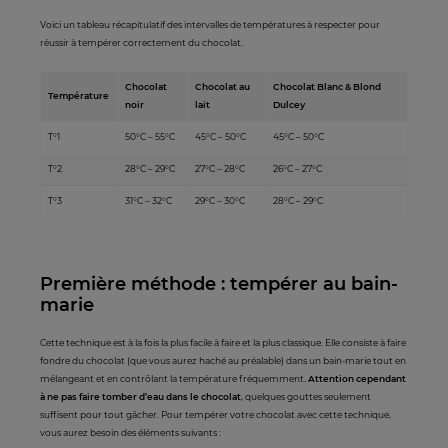
Voici un tableau récapitulatif des intervalles de températures à respecter pour
réussir à tempérer correctement du chocolat.
Chocolat
Chocolat au
Chocolat Blanc & Blond
Température
noir
lait
Dulcey
T°1
50°C – 55°C
45°C – 50°C
45°C – 50°C
T°2
28°C – 29°C
27°C – 28°C
26°C – 27°C
T°3
31°C – 32°C
29°C – 30°C
28°C – 29°C
Première méthode : tempérer au bain-
marie
Cette technique est à la fois la plus facile à faire et la plus classique. Elle consiste à faire
fondre du chocolat (que vous aurez haché au préalable) dans un bain-marie tout en
mélangeant et en contrôlant la température fréquemment.
Attention cependant
à ne pas faire tomber d’eau dans le chocolat
, quelques gouttes seulement
suffisent pour tout gâcher. Pour tempérer votre chocolat avec cette technique,
vous aurez besoin des éléments suivants :