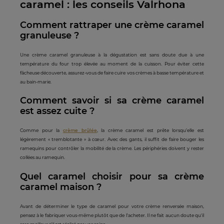
caramel : les conseils Valrhona
Comment rattraper une crème caramel
granuleuse ?
Une crème caramel granuleuse à la dégustation est sans doute due à une
température du four trop élevée au moment de la cuisson. Pour éviter cette
fâcheuse découverte, assurez-vous de faire cuire vos crèmes à basse température et
au bain-marie.
Comment savoir si sa crème caramel
est assez cuite ?
Comme pour la
crème brûlée
, la crème caramel est prête lorsqu’elle est
légèrement « tremblotante » à cœur. Avec des gants, il suffit de faire bouger les
ramequins pour contrôler la mobilité de la crème. Les périphéries doivent y rester
collées au ramequin.
Quel caramel choisir pour sa crème
caramel maison ?
Avant de déterminer le type de caramel pour votre crème renversée maison,
pensez à le fabriquer vous-même plutôt que de l'acheter. Il ne fait aucun doute qu'il