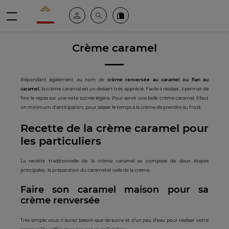
Valrhona - Imaginons le meilleur du chocolat
Espace client
Recherche
Commandez en ligne
menu
Crème caramel
Répondant également au nom de
crème renversée au caramel ou flan au
caramel
, la crème caramel est un dessert très apprécié. Facile à réaliser, il permet de
finir le repas sur une note sucrée légère. Pour servir une belle crème caramel, il faut
un minimum d’anticipation, pour laisser le temps à la crème de prendre au froid.
Recette de la crème caramel pour
les particuliers
La recette traditionnelle de la crème caramel se compose de deux étapes
principales : la préparation du caramel et celle de la crème.
Faire son caramel maison pour sa
crème renversée
Très simple, vous n’aurez besoin que de sucre et d’un peu d’eau pour réaliser votre