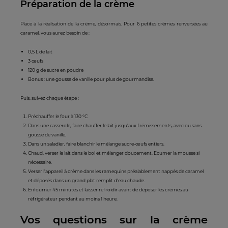
Préparation de la crème
Place à la réalisation de la crème, désormais. Pour 6 petites crèmes renversées au
caramel, vous aurez besoin de :
0,5 L de lait
3 œufs
120 g de sucre en poudre
Bonus : une gousse de vanille pour plus de gourmandise.
Puis, suivez chaque étape :
Préchauffer le four à 130 °C
Dans une casserole, faire chauffer le lait jusqu’aux frémissements, avec ou sans
gousse de vanille.
Dans un saladier, faire blanchir le mélange sucre-œufs entiers.
Chaud, verser le lait dans le bol et mélanger doucement. Ecumer la mousse si
nécessaire.
Verser l’appareil à crème dans les ramequins préalablement nappés de caramel
et déposés dans un grand plat remplit d’eau chaude.
Enfourner 45 minutes et laisser refroidir avant de déposer les crèmes au
réfrigérateur pendant au moins 1 heure.
Vos questions sur la crème