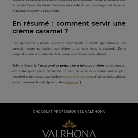
le cas de l’Opéra, du dessert Viennois surmonté d’une crème légère et aérienne,
mais aussi de la crème beau rivage.
En résumé : comment servir une
crème caramel ?
Bien que simple à réaliser, la crème caramel est un dessert qui demande une
attention toute particulière aux éléments qui sont dans la casserole. De la
préparation du caramel à celle de la crème, vous devrez rester attentif.
Enfin, même si
le flan caramel se prépare en 15 minutes environ
, le plus long est
d’attendre qu’il cuise et refroidisse. Souvent servie seule, la crème caramel peut
néanmoins être accompagnée de
bonbons de chocolat
ou d’autres petits gâteaux
au beurre ou au chocolat (palet breton,
brownie
…).
CHOCOLAT PROFESSIONNEL VALRHONA