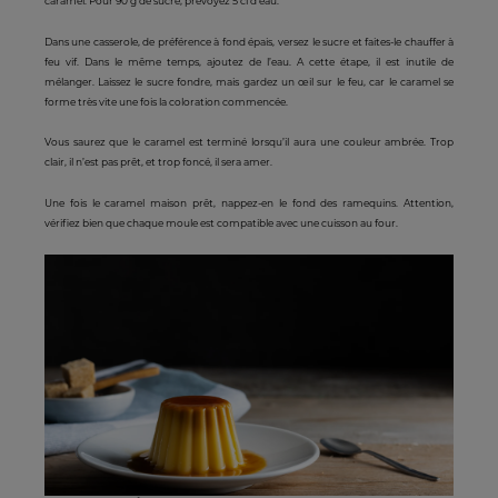
caramel. Pour 90 g de sucre, prévoyez 5 cl d’eau.
Dans une casserole, de préférence à fond épais, versez le sucre et faites-le chauffer à
feu vif. Dans le même temps, ajoutez de l’eau. A cette étape, il est inutile de
mélanger. Laissez le sucre fondre, mais gardez un œil sur le feu, car le caramel se
forme très vite une fois la coloration commencée.
Vous saurez que le caramel est terminé lorsqu’il aura une couleur ambrée. Trop
clair, il n’est pas prêt, et trop foncé, il sera amer.
Une fois le caramel maison prêt, nappez-en le fond des ramequins. Attention,
vérifiez bien que chaque moule est compatible avec une cuisson au four.