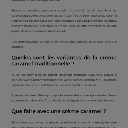
sera meilleur s'il est réalisé par vos soins.
Ensuite, la question se pose quant au goût du caramel : faut-il mieux choisir un
caramel classique ou un caramel au beurre salé ? Si la crème renversée au caramel
traditionnelle est composée d’un caramel simple, il est possible de varier les plaisirs
en le remplaçant par un caramel beurre salé. Dans vos différentes recettes, il faudra
ajouter de la crème liquide et du beurre salé.
Une autre possibilité consiste à faire fondre des bonbons au caramel dans une
casserole.
Quelles sont les variantes de la crème
caramel traditionnelle ?
Le flan au caramel est un dessert facilement déclinable. Aussi, vous pouvez la
parfumer avec plusieurs épices (cannelle, vanille, badiane, cardamome…) ou plantes
(sapin, romarin…). Pour cela, laissez infuser votre sélection dans le lait.
Quelques minutes suffisent pour que les arômes délicats des épices ou des plantes
se développent dans le lait. Trop infusée, la crème peut avoir un léger goût de savon.
Que faire avec une crème caramel ?
Si la crème caramel est un dessert au même titre que n’importe quelle autre
gourmandise sucrée, elle peut servir de base à la préparation d’autres recettes. C’est