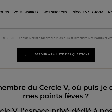
ocolat
DUITS
VOUS INSPIRER
NOS SERVICES
L'ÉCOLE VALRHONA
N
LIENTS PRO
JE SUIS MEMBRE DU CERCLE V, OÙ PUIS-JE DÉPENSER MES POINTS FÈVES
RETOUR À LA LISTE DES QUESTIONS
membre du Cercle V, où puis-je
mes points fèves ?
rcle V, l'espace privé dédié à 