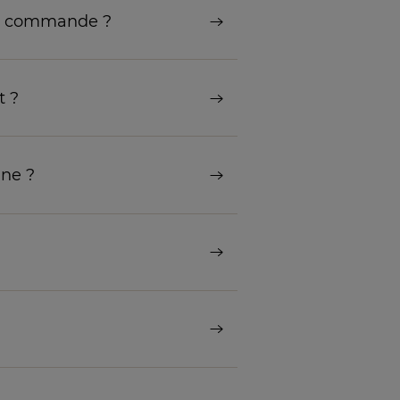
ser commande ?
t ?
gne ?