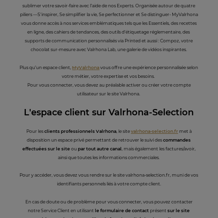
sublimer votre savoir-faire avec l’aide de nos Experts. Organisée autour de quatre
piliers —S'inspirer, Se simplifier la vie, Se perfectionner et Se distinguer- MyValrhona
vous donne accès à nos services emblématiques tels que les Essentiels, des recettes
en ligne, des cahiers de tendances, des outils d'étiquetage réglementaire, des
supports de communication personnalisés via Printed et aussi : Compoz, votre
chocolat sur-mesure avec Valrhona Lab, une galerie de vidéos inspirantes.
Plus qu’un espace client,
MyValrhona
vous offre une expérience personnalisée selon
votre métier, votre expertise et vos besoins.
Pour vous connecter, vous devez au préalable activer ou créer votre compte
utilisateur sur le site Valrhona.
L'espace client sur Valrhona-Selection
Pour les
clients professionnels Valrhona
, le site
valrhona-selection.fr
met à
disposition un espace privé permettant de retrouver le suivi des
commandes
effectuées sur le site
ou
par tout autre canal
, mais également les factures/avoir,
ainsi que toutes les informations commerciales.
Pour y accéder, vous devez vous rendre sur le site valrhona-selection.fr, muni de vos
identifiants personnels liés à votre compte client.
En cas de doute ou de problème pour vous connecter, vous pouvez contacter
notre Service Client en utilisant
le formulaire de contact
présent
sur le site