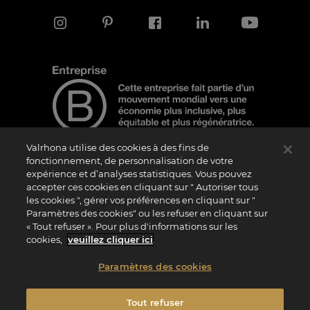
Valrhona utilise des cookies à des fins de
fonctionnement, de personnalisation de votre
expérience et d’analyses statistiques. Vous pouvez
Note d'information
accepter ces cookies en cliquant sur " Autoriser tous
Le logo “Certified B Corporation” est attribué par B Lab, une organisation privée à
les cookies ", gérer vos préférences en cliquant sur "
but non lucratif, aux entreprises qui, comme la nôtre, ont réalisé avec succès le B
Paramètres des cookies" ou les refuser en cliquant sur
Impact Assessment (“BIA”) et répondent aux exigences de B Lab en matière de
« Tout refuser ». Pour plus d'informations sur les
performance sociale et environnementale, de responsabilité et de transparence. Il
est précisé que B Lab n’est pas un organisme d’évaluation de la conformité au sens
cookies,
veuillez cliquer ici
.
du règlement (UE) n° 765/2008, ni un organisme de normalisation national,
européen ou international au sens du règlement (UE) n° 1025/2012. Les critères du
BIA sont distincts et indépendants des standards harmonisés issus des normes ISO
Paramètres des cookies
ou d’autres organismes de normalisation, et ils ne sont pas ratifiés par des
institutions publiques nationales ou européennes.
Tout refuser