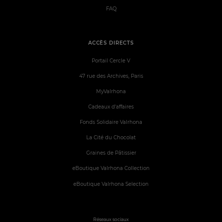
FAQ
ACCÈS DIRECTS
Portail Cercle V
47 rue des Archives, Paris
MyValrhona
Cadeaux d'affaires
Fonds Solidaire Valrhona
La Cité du Chocolat
Graines de Pâtissier
eBoutique Valrhona Collection
eBoutique Valrhona Selection
Réseaux sociaux