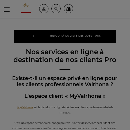
Valrhona - Imaginons le meilleur du chocolat
Espace client
Recherche
Commandez en ligne
menu
RETOUR À LA LISTE DES QUESTIONS
Nos services en ligne à
destination de nos clients Pro
Existe-t-il un espace privé en ligne pour
les clients professionnels Valrhona ?
L'espace client « MyValrhona »
MyValrhona
est la plateforme digitale dédiée aux clients professionnels de la
marque.
C’est un espace personnalisé, conçu pour vous offrir des services exclusifs et des
contenus sur mesure, afin d'accompagner votre créativité, vous simplifier la vie et