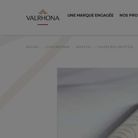
Valrhona - Imaginons le meilleur du ch
UNE MARQUE ENGAGÉE
NOS PRO
ACCUEIL
VOUS INSPIRER
RECETTES
TOUTES NOS RECETTES