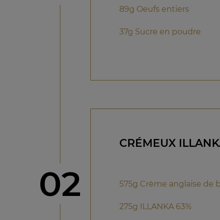
89g Oeufs entiers
37g Sucre en poudre
CRÉMEUX ILLANK
étape
02
575g Crème anglaise de 
275g ILLANKA 63%