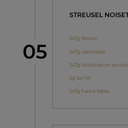
STREUSEL NOISE
247g Beurre
étape
05
247g cassonade
247g Noisettes en poudr
2g Sel fin
247g Farine faible