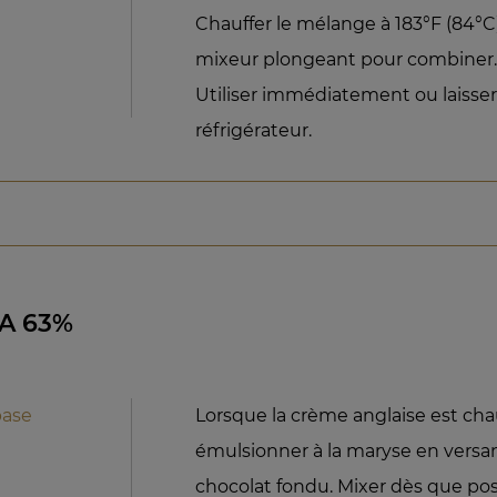
Chauffer le mélange à 183°F (84°
mixeur plongeant pour combiner
Utiliser immédiatement ou laisser
réfrigérateur.
A 63%
base
Lorsque la crème anglaise est cha
émulsionner à la maryse en versa
chocolat fondu. Mixer dès que pos