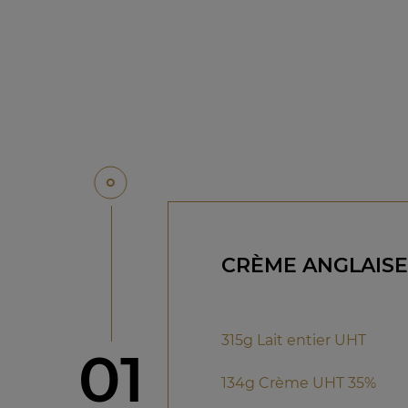
CRÈME ANGLAISE
315g Lait entier UHT
étape
01
134g Crème UHT 35%