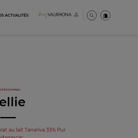
OS ACTUALITÉS
Espace client
Recherche
Commandez en
OFESSIONNEL
ellie
at au lait Tanariva 33% Pur
dagascar