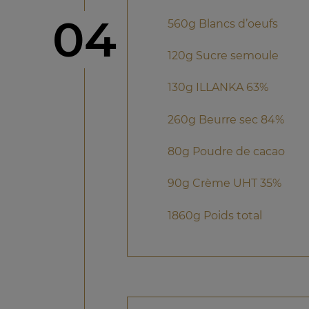
étape
04
560g Blancs d’oeufs
120g Sucre semoule
130g ILLANKA 63%
260g Beurre sec 84%
80g Poudre de cacao
90g Crème UHT 35%
1860g Poids total