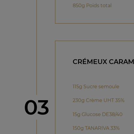
850g Poids total
CRÉMEUX CARAME
115g Sucre semoule
étape
03
230g Crème UHT 35%
15g Glucose DE38/40
150g TANARIVA 33%