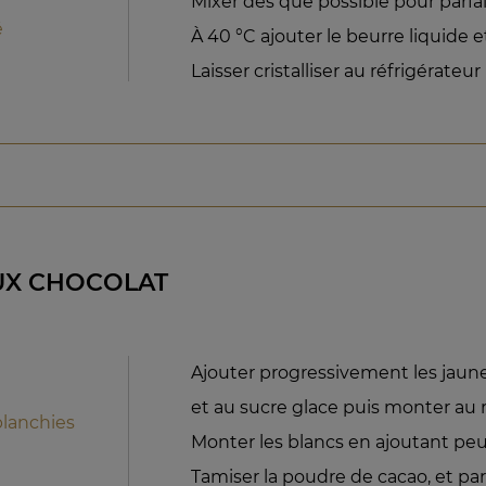
Mixer dès que possible pour parfai
é
À 40 °C ajouter le beurre liquide 
Laisser cristalliser au réfrigérateur
UX CHOCOLAT
Ajouter progressivement les jaun
et au sucre glace puis monter au 
lanchies
Monter les blancs en ajoutant peu
Tamiser la poudre de cacao, et pa