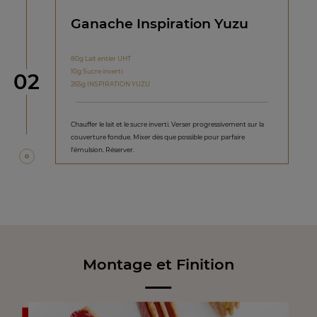
Ganache Inspiration Yuzu
80g Lait entier UHT
10g Sucre inverti
étape
02
265g INSPIRATION YUZU
Chauffer le lait et le sucre inverti. Verser progressivement sur la
couverture fondue. Mixer dès que possible pour parfaire
l'émulsion. Réserver.
Montage et Finition