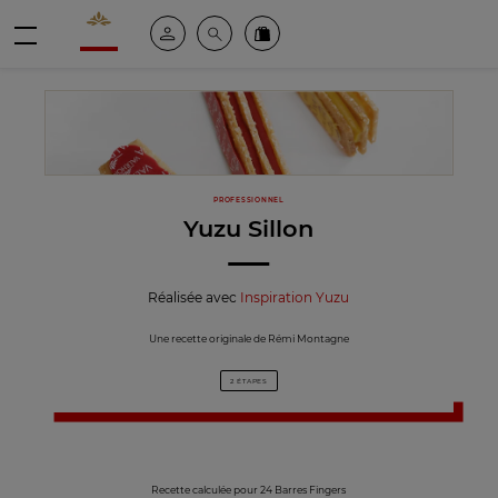
Valrhona - Imaginons le meilleur du chocolat
Espace client
Recherche
Commandez en ligne
menu
PROFESSIONNEL
Yuzu Sillon
Réalisée avec
Inspiration Yuzu
Une recette originale de Rémi Montagne
2 ÉTAPES
Recette calculée pour 24 Barres Fingers