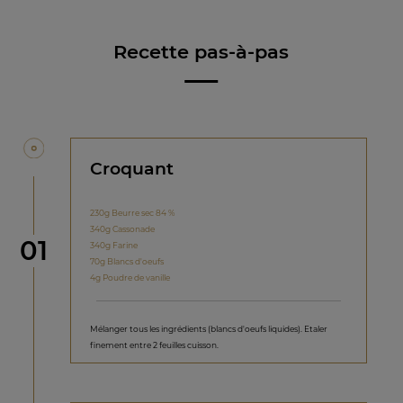
Recette pas-à-pas
Croquant
230g Beurre sec 84 %
340g Cassonade
étape
01
340g Farine
70g Blancs d'oeufs
4g Poudre de vanille
Mélanger tous les ingrédients (blancs d'oeufs liquides). Etaler
finement entre 2 feuilles cuisson.