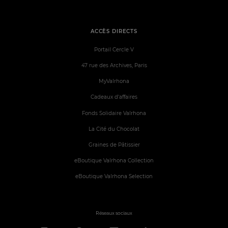
ACCÈS DIRECTS
Portail Cercle V
47 rue des Archives, Paris
MyValrhona
Cadeaux d'affaires
Fonds Solidaire Valrhona
La Cité du Chocolat
Graines de Pâtissier
eBoutique Valrhona Collection
eBoutique Valrhona Selection
Réseaux sociaux