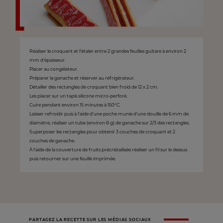
Réaliser le croquant et l'étaler entre 2 grandes feuilles guitare à environ 2
mm d'épaisseur.
Placer au congélateur.
Préparer la ganache et réserver au réfrigérateur.
Détailler des rectangles de croquant bien froid de 12 x 2 cm.
Les placer sur un tapis silicone micro-perforé.
Cuire pendant environ 15 minutes à 150°C.
Laisser refroidir puis à l'aide d'une poche munie d'une douille de 6 mm de
diamètre, réaliser un tube (environ 8 g) de ganache sur 2/3 des rectangles.
Superposer les rectangles pour obtenir 3 couches de croquant et 2
couches de ganache.
À l'aide de la couverture de fruits précristallisée réaliser un fil sur le dessus
puis retourner sur une feuille imprimée.
PARTAGEZ LA RECETTE SUR LES MÉDIAS SOCIAUX