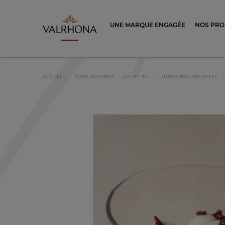
Valrhona - Imaginons le meilleur du ch
UNE MARQUE ENGAGÉE
NOS PRO
ACCUEIL
VOUS INSPIRER
RECETTES
TOUTES NOS RECETTES