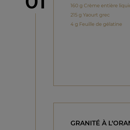
étape
01
160 g Crème entière liqu
215 g Yaourt grec
4 g Feuille de gélatine
GRANITÉ À L’OR