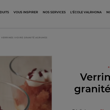
ocolat
DUITS
VOUS INSPIRER
NOS SERVICES
L'ÉCOLE VALRHONA
N
VERRINES IVOIRE GRANITÉ AGRUMES
P
Verrin
granit