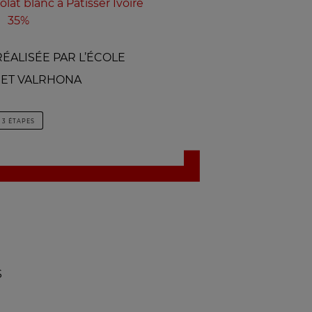
lat blanc à Pâtisser Ivoire
35%
ÉALISÉE PAR L’ÉCOLE
ET VALRHONA
3 ÉTAPES
S