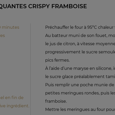
QUANTES CRISPY FRAMBOISE
0 minutes
Préchauffer le four à 95°C chaleur 
res
Au batteur muni de son fouet, mon
le jus de citron, à vitesse moyenn
progressivement le sucre semoule
pics fermes.
À l’aide d’une maryse en silicone,
le sucre glace préalablement tami
Puis remplir une poche munie de l
petites meringues rondes, puis le
nel en fin de
framboise.
ive ingrédient.
Mettre les meringues au four pour