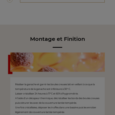
Montage et Finition
Réaliser la ganache et garnir les boules creuses lait en veillant à ce que la
température de la ganache soit inférieure à 30° C.
Laisser cristalliser 24 heures à 17°C et 60% d’hygrométrie.
A l’aide d’un décapeur thermique, décristalliser les bords des boules creuses
puis obturer les avec de la couverture lactée tempérée.
Une fois cristallisées, déposer les truffes dans une bassine puis les enrober
légèrement de couverture lactée tempérée.