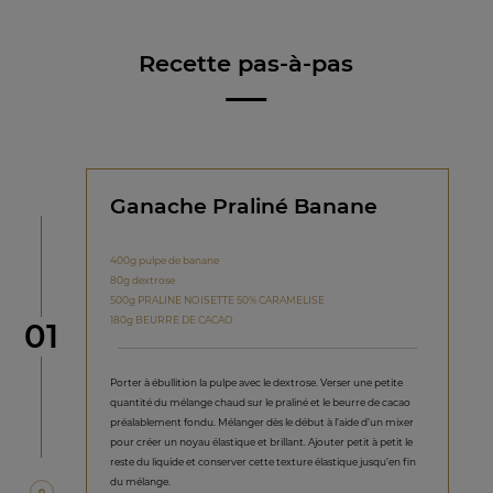
Recette pas-à-pas
Ganache Praliné Banane
400g pulpe de banane
80g dextrose
500g PRALINE NOISETTE 50% CARAMELISE
180g BEURRE DE CACAO
étape
01
Porter à ébullition la pulpe avec le dextrose. Verser une petite
quantité du mélange chaud sur le praliné et le beurre de cacao
préalablement fondu. Mélanger dès le début à l’aide d’un mixer
pour créer un noyau élastique et brillant. Ajouter petit à petit le
reste du liquide et conserver cette texture élastique jusqu’en fin
du mélange.