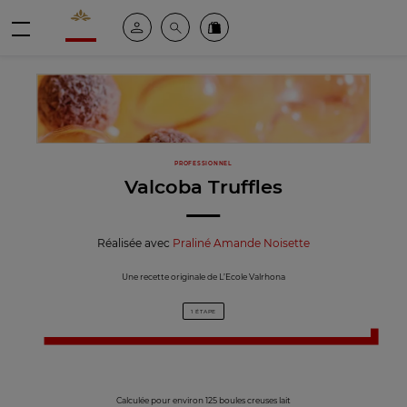
Valrhona - Imaginons le meilleur du chocolat
Espace client
Recherche
Commandez en ligne
menu
PROFESSIONNEL
Valcoba Truffles
Réalisée avec
Praliné Amande Noisette
Une recette originale de L’Ecole Valrhona
1 ÉTAPE
Calculée pour environ 125 boules creuses lait