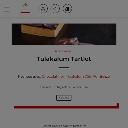
Valrhona - Imaginons le meilleur du chocolat
Espace client
Recherche
Commandez en ligne
menu
PROFESSIONNEL
Tulakalum Tartlet
Réalisée avec
Chocolat noir Tulakalum 75% Pur Belize
Une recette Originale de Frédéric Bau
7 ÉTAPES
Recette calculée pour 24 tartelettes