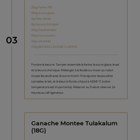
210g Farine T55
100g Sucre glace
2g Fleur de sel
9g Levure chimique
210g Oeufs entiers
110g Sucre inverti
étape
03
45g Lait entier
170g BEURRE LIQUIDE CLARIFIE
Fondre le beurre. Tamiser ensemble la farine, le sucre glace, le sel
et la levure chimique. Mélanger à la feuille ou mixer au robot
coupe les œufs avec le sucre inverti. Puis ajouter les poudres
tamisées, le lait, et le beurre fondu chaud à 45/48 °C (cette
température est importante). Réserver au frais et réserver 24
heures au réfrigérateur.
Ganache Montee Tulakalum
(18G)