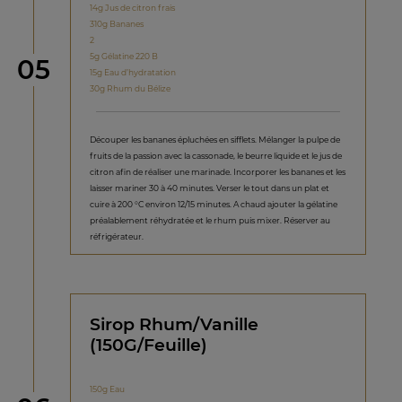
14g Jus de citron frais
310g Bananes
2
5g Gélatine 220 B
étape
05
15g Eau d’hydratation
30g Rhum du Bélize
Découper les bananes épluchées en sifflets. Mélanger la pulpe de
fruits de la passion avec la cassonade, le beurre liquide et le jus de
citron afin de réaliser une marinade. Incorporer les bananes et les
laisser mariner 30 à 40 minutes. Verser le tout dans un plat et
cuire à 200 °C environ 12/15 minutes. A chaud ajouter la gélatine
préalablement réhydratée et le rhum puis mixer. Réserver au
réfrigérateur.
Sirop Rhum/Vanille
(150G/Feuille)
150g Eau