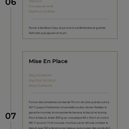
étape
06
45g Sucre
6 Gousses de vanille
20g Rhum du Belize
Porter à ébullition l'eau, le sucre et la vanille fendue et grattée.
Refroidir puis ajouter le rhum.
Mise En Place
100g TULAKALUM
50g GRUE DE CACAO
500g TULAKALUM
Foncer des tartelettes carrées de 75 mm de côté, puis les cuire à
150 °C jusqu’à l’obtention d’une belle couleur dorée. Réaliser la
étape
ganache montée, la compotée de banane, le biscuit et le sirop.
07
Pour le biscuit, étaler 800 g sur une plaque 60 x 40cm et cuire à
190 °C environ 7 à 8 minutes. Une fois cuit et refroidi, imbiber le
biscuit avec 150 g de sirop par plaque, puis couper des carrés de 5