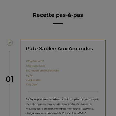
Recette pas-à-pas
Pâte Sablée Aux Amandes
470g Farine T55
180g Sucre glace
60g Poudre amande blanche
4g Sel
étape
01
240g Beurre
100g Oeuf
Sabler les poudres avec le beurre froid coupé en cubes. Lorsqu'il
n'y a plus de morceaux, ajouter les oeufs froids. Stopper le
mélange dès l'obtention d'une pâte homogène. Réserver au
réfrigérateur ou étaler aussitôt. Cuire au four à 150 °C.