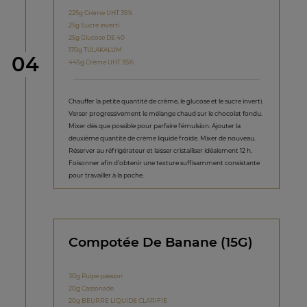
225g Crème UHT 35%
25g Sucre inverti
25g Glucose DE 40
170g TULAKALUM
étape
04
445g Crème UHT 35%
Chauffer la petite quantité de crème, le glucose et le sucre inverti.
Verser progressivement le mélange chaud sur le chocolat fondu.
Mixer dès que possible pour parfaire l'émulsion. Ajouter la
deuxième quantité de crème liquide froide. Mixer de nouveau.
Réserver au réfrigérateur et laisser cristalliser idéalement 12 h.
Foisonner afin d’obtenir une texture suffisamment consistante
pour travailler à la poche.
Compotée De Banane (15G)
30g Pulpe passion
20g Cassonade
20g BEURRE LIQUIDE CLARIFIE