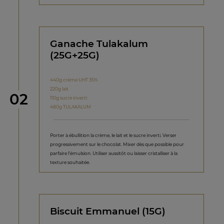
Ganache Tulakalum
(25G+25G)
440g crème UHT 35%
220g lait
étape
02
110g sucre inverti
480g TULAKALUM
Porter à ébullition la crème, le lait et le sucre inverti. Verser
progressivement sur le chocolat. Mixer dès que possible pour
parfaire l’émulsion. Utiliser aussitôt ou laisser cristalliser à la
texture souhaitée.
Biscuit Emmanuel (15G)