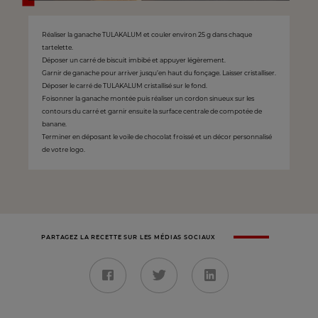
Réaliser la ganache TULAKALUM et couler environ 25 g dans chaque
tartelette.
Déposer un carré de biscuit imbibé et appuyer légèrement.
Garnir de ganache pour arriver jusqu’en haut du fonçage. Laisser cristalliser.
Déposer le carré de TULAKALUM cristallisé sur le fond.
Foisonner la ganache montée puis réaliser un cordon sinueux sur les
contours du carré et garnir ensuite la surface centrale de compotée de
banane.
Terminer en déposant le voile de chocolat froissé et un décor personnalisé
de votre logo.
PARTAGEZ LA RECETTE SUR LES MÉDIAS SOCIAUX