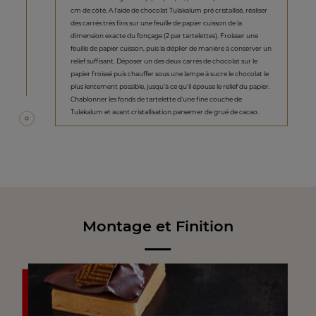
cm de côté. A l’aide de chocolat Tulakalum pré cristallisé, réaliser
des carrés très fins sur une feuille de papier cuisson de la
dimension exacte du fonçage (2 par tartelettes). Froisser une
feuille de papier cuisson, puis la déplier de manière à conserver un
relief suffisant. Déposer un des deux carrés de chocolat sur le
papier froissé puis chauffer sous une lampe à sucre le chocolat le
plus lentement possible, jusqu’à ce qu’il épouse le relief du papier.
Chablonner les fonds de tartelette d’une fine couche de
Tulakalum et avant cristallisation parsemer de grué de cacao.
Montage et Finition