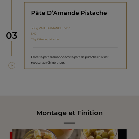
Pâte D’Amande Pistache
300g PATE D'AMANDE 55% 3
étape
03
5KG
25g Pâte de pistache
Fraser la pâte d’amande avec la pâte de pistache et laisser
reposer au réfrigérateur.
Montage et Finition