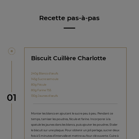
Recette pas-à-pas
Biscuit Cuillère Charlotte
240g Blancs d’œufs
145g Sucre semoule
80g Fécule
80g Farine T55
étape
01
130g Jaunes d’œufs
Monter les blancs en ajoutant le sucre peu à peu. Pendant ce
temps, tamiser les poudres, fécule et farine. Incorporer à la
spatule les jaunes dans les blancs, puis ajouter les poudres. Etaler
le biscuit sur une plaque. Pour obtenir un joli perlage, sucrer deux
fois à 5 minutes d’intervalle et mettre au four clé ouverte. Cuire à