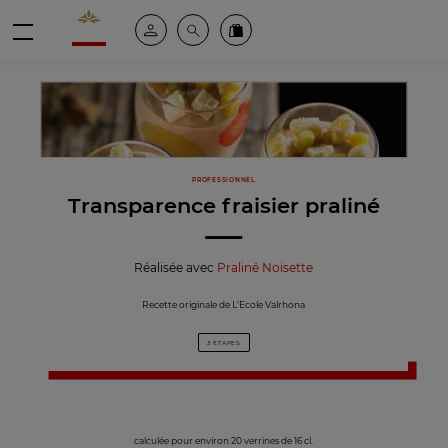
Valrhona - Imaginons le meilleur du chocolat
Espace client
Recherche
Commandez en ligne
menu
PROFESSIONNEL
Transparence fraisier praliné
Réalisée avec
Praliné Noisette
Recette originale de L’Ecole Valrhona
3 ÉTAPES
calculée pour environ 20 verrines de 16 cl.