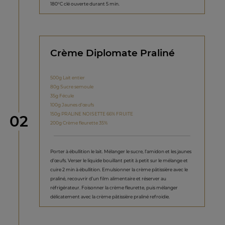
180°C clé ouverte durant 5 min.
Crème Diplomate Praliné
500g Lait entier
80g Sucre semoule
35g Fécule
100g Jaunes d’œufs
150g PRALINE NOISETTE 66% FRUITE
étape
02
200g Crème fleurette 35%
Porter à ébullition le lait. Mélanger le sucre, l’amidon et les jaunes
d’œufs. Verser le liquide bouillant petit à petit sur le mélange et
cuire 2 min à ébullition. Emulsionner la crème pâtissière avec le
praliné, recouvrir d’un film alimentaire et réserver au
réfrigérateur. Foisonner la crème fleurette, puis mélanger
délicatement avec la crème pâtissière praliné refroidie.