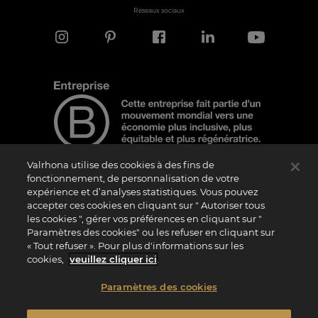
Réseaux sociaux
Valrhona utilise des cookies à des fins de
fonctionnement, de personnalisation de votre
expérience et d’analyses statistiques. Vous pouvez
Note d'information
accepter ces cookies en cliquant sur " Autoriser tous
les cookies ", gérer vos préférences en cliquant sur "
Le logo “Certified B Corporation” est attribué par B Lab, une organisation privée à
but non lucratif, aux entreprises qui, comme la nôtre, ont réalisé avec succès le B
Paramètres des cookies" ou les refuser en cliquant sur
Impact Assessment (“BIA”) et répondent aux exigences de B Lab en matière de
« Tout refuser ». Pour plus d'informations sur les
performance sociale et environnementale, de responsabilité et de transparence. Il
est précisé que B Lab n’est pas un organisme d’évaluation de la conformité au sens
cookies,
veuillez cliquer ici
.
du règlement (UE) n° 765/2008, ni un organisme de normalisation national,
européen ou international au sens du règlement (UE) n° 1025/2012. Les critères du
BIA sont distincts et indépendants des standards harmonisés issus des normes ISO
Paramètres des cookies
ou d’autres organismes de normalisation, et ils ne sont pas ratifiés par des
institutions publiques nationales ou européennes.