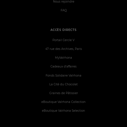
Nous rejoindre
FAQ
ACCÈS DIRECTS
Portail Cercle V
47 rue des Archives, Paris
MyValrhona
Cadeaux d'affaires
Fonds Solidaire Valrhona
La Cité du Chocolat
Graines de Pâtissier
eBoutique Valrhona Collection
eBoutique Valrhona Selection