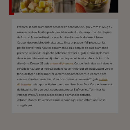
Préparer la pâte d’amandes pistache en abaissant 200 g à 4 mm et 125 g à 2
mm entre deux feuilles plastiques. A l’aide de douille, emporter des disques
de 2 cm et 1 cm de diamètre avec la pâte d’amande abaissée à 2mm.
Couper des rondelles de fraises assez fines et plaquer 4/5 pièces sur les
parois des verrines. Ajouter également 2 ou 3 disques de pâte d’amande
pistache. A l’aide d’une poche pâtissière, dresser 10 g de crème diplomate
dans le fond des verrines. Ajouter un disque de biscuit cuillère de 4 cm de
diamètre. Dresser 25 g de
crème diplomate
. Couper les fraises en 4 dans le
sens de la hauteur et insérez les dans les verrines tout en les poussant vers le
fond, de façon à faire monter la crème diplomate contre les parois des
verrines afin de chasser l’air. Pour finir dresser à nouveau 25 g de
crème
diplomate
puis tapoter légèrement pour lisser la surface. Couper le restant
du biscuit cuillère en petit cubes puis ajouter 5 g/ verrine. Terminer les
verrines avec 5/6 petits cubes de pâte d’amandes pistache.
Astuce : Monter les verrines le matin pour la journée. Attention : Ne se
congèle pas.