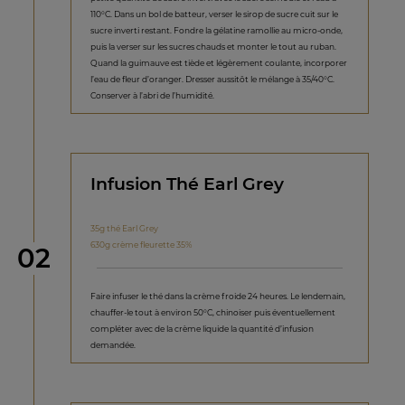
110°C. Dans un bol de batteur, verser le sirop de sucre cuit sur le
sucre inverti restant. Fondre la gélatine ramollie au micro-onde,
puis la verser sur les sucres chauds et monter le tout au ruban.
Quand la guimauve est tiède et légèrement coulante, incorporer
l’eau de fleur d’oranger. Dresser aussitôt le mélange à 35/40°C.
Conserver à l’abri de l’humidité.
Infusion Thé Earl Grey
35g thé Earl Grey
630g crème fleurette 35%
étape
02
Faire infuser le thé dans la crème froide 24 heures. Le lendemain,
chauffer-le tout à environ 50°C, chinoiser puis éventuellement
compléter avec de la crème liquide la quantité d’infusion
demandée.