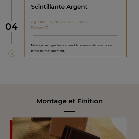
Scintillante Argent
25g POUDRE SCINTILLANTE ARGENT 10G
étape
04
10g alcool 70°
Mélanger les ingrédients ensemble. Réserver dans un flacon
fermé hermétiquement.
Montage et Finition