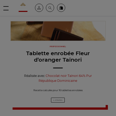
Valrhona - Imaginons le meilleur du chocolat
Espace client
Recherche
Commandez en ligne
menu
PROFESSIONNEL
Tablette enrobée Fleur
d’oranger Taïnori
Réalisée avec
Chocolat noir Taïnori 64% Pur
République Dominicaine
Recette calculée pour 16 tablettes enrobées
4 ÉTAPES