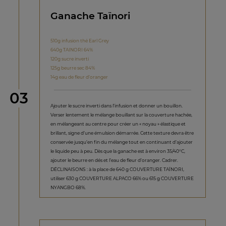
Ganache Taïnori
510g infusion thé Earl Grey
640g TAINORI 64%
120g sucre inverti
125g beurre sec 84%
14g eau de fleur d’oranger
étape
03
Ajouter le sucre inverti dans l’infusion et donner un bouillon.
Verser lentement le mélange bouillant sur la couverture hachée,
en mélangeant au centre pour créer un « noyau » élastique et
brillant, signe d’une émulsion démarrée. Cette texture devra être
conservée jusqu’en fin du mélange tout en continuant d’ajouter
le liquide peu à peu. Dès que la ganache est à environ 35/40°C,
ajouter le beurre en dés et l’eau de fleur d’oranger. Cadrer.
DÉCLINAISONS : à la place de 640 g COUVERTURE TAÏNORI,
utiliser 630 g COUVERTURE ALPACO 66% ou 615 g COUVERTURE
NYANGBO 68%.