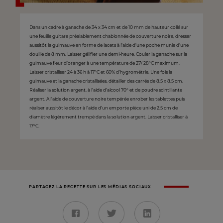
Dans un cadre à ganache de 34 x 34 cm et de 10 mm de hauteur collé sur
une feuille guitare préalablement chablonnée de couverture noire, dresser
aussitôt la guimauve en forme de lacets à l’aide d’une poche munie d’une
douille de 8 mm. Laisser gélifier une demi-heure. Couler la ganache sur la
guimauve fleur d’oranger à une température de 27/ 28°C maximum.
Laisser cristalliser 24 à 36 h à 17°C et 60% d’hygrométrie. Une fois la
guimauve et la ganache cristallisées, détailler des carrés de 8.5 x 8.5 cm.
Réaliser la solution argent, à l’aide d’alcool 70° et de poudre scintillante
argent. A l’aide de couverture noire tempérée enrober les tablettes puis
réaliser aussitôt le décor à l’aide d’un emporte pièce uni de 2.5 cm de
diamètre légèrement trempé dans la solution argent. Laisser cristalliser à
17°C.
PARTAGEZ LA RECETTE SUR LES MÉDIAS SOCIAUX