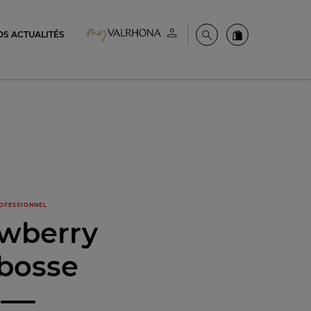
OS ACTUALITÉS
Espace client
Recherche
Commandez en
OFESSIONNEL
awberry
bosse