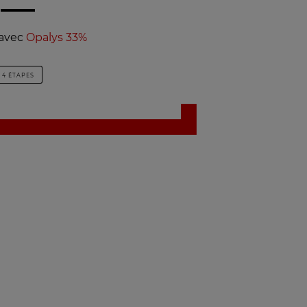
 avec
Opalys 33%
4 ÉTAPES