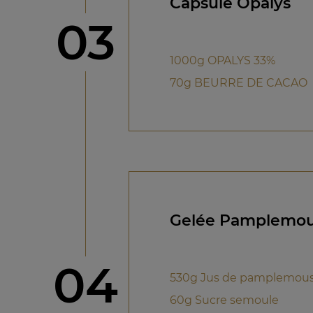
Capsule Opalys
étape
03
1000g OPALYS 33%
70g BEURRE DE CACAO
Gelée Pamplemou
étape
04
530g Jus de pamplemou
60g Sucre semoule