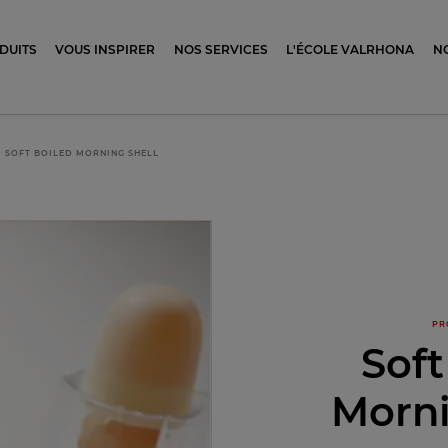
ocolat
DUITS
VOUS INSPIRER
NOS SERVICES
L'ÉCOLE VALRHONA
N
SOFT BOILED MORNING SHELL
PR
Soft
Morni