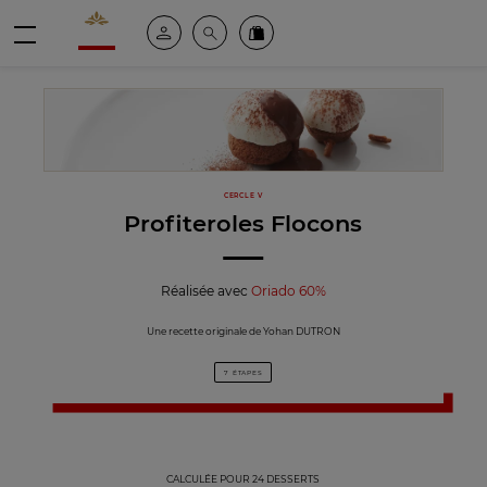
Valrhona - Imaginons le meilleur du chocolat
Espace client
Recherche
Commandez en ligne
menu
CERCLE V
Profiteroles Flocons
Réalisée avec
Oriado 60%
Une recette originale de Yohan DUTRON
7 ÉTAPES
CALCULÉE POUR 24 DESSERTS