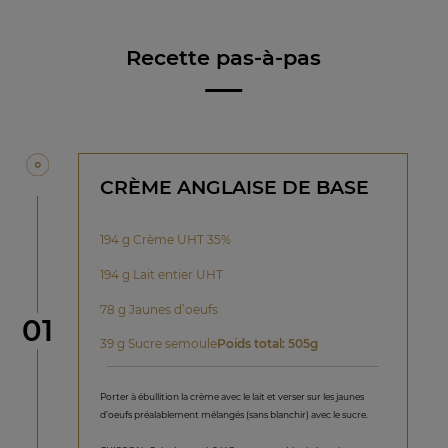
Recette pas-à-pas
CRÈME ANGLAISE DE BASE
194 g Crème UHT 35%
194 g Lait entier UHT
78 g Jaunes d’oeufs
étape
01
39 g Sucre semoule
Poids total: 505g
Porter à ébullition la crème avec le lait et verser sur les jaunes
d’oeufs préalablement mélangés (sans blanchir) avec le sucre.