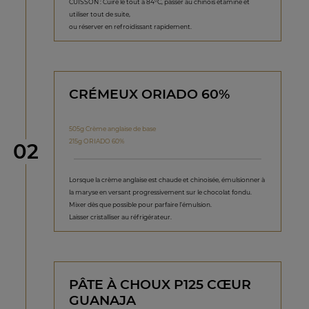
CUISSON : Cuire le tout à 84°C, passer au chinois étamine et
utiliser tout de suite,
ou réserver en refroidissant rapidement.
CRÉMEUX ORIADO 60%
505g Crème anglaise de base
215g ORIADO 60%
étape
02
Lorsque la crème anglaise est chaude et chinoisée, émulsionner à
la maryse en versant progressivement sur le chocolat fondu.
Mixer dès que possible pour parfaire l’émulsion.
Laisser cristalliser au réfrigérateur.
PÂTE À CHOUX P125 CŒUR
GUANAJA