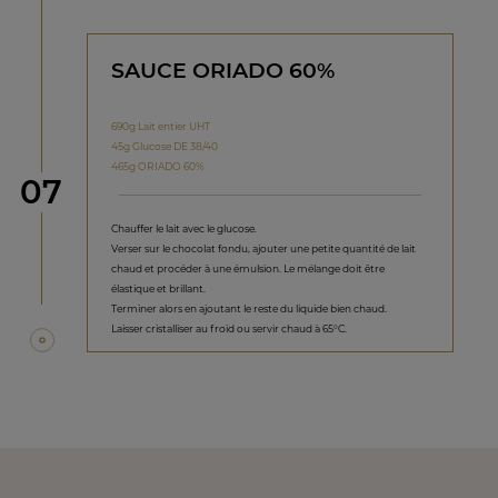
SAUCE ORIADO 60%
690g Lait entier UHT
45g Glucose DE 38/40
465g ORIADO 60%
étape
07
Chauffer le lait avec le glucose.
Verser sur le chocolat fondu, ajouter une petite quantité de lait
chaud et procéder à une émulsion. Le mélange doit être
élastique et brillant.
Terminer alors en ajoutant le reste du liquide bien chaud.
Laisser cristalliser au froid ou servir chaud à 65°C.