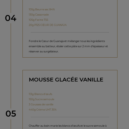
105g Beurre sec 84%
étape
130g Cassonade
04
105g Farine T55
20g P125 CŒUR DE GUANAJA
Fondre le Cœur de Guanaja et mélanger tous les ingrédients
ensemble au batteur, étaler cette pâte sur 2 mm d’épaisseur et
réserver au surgélateur.
MOUSSE GLACÉE VANILLE
113g Blancs d’œufs
150g Sucre semoule
3 Gousses de vanille
440g Crème UHT 35%
étape
05
Chauffer au bain-marie les blancs d’œufs et le sucre semoule à