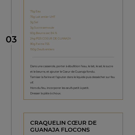
75g Eau
75g Lait entier UHT
3g Sel
3g Sucre semoule
60g Beurre sec 84 %
étape
03
24g P125 COEUR DE GUANAJA
90g Farine T55
150g Oeufs entiers
Dans une casserole, porter à ébullition l’eau, le lait, le sel, le sucre
et le beurre, et ajouter le Cœur de Guanaja fondu.
Tamiser la farine et l’ajouter dans le liquide puis dessécher sur feu
vif.
Hors du feu, incorporer les œufs petit à petit.
Dresser la pâte à choux.
CRAQUELIN CŒUR DE
GUANAJA FLOCONS