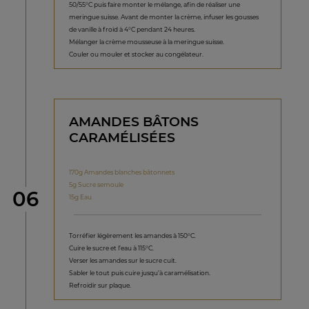
50/55°C puis faire monter le mélange, afin de réaliser une
meringue suisse. Avant de monter la crème, infuser les gousses
de vanille à froid à 4°C pendant 24 heures.
Mélanger la crème mousseuse à la meringue suisse.
Couler ou mouler et stocker au congélateur.
AMANDES BÂTONS
CARAMÉLISÉES
170g Amandes blanches bâtonnets
5g Sucre semoule
étape
06
15g Eau
Torréfier légèrement les amandes à 150°C.
Cuire le sucre et l’eau à 115°C.
Verser les amandes sur le sucre cuit.
Sabler le tout puis cuire jusqu’à caramélisation.
Refroidir sur plaque.