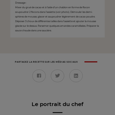
Dressage :
Mixer du grué de cacao et à l’aide d’un chablon en forme de flocon
soupoudrer 2 flocons dans l’assiette (voir photo). Démouler les demi-
sphères de mousse, glacer et saupoudrer légèrement de cacao poudre.
Déposer 3 choux de différentes tailles dans l’assiette et ajouter la mousse
glacée sur le dessus. Parsemer quelques amandes caramélisées. Préparer la
sauce chaude dans une saucière.
PARTAGEZ LA RECETTE SUR LES MÉDIAS SOCIAUX
Le portrait du chef