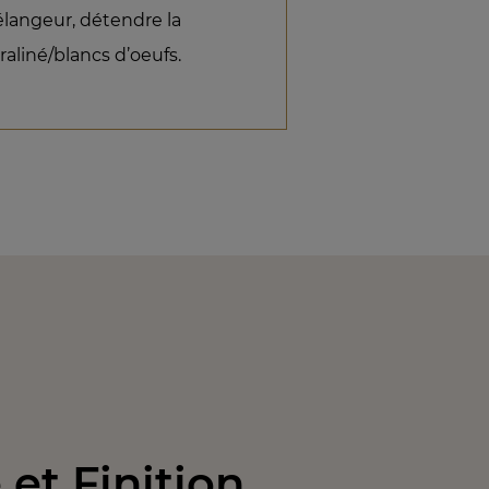
élangeur, détendre la
aliné/blancs d’oeufs.
et Finition