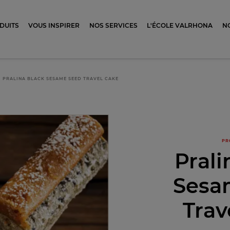
ocolat
DUITS
VOUS INSPIRER
NOS SERVICES
L'ÉCOLE VALRHONA
N
PRALINA BLACK SESAME SEED TRAVEL CAKE
PR
Prali
Sesa
Trav