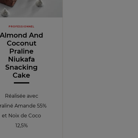
PROFESSIONNEL
Almond And
Coconut
Praline
Niukafa
Snacking
Cake
Réalisée avec
raliné Amande 55%
et Noix de Coco
12,5%