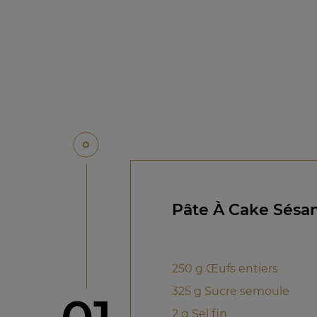
Pâte À Cake Sésa
250 g Œufs entiers
325 g Sucre semoule
2 g Sel fin