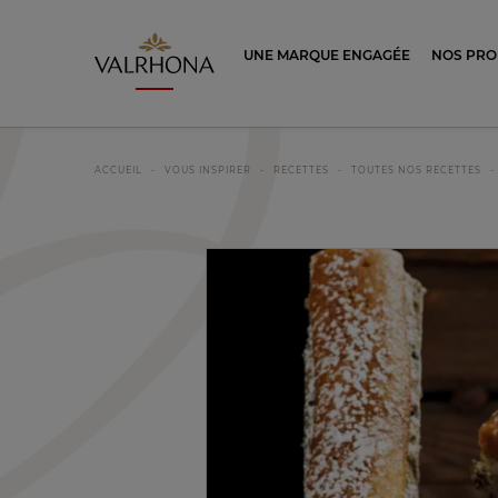
Valrhona - Imaginons le meilleur du ch
UNE MARQUE ENGAGÉE
NOS PRO
ACCUEIL
VOUS INSPIRER
RECETTES
TOUTES NOS RECETTES