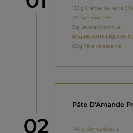
étape
01
135 g Crème fleurette 35
250 g Farine T55
3 g Levure chimique
62 g BEURRE LIQUIDE C
65 g Pâte de sésame
Pâte D’Amande Pr
étape
02
140 g Blancs d’œufs