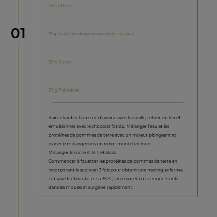
120 ml Eau
étape
01
15 g Protéines de pommes de terre, sosa
30 g Sucre
30 g Tréhalose
Faire chauffer la crème d’avoine avec la vanille, retirer du feu et
émulsionner avec le chocolat fondu. Mélanger l’eau et les
protéines de pommes de terre avec un mixeur plongeant et
placer le mélangedans un robot muni d’un fouet.
Mélanger le sucre et le tréhalose.
Commencer à fouetter les protéines de pommes de terre en
incorporant le sucre en 3 fois pour obtenirune meringue ferme.
Lorsque le chocolat est à 35 °C, incorporer la meringue. Couler
dans les moules et surgeler rapidement.