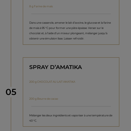
8 g Farine de maïs
Dans une casserole, amener le lait d’avoine, le glucose et la farine
de maïs à 95 °C pour former une pâte épaisse. Verser sur le
chocolat et, à l’aide d’un mixeur plongeant, mélanger jusqu’à
obtenir une émulsion lisse. Laisser refroidir.
SPRAY D’AMATIKA
200 g CHOCOLAT AU LAIT AMATIKA
étape
05
200 g Beurre de cacao
Mélanger les deux ingrédients et vaporiser à une température de
40 °C.