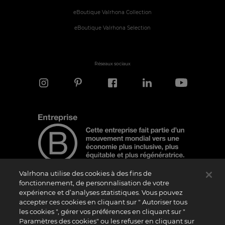
eBoutique Valrhona Collection
eBoutique Valrhona Selection
Réseaux sociaux
Valrhona utilise des cookies à des fins de
fonctionnement, de personnalisation de votre
expérience et d’analyses statistiques. Vous pouvez
Note d'information
accepter ces cookies en cliquant sur " Autoriser tous
Le logo “Certified B Corporation” est attribué par B Lab, une organisation privée à
les cookies ", gérer vos préférences en cliquant sur "
but non lucratif, aux entreprises qui, comme la nôtre, ont réalisé avec succès le B
Paramètres des cookies" ou les refuser en cliquant sur
Impact Assessment (“BIA”) et répondent aux exigences de B Lab en matière de