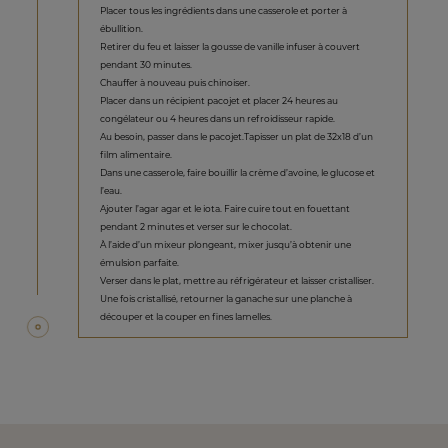
Placer tous les ingrédients dans une casserole et porter à
ébullition.
Retirer du feu et laisser la gousse de vanille infuser à couvert
pendant 30 minutes.
Chauffer à nouveau puis chinoiser.
Placer dans un récipient pacojet et placer 24 heures au
congélateur ou 4 heures dans un refroidisseur rapide.
Au besoin, passer dans le pacojet.Tapisser un plat de 32x18 d’un
film alimentaire.
Dans une casserole, faire bouillir la crème d’avoine, le glucose et
l’eau.
Ajouter l’agar agar et le iota. Faire cuire tout en fouettant
pendant 2 minutes et verser sur le chocolat.
À l’aide d’un mixeur plongeant, mixer jusqu’à obtenir une
émulsion parfaite.
Verser dans le plat, mettre au réfrigérateur et laisser cristalliser.
Une fois cristallisé, retourner la ganache sur une planche à
découper et la couper en fines lamelles.