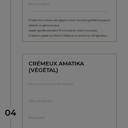
50 g Sucre glace
À l’aide d’un mixeur plongeant, mixer tous les ingrédients jusqu’à
obtenir un gel onctueux.
Laisser gonfler pendant 10 minutes et mixer à nouveau.
Si besoin, passer au chinois. Réserver en poche au réfrigérateur.
CRÉMEUX AMATIKA
(VÉGÉTAL)
140 g CHOCOLAT AU LAIT AMATIKA
220 g Lait d’avoine
étape
04
20 g Glucose