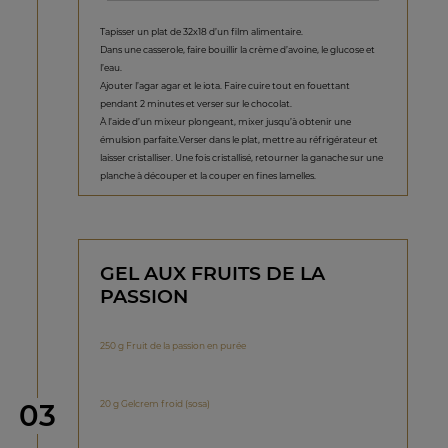
Tapisser un plat de 32x18 d’un film alimentaire.
Dans une casserole, faire bouillir la crème d’avoine, le glucose et
l’eau.
Ajouter l’agar agar et le iota. Faire cuire tout en fouettant
pendant 2 minutes et verser sur le chocolat.
À l’aide d’un mixeur plongeant, mixer jusqu’à obtenir une
émulsion parfaite.Verser dans le plat, mettre au réfrigérateur et
laisser cristalliser. Une fois cristallisé, retourner la ganache sur une
planche à découper et la couper en fines lamelles.
GEL AUX FRUITS DE LA
PASSION
250 g Fruit de la passion en purée
étape
20 g Gelcrem froid (sosa)
03