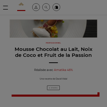
Valrhona - Imaginons le meilleur du chocolat
Espace client
Recherche
Commandez en ligne
menu
PROFESSIONNEL
Mousse Chocolat au Lait, Noix
de Coco et Fruit de la Passion
Réalisée avec
Amatika 46%
Une recette de David Vidal
6 ÉTAPES