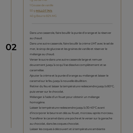
1 Gousse de vanille
50 g
MILLOT 74%
40 g Beurre 82% MG
Dans une casserole, faire bouillir la purée d’orange et la réserver
au chaud.
étape
Dans une autre casserole, faire bouillir la crème UHT avec le sel de
02
mer, le sirop de glucose et les graines de vanille et réserver le
mélange au chaud.
Verser le sucre dans une autre casserole large et remuer
doucement jusqu’à ce qu’il se dissolve complètement et se
caramélise.
Ajouter la crème et la purée d’orange au mélange et laisser le
caramel sur le feu jusqu’à nouvelle ébullition.
Retirer du feu et laisser la température redescendre jusqu’à 80°C,
puis verser sur le chocolat.
Mélanger à l’aide d’un fouet pour obtenir un mélange
homogène.
Laisser la température redescendre jusqu’à 30-40°C avant
d’incorporer le beurre en dés au fouet, morceau après morceau.
Transférer le caramel dans une poche et le verser sur la ganache
au chocolat, dans les coques chocolat.
Laisser les coques à découvert et à température ambiante