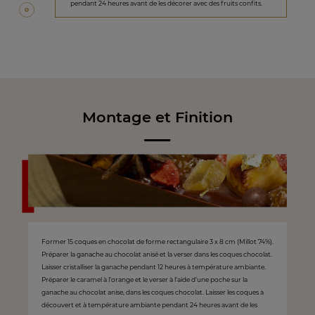
pendant 24 heures avant de les décorer avec des fruits confits.
Montage et Finition
Former 15 coques en chocolat de forme rectangulaire 3 x 8 cm (Millot 74%).
Préparer la ganache au chocolat anisé et la verser dans les coques chocolat.
Laisser cristalliser la ganache pendant 12 heures à température ambiante.
Préparer le caramel à l’orange et le verser à l’aide d’une poche sur la
ganache au chocolat anise, dans les coques chocolat. Laisser les coques à
découvert et à température ambiante pendant 24 heures avant de les