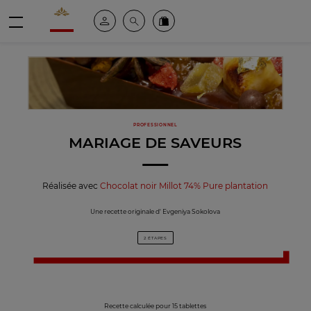
Valrhona - Imaginons le meilleur du chocolat
Espace client
Recherche
Commandez en ligne
menu
PROFESSIONNEL
MARIAGE DE SAVEURS
Réalisée avec
Chocolat noir Millot 74% Pure plantation
Une recette originale d' Evgeniya Sokolova
2 ÉTAPES
Recette calculée pour 15 tablettes