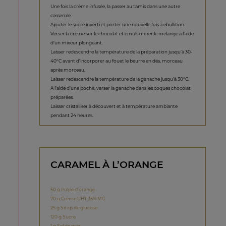
Une fois la crème infusée, la passer au tamis dans une autre
casserole.
Ajouter le sucre inverti et porter une nouvelle fois à ébullition.
Verser la crème sur le chocolat et émulsionner le mélange à l’aide
d’un mixeur plongeant.
Laisser redescendre la température de la préparation jusqu’à 30-
40°C avant d’incorporer au fouet le beurre en dés, morceau
après morceau.
Laisser redescendre la température de la ganache jusqu’à 30°C.
À l’aide d’une poche, verser la ganache dans les coques chocolat
préparées.
Laisser cristalliser à découvert et à température ambiante
pendant 24 heures.
CARAMEL À L’ORANGE
50 g Pulpe d’orange
70 g Crème UHT 35% MG
25 g Sirop de glucose
120 g Sucre
1 g Sel de mer