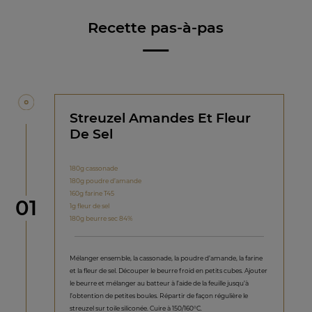
Recette pas-à-pas
Streuzel Amandes Et Fleur
De Sel
180g cassonade
180g poudre d’amande
160g farine T45
étape
01
1g fleur de sel
180g beurre sec 84%
Mélanger ensemble, la cassonade, la poudre d’amande, la farine
et la fleur de sel. Découper le beurre froid en petits cubes. Ajouter
le beurre et mélanger au batteur à l’aide de la feuille jusqu’à
l’obtention de petites boules. Répartir de façon régulière le
streuzel sur toile siliconée. Cuire à 150/160°C.