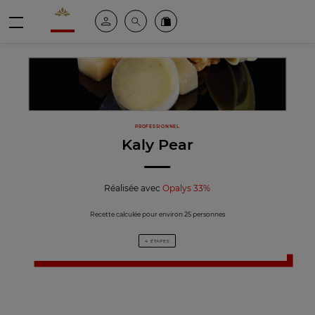
Valrhona - Imaginons le meilleur du chocolat
Espace client
Recherche
Commandez en ligne
menu
PROFESSIONNEL
Kaly Pear
Réalisée avec
Opalys 33%
Recette calculée pour environ 25 personnes
4 ÉTAPES