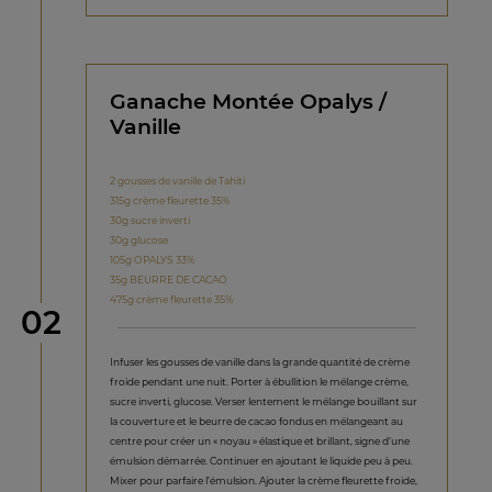
Ganache Montée Opalys /
Vanille
2 gousses de vanille de Tahiti
315g crème fleurette 35%
30g sucre inverti
30g glucose
105g OPALYS 33%
35g BEURRE DE CACAO
475g crème fleurette 35%
étape
02
Infuser les gousses de vanille dans la grande quantité de crème
froide pendant une nuit. Porter à ébullition le mélange crème,
sucre inverti, glucose. Verser lentement le mélange bouillant sur
la couverture et le beurre de cacao fondus en mélangeant au
centre pour créer un « noyau » élastique et brillant, signe d’une
émulsion démarrée. Continuer en ajoutant le liquide peu à peu.
Mixer pour parfaire l’émulsion. Ajouter la crème fleurette froide,