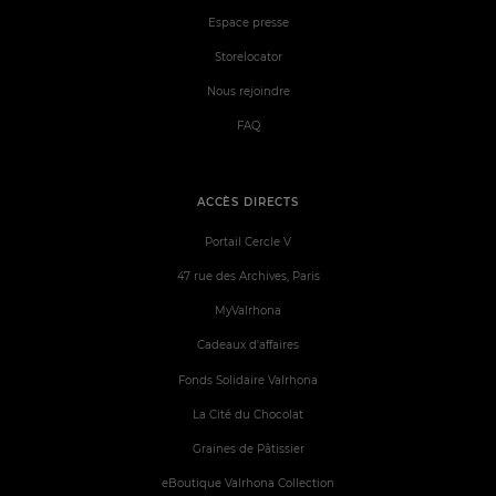
Espace presse
Storelocator
Nous rejoindre
FAQ
ACCÈS DIRECTS
Portail Cercle V
47 rue des Archives, Paris
MyValrhona
Cadeaux d'affaires
Fonds Solidaire Valrhona
La Cité du Chocolat
Graines de Pâtissier
eBoutique Valrhona Collection