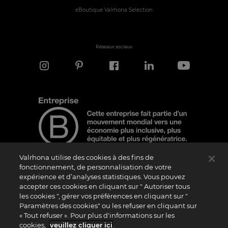
eBoutique Valrhona Selection
Réseaux sociaux
Valrhona utilise des cookies à des fins de
fonctionnement, de personnalisation de votre
expérience et d’analyses statistiques. Vous pouvez
Note d'information
accepter ces cookies en cliquant sur " Autoriser tous
les cookies ", gérer vos préférences en cliquant sur "
Le logo “Certified B Corporation” est attribué par B Lab, une organisation privée à
but non lucratif, aux entreprises qui, comme la nôtre, ont réalisé avec succès le B
Paramètres des cookies" ou les refuser en cliquant sur
Impact Assessment (“BIA”) et répondent aux exigences de B Lab en matière de
« Tout refuser ». Pour plus d'informations sur les
performance sociale et environnementale, de responsabilité et de transparence. Il
est précisé que B Lab n’est pas un organisme d’évaluation de la conformité au sens
cookies,
veuillez cliquer ici
.
du règlement (UE) n° 765/2008, ni un organisme de normalisation national,