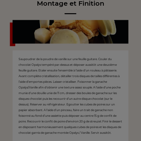
Montage et Finition
Saupoudrer de la poudre de vanille sur une feuille guitare. Couler du
chocolat Opalys tempéré par-dessus et déposer aussitôt une deuxième
feuille guitare. Etaler ensuite l’ensemble à l’aide d’un rouleau à pâtisserie.
Avant complète cristallisation, détailler trois disques de tailles différentes à
l’aide d’emportes pièces. Laisser cristalliser. Foisonner la ganache
Opalys/Vanille afin d’obtenir une texture assez souple. A l’aide d’une poche
munie d’une douille unie de 11 cm, dresser des boules de ganache sur les
disques chocolat puis les recouvrir d’un autre disque chocolat (sur le
dessus). Réserver au réfrigérateur. Egoutter les cubes de poires sur un
papier absorbant. A l’aide d’un pinceau, faire un trait de ganache non
foisonné au fond d’une assiette puis déposer au centre 15 g de confit de
poire. Recouvrir le confit de poire d’environ 20 g de streuzel. Finir le dessert
en disposant harmonieusement quelques cubes de poires et les disques de
chocolat garnis de ganache montée Opalys / Vanille. Servir aussitôt.