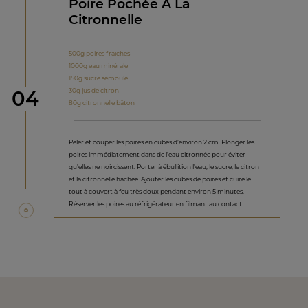
Poire Pochée À La
Citronnelle
500g poires fraîches
1000g eau minérale
150g sucre semoule
étape
30g jus de citron
04
80g citronnelle bâton
Peler et couper les poires en cubes d’environ 2 cm. Plonger les
poires immédiatement dans de l’eau citronnée pour éviter
qu’elles ne noircissent. Porter à ébullition l’eau, le sucre, le citron
et la citronnelle hachée. Ajouter les cubes de poires et cuire le
tout à couvert à feu très doux pendant environ 5 minutes.
Réserver les poires au réfrigérateur en filmant au contact.