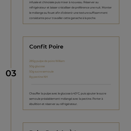
infusée et chinoisée puis mixer à nouveau. Réserver au
réfrigérateur et laisser cristalliser de préférence une nuit. Monter
le mélange au fouet afin d’obtenir une texture suffisamment
consistante pour travailler cette ganache à la poche.
Confit Poire
285g pulpe de poire William
50g glucose
étape
03
50g sucre semoule
8g pectine NH
Chauffer la pulpe avec le glucose à 40°C, puis ajouter le sucre
semoule préalablement mélangé avec la pectine. Porter à
ébullition et réserver au réfrigérateur.