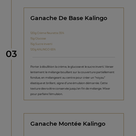
Ganache De Base Kalingo
120g Crème fleurette 35%
15g Glucose
15g Sucre inverti
120g KALINGO 65%
étape
03
Porter à ébullition la crème, le glucose et le sucre inverti. Verser
lentement le mélange bouillant sur la couverture partiellement
fondue, en mélangeant au centre pour créer un “noyau”
élastique et brillant, signe d’une émulsion démarrée. Cette
texture devra être conservée jusqu’en fin de mélange. Mixer
pour parfaire l’émulsion.
Ganache Montée Kalingo