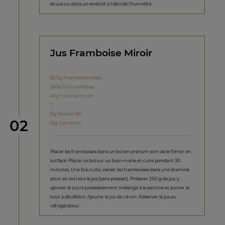
étuve ou dans un endroit à l’abri de l’humidité.
Jus Framboise Miroir
800g Framboises billes
250g Jus framboise
60g Sucre semoule
1
8g Pectine NH
étape
02
10g Jus citron
Placer les framboises dans un bol en prenant soin de le filmer en
surface. Placer ce bol sur un bain-marie et cuire pendant 30
minutes. Une fois cuite, verser les framboises dans une étamine
pour en extraire le jus (sans presser). Prélever 250 g de jus, y
ajouter le sucre préalablement mélangé à la pectine et porter le
tout à ébullition. Ajouter le jus de citron. Réserver le jus au
réfrigérateur.