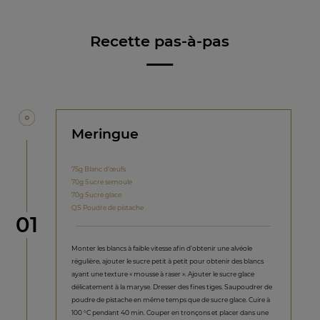
Recette pas-à-pas
Meringue
75g Blanc d’œufs
70g Sucre semoule
70g Sucre glace
QS Poudre de pistache
étape
01
Monter les blancs à faible vitesse afin d’obtenir une alvéole
régulière, ajouter le sucre petit à petit pour obtenir des blancs
ayant une texture « mousse à raser ». Ajouter le sucre glace
délicatement à la maryse. Dresser des fines tiges. Saupoudrer de
poudre de pistache en même temps que de sucre glace. Cuire à
100 °C pendant 40 min. Couper en tronçons et placer dans une