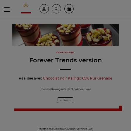
Valrhona - Imaginons le meilleur du chocolat
Espace client
Recherche
Commandez en ligne
menu
PROFESSIONNEL
Forever Trends version
Réalisée avec
Chocolat noir Kalingo 65% Pur Grenade
Une recette originale de l'École Valrhona
4 ÉTAPES
Recette calculée pour 30 mini verrines (3 cl)