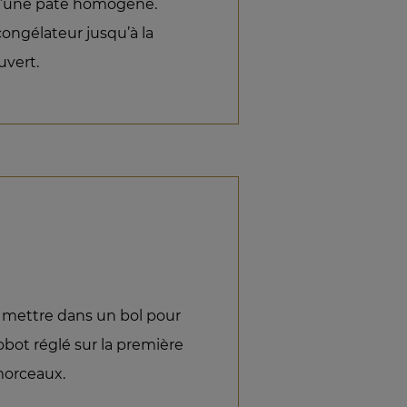
 d’une pâte homogène.
congélateur jusqu’à la
uvert.
Le mettre dans un bol pour
obot réglé sur la première
 morceaux.