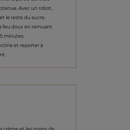
btenue. Avec un robot,
et le reste du sucre.
re à feu doux en remuant
5 minutes.
ctine et reporter à
nt.
la crème et les grains de