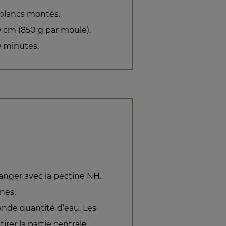
 blancs montés.
 cm (850 g par moule).
0 minutes.
anger avec la pectine NH.
nes.
rande quantité d’eau. Les
irer la partie centrale