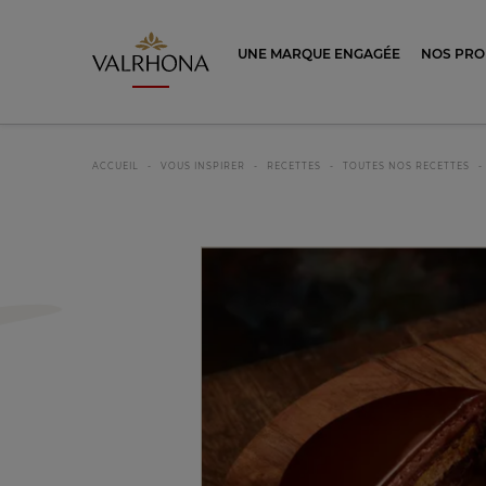
Valrhona - Imaginons le meilleur du ch
UNE MARQUE ENGAGÉE
NOS PRO
ACCUEIL
VOUS INSPIRER
RECETTES
TOUTES NOS RECETTES