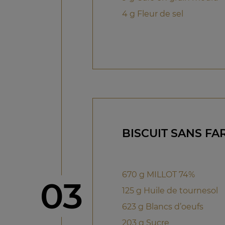
4 g Fleur de sel
BISCUIT SANS FA
670 g MILLOT 74%
étape
03
125 g Huile de tournesol
623 g Blancs d’oeufs
203 g Sucre