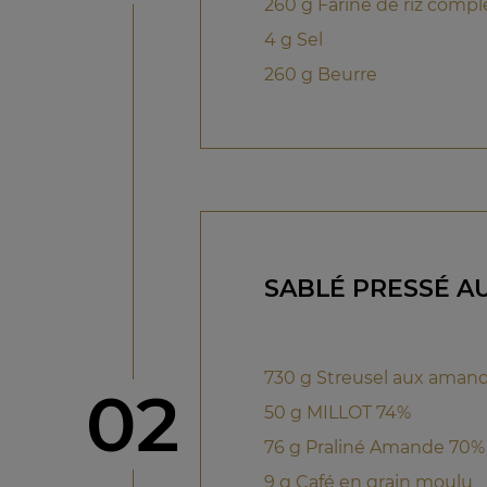
260 g Farine de riz compl
4 g Sel
260 g Beurre
SABLÉ PRESSÉ A
730 g Streusel aux aman
étape
02
50 g MILLOT 74%
76 g Praliné Amande 70% 
9 g Café en grain moulu