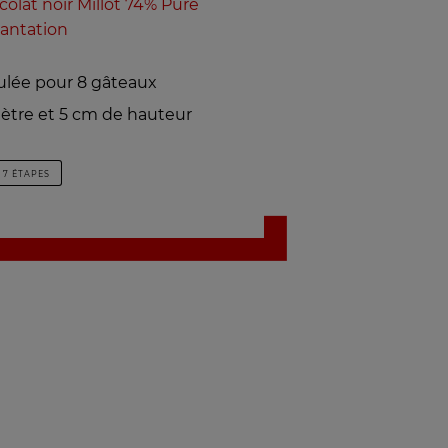
olat noir Millot 74% Pure
lantation
ulée pour 8 gâteaux
ètre et 5 cm de hauteur
7 ÉTAPES