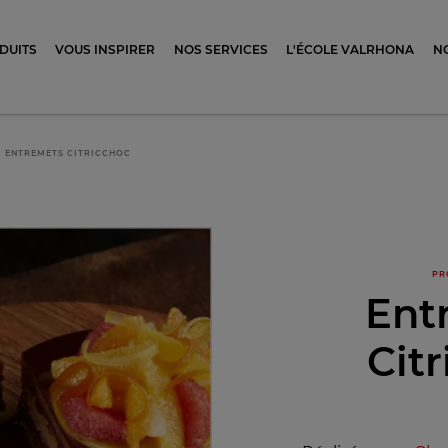
ocolat
DUITS
VOUS INSPIRER
NOS SERVICES
L'ÉCOLE VALRHONA
N
ENTREMETS CITRICCHOC
PR
Ent
Cit