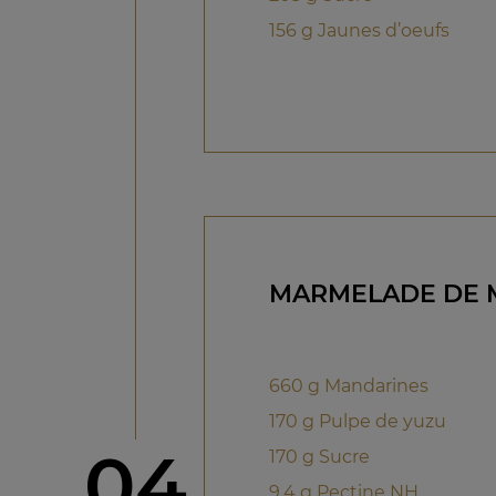
156 g Jaunes d’oeufs
MARMELADE DE 
660 g Mandarines
170 g Pulpe de yuzu
étape
04
170 g Sucre
9,4 g Pectine NH