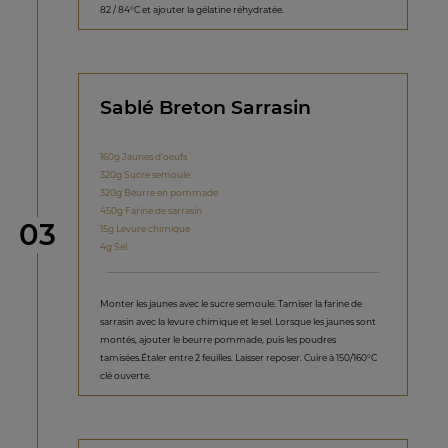
82 / 84°C et ajouter la gélatine réhydratée.
Sablé Breton Sarrasin
160g Jaunes d’oeufs
320g Sucre semoule
320g Beurre en pommade
450g Farine de sarrasin
étape
03
15g Levure chimique
4g Sel
Monter les jaunes avec le sucre semoule. Tamiser la farine de
sarrasin avec la levure chimique et le sel. Lorsque les jaunes sont
montés, ajouter le beurre pommade, puis les poudres
tamisées.Étaler entre 2 feuilles. Laisser reposer. Cuire à 150/160°C
clé ouverte.