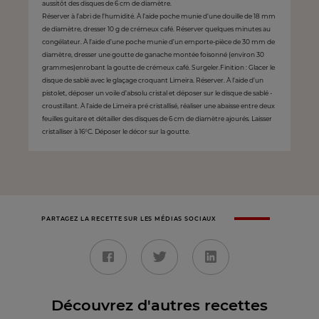
aussitôt des disques de 6 cm de diamètre.
Réserver à l’abri de l’humidité. À l’aide poche munie d’une douille de 18 mm
de diamètre, dresser 10 g de crémeux café. Réserver quelques minutes au
congélateur. À l’aide d’une poche munie d’un emporte-pièce de 30 mm de
diamètre, dresser une goutte de ganache montée foisonné (environ 30
grammes)enrobant la goutte de crémeux café. Surgeler.Finition : Glacer le
disque de sablé avec le glaçage croquant Limeira. Réserver. À l’aide d’un
pistolet, déposer un voile d’absolu cristal et déposer sur le disque de sablé -
croustillant. À l’aide de Limeira pré cristallisé, réaliser une abaisse entre deux
feuilles guitare et détailler des disques de 6 cm de diamètre ajourés. Laisser
cristalliser à 16°C. Déposer le décor sur la goutte.
PARTAGEZ LA RECETTE SUR LES MÉDIAS SOCIAUX
Découvrez d'autres recettes