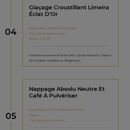
Glaçage Croustillant Limeira
Éclat D’Or
étape
400g CUVEE LIMEIRA 50% BLOC 1KG
04
40g Huile de pépins de raisin
50g ECLAT D'OR
Fondre la couverture et l’huile à 35°C, ajouter l’éclat d’or. Glacer à
35°C et laisser cristalliser au réfrigérateur.
Nappage Absolu Neutre Et
Café À Pulvériser
250g ABSOLU CRISTAL NAPPAGE NEUTRE
étape
05
25g Eau
0.5g Café grains Pur Arabica