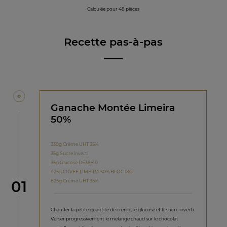
Calculée pour 48 pièces
Recette pas-à-pas
Ganache Montée Limeira
50%
330g Crème UHT 35%
35g Sucre inverti
35g Glucose DE38/40
425g CUVEE LIMEIRA 50% BLOC 1KG
étape
825g Crème UHT 35%
01
Chauffer la petite quantité de crème, le glucose et le sucre inverti.
Verser progressivement le mélange chaud sur le chocolat