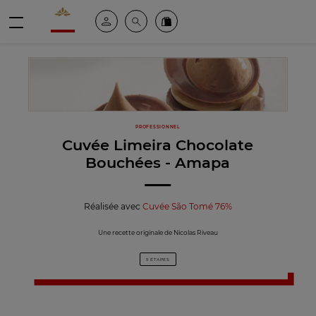
Valrhona - Imaginons le meilleur du chocolat
Espace client
Recherche
Commandez en ligne
menu
PROFESSIONNEL
Cuvée Limeira Chocolate
Bouchées - Amapa
Réalisée avec
Cuvée São Tomé 76%
Une recette originale de Nicolas Riveau
5 ÉTAPES