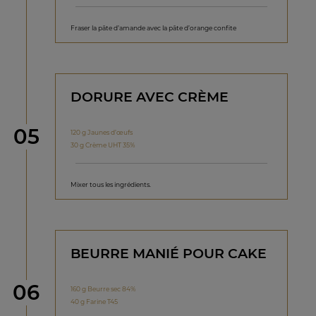
Fraser la pâte d’amande avec la pâte d’orange confite
DORURE AVEC CRÈME
étape
05
120 g Jaunes d’œufs
30 g Crème UHT 35%
Mixer tous les ingrédients.
BEURRE MANIÉ POUR CAKE
étape
06
160 g Beurre sec 84%
40 g Farine T45