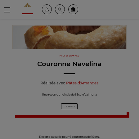
Valrhona - Imaginons le meilleur du chocolat
Espace client
Recherche
Commandez en ligne
menu
PROFESSIONNEL
Couronne Navelina
Réalisée avec
Pâtes d'Amandes
Une recette originale de l'Ecole Valrhona
6 ÉTAPES
Recette calculée pour 6 couronnes de 16 cm.