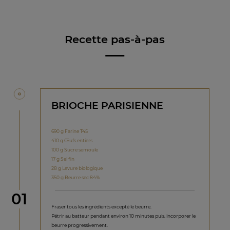
Recette pas-à-pas
BRIOCHE PARISIENNE
690 g Farine T45
410 g Œufs entiers
100 g Sucre semoule
17 g Sel fin
28 g Levure biologique
350 g Beurre sec 84%
étape
01
Fraser tous les ingrédients excepté le beurre.
Pétrir au batteur pendant environ 10 minutes puis, incorporer le
beurre progressivement.