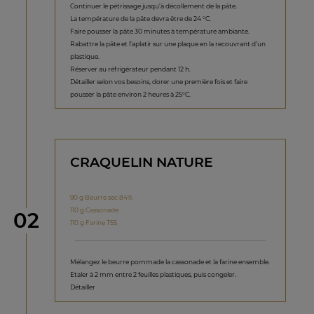
Continuer le pétrissage jusqu’à décollement de la pâte.
La température de la pâte devra être de 24 °C.
Faire pousser la pâte 30 minutes à température ambiante.
Rabattre la pâte et l’aplatir sur une plaque en la recouvrant d’un
plastique.
Réserver au réfrigérateur pendant 12 h.
Détailler selon vos besoins, dorer une première fois et faire
pousser la pâte environ 2 heures à 25°C.
CRAQUELIN NATURE
90 g Beurre sec 84%
110 g Cassonade
étape
02
110 g Farine T55
Mélangez le beurre pommade la cassonade et la farine ensemble.
Etaler à 2 mm entre 2 feuilles plastiques, puis congeler.
Détailler