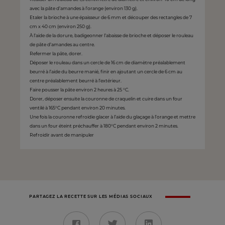
avec la pâte d’amandes à l’orange (environ 130 g).
Etaler la brioche à une épaisseur de 6 mm et découper des rectangles de 7
cm x 40 cm (environ 250 g).
À l’aide de la dorure, badigeonner l’abaisse de brioche et déposer le rouleau
de pâte d’amandes au centre.
Refermer la pâte, dorer.
Déposer le rouleau dans un cercle de 16 cm de diamètre préalablement
beurré à l’aide du beurre manié, finir en ajoutant un cercle de 6 cm au
centre préalablement beurré à l’extérieur.
Faire pousser la pâte environ 2 heures à 25 °C.
Dorer, déposer ensuite la couronne de craquelin et cuire dans un four
ventilé à 165°C pendant environ 20 minutes.
Une fois la couronne refroidie glacer à l’aide du glaçage à l’orange et mettre
dans un four éteint préchauffer à 180°C pendant environ 2 minutes.
Refroidir avant de manipuler
PARTAGEZ LA RECETTE SUR LES MÉDIAS SOCIAUX