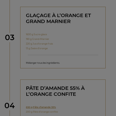
GLAÇAGE À L’ORANGE ET
GRAND MARNIER
étape
1600 g Sucre glace
03
190 g Grand-Marnier
220 g Jus d’orange frais
13 g Zeste d’orange
Mélanger tous les ingrédients.
PÂTE D’AMANDE 55% À
L’ORANGE CONFITE
étape
04
650 g Pâte d’amande 55%
200 g Pâte d’orange confite