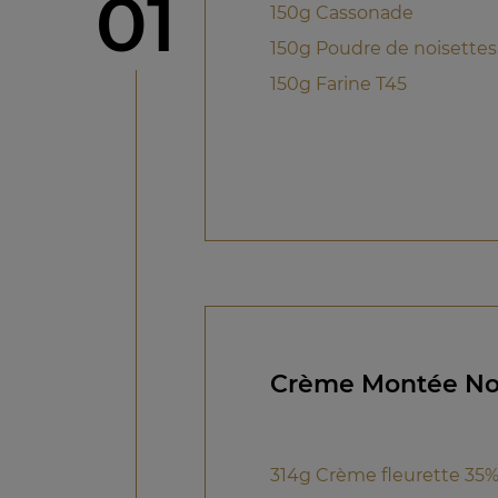
étape
01
150g Cassonade
150g Poudre de noisettes
150g Farine T45
Crème Montée No
314g Crème fleurette 35