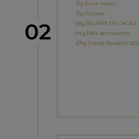
31g Sucre inverti
31g Glucose
étape
02
58g BEURRE DE CACAO
94g Pâte de noisettes
471g Crème fleurette 35%