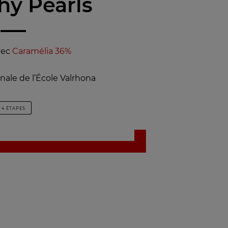
hy Pearls
vec
Caramélia 36%
nale de l’École Valrhona
4 ÉTAPES