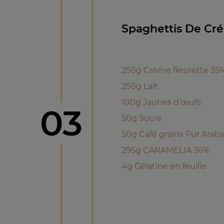
Spaghettis De Cr
250g Crème fleurette 35
250g Lait
100g Jaunes d’œufs
étape
03
50g Sucre
50g Café grains Pur Arabi
295g CARAMELIA 36%
4g Gélatine en feuille