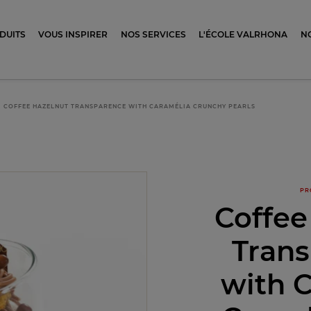
ocolat
DUITS
VOUS INSPIRER
NOS SERVICES
L'ÉCOLE VALRHONA
N
COFFEE HAZELNUT TRANSPARENCE WITH CARAMÉLIA CRUNCHY PEARLS
PR
Coffee
Tran
with 