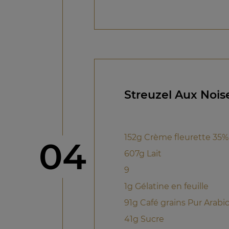
Streuzel Aux Nois
152g Crème fleurette 35%
étape
04
607g Lait
9
1g Gélatine en feuille
91g Café grains Pur Arabi
41g Sucre