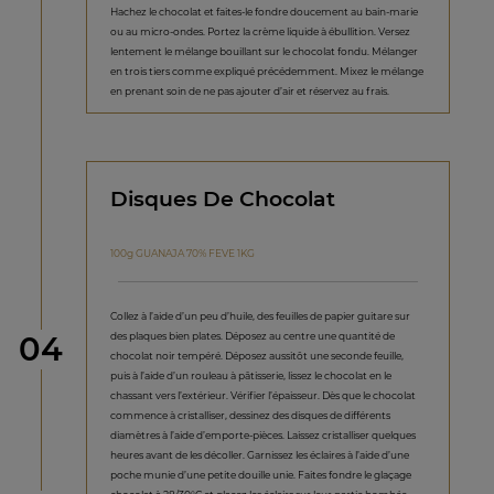
Hachez le chocolat et faites-le fondre doucement au bain-marie
ou au micro-ondes. Portez la crème liquide à ébullition. Versez
lentement le mélange bouillant sur le chocolat fondu. Mélanger
en trois tiers comme expliqué précédemment. Mixez le mélange
en prenant soin de ne pas ajouter d’air et réservez au frais.
Disques De Chocolat
100g GUANAJA 70% FEVE 1KG
Collez à l’aide d’un peu d’huile, des feuilles de papier guitare sur
étape
des plaques bien plates. Déposez au centre une quantité de
04
chocolat noir tempéré. Déposez aussitôt une seconde feuille,
puis à l’aide d’un rouleau à pâtisserie, lissez le chocolat en le
chassant vers l’extérieur. Vérifier l’épaisseur. Dès que le chocolat
commence à cristalliser, dessinez des disques de différents
diamètres à l’aide d’emporte-pièces. Laissez cristalliser quelques
heures avant de les décoller. Garnissez les éclaires à l’aide d’une
poche munie d’une petite douille unie. Faites fondre le glaçage