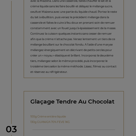
avec la Maïzena. Dans une casserole, faites chauffer le lait et la
crème liquide sans les faire bouillir et délayez le mélange sucre,
oeufs et Maïzena avec une partie du liquide chaud. Portez le reste
du lait à ébullition, puis versez le précédent mélange dans la
casserole et faites-le cuire à feu doux en prenant soin de remuer
constamment avec un fouet jusqu’à épaississement de la masse.
Continuez la cuisson quelques instants sans cesser de remuer
afin que la crème n’attache pas. Versez lentement un tiers de ce
mélange bouillant sur le chocolat fondu. A l’aide d’une maryse
mélangez énergiquement en décrivant de petits cercles pour
créer un « noyau » élastique et brillant. Incorporez le deuxième
tiers, mélangez selon le même procédé, puis incorporez le
troisième tiers selon la même méthode. Lissez, filmez au contact
et réservez au réfrigérateur.
Glaçage Tendre Au Chocolat
100g Crème entière liquide
130g GUANAJA 70% FEVE 1KG
étape
03