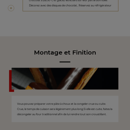
chocolat à 28/30°C et glacez les éclairs sur leur partie bombée.
Décorez avec des disques de chocolat.. Réservez au réfrigérateur
Montage et Finition
Vous pouvez préparer votre pâte à choux et la congeler crue ou cuite.
Crue, le temps de cuisson sera légèrement plus long.Si elle est cuite, faites la
décongeler au four traditionnel afin de lui rendre tout son croustillant.