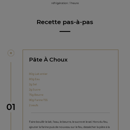
réfrigération : 1 heure
Recette pas-à-pas
Pâte À Choux
80g Lait entier
80g Eau
2g Sel
2g Sucre
75g Beurre
90g Farine T55
étape
01
2 oeufs
Faire bouillir le lait, l’eau, le beurre, le sucre et le sel. Hors du feu,
ajouter la farine puis de nouveau sur le feu, dessécher la pâte à la