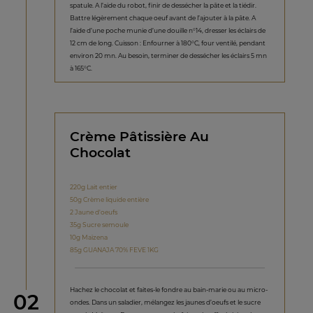
spatule. A l’aide du robot, finir de dessécher la pâte et la tiédir.
Battre légèrement chaque oeuf avant de l’ajouter à la pâte. A
l’aide d’une poche munie d’une douille n°14, dresser les éclairs de
12 cm de long. Cuisson : Enfourner à 180°C, four ventilé, pendant
environ 20 mn. Au besoin, terminer de dessécher les éclairs 5 mn
à 165°C.
Crème Pâtissière Au
Chocolat
220g Lait entier
50g Crème liquide entière
2 Jaune d'oeufs
35g Sucre semoule
10g Maïzena
85g GUANAJA 70% FEVE 1KG
Hachez le chocolat et faites-le fondre au bain-marie ou au micro-
étape
02
ondes. Dans un saladier, mélangez les jaunes d’oeufs et le sucre