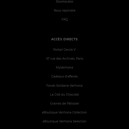
Storelocator
Nous rejoindre
FAQ
ACCÈS DIRECTS
Portail Cercle V
47 rue des Archives, Paris
MyValrhona
Cadeaux d'affaires
Fonds Solidaire Valrhona
La Cité du Chocolat
Graines de Pâtissier
eBoutique Valrhona Collection
eBoutique Valrhona Selection