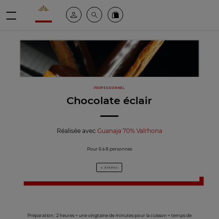
Valrhona - Imaginons le meilleur du chocolat
Espace client
Recherche
Commandez en ligne
menu
PROFESSIONNEL
Chocolate éclair
Réalisée avec
Guanaja 70% Valrhona
Pour 6 à 8 personnes
4 ÉTAPES
Préparation : 2 heures + une vingtaine de minutes pour la cuisson + temps de