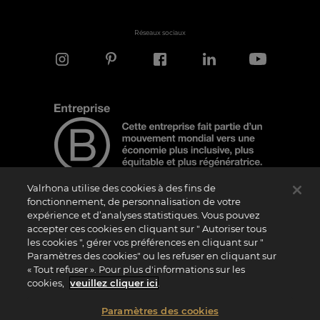
Réseaux sociaux
Valrhona utilise des cookies à des fins de
fonctionnement, de personnalisation de votre
expérience et d’analyses statistiques. Vous pouvez
Note d'information
accepter ces cookies en cliquant sur " Autoriser tous
les cookies ", gérer vos préférences en cliquant sur "
Le logo “Certified B Corporation” est attribué par B Lab, une organisation privée à
but non lucratif, aux entreprises qui, comme la nôtre, ont réalisé avec succès le B
Paramètres des cookies" ou les refuser en cliquant sur
Impact Assessment (“BIA”) et répondent aux exigences de B Lab en matière de
« Tout refuser ». Pour plus d'informations sur les
performance sociale et environnementale, de responsabilité et de transparence. Il
est précisé que B Lab n’est pas un organisme d’évaluation de la conformité au sens
cookies,
veuillez cliquer ici
.
du règlement (UE) n° 765/2008, ni un organisme de normalisation national,
européen ou international au sens du règlement (UE) n° 1025/2012. Les critères du
BIA sont distincts et indépendants des standards harmonisés issus des normes ISO
Paramètres des cookies
ou d’autres organismes de normalisation, et ils ne sont pas ratifiés par des