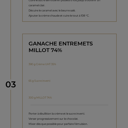
Cuire le sucre semoule en plusieurs fois jusqu’à obtenir un
caramel clair.
Décuire le caramel avec le beurre salé.
Ajouter la crème chaude et cuire le tout à 108 °C.
GANACHE ENTREMETS
MILLOT 74%
390 g Crème UHT 35%
étape
65 g Sucre inverti
03
300 g MILLOT 74%
Porter à ébullition la crème et le sucre inverti.
Verser progressivement sur le chocolat.
Mixer dès que possible pour parfaire l’émulsion.