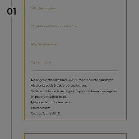
étape
01
330 g Sucre glace
75 g Poudre d’amandes extra fine
40 g Grué de cacao
7 g Fleur de sel
Mélanger le chocolat fondu à 35 °C avec le beurre pommade.
Ajouter les oeufs froids progressivement.
Verser sur la farine, le sucre glace, la poudre d’amandes, le grué
en poudre et la fleur de sel.
Mélanger le tout brièvement.
Étaler aussitôt.
Cuire au four à 150 °C.