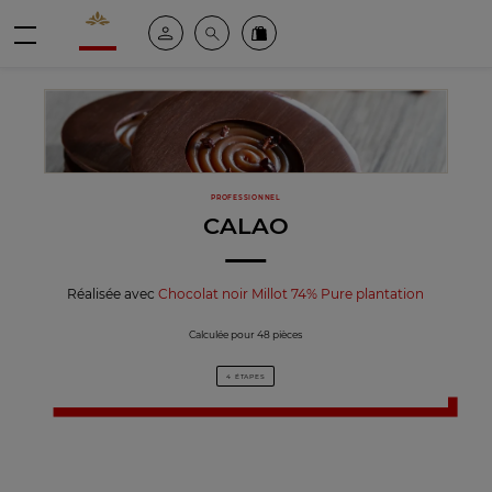
Valrhona - Imaginons le meilleur du chocolat
Espace client
Recherche
Commandez en ligne
menu
PROFESSIONNEL
CALAO
Réalisée avec
Chocolat noir Millot 74% Pure plantation
Calculée pour 48 pièces
4 ÉTAPES