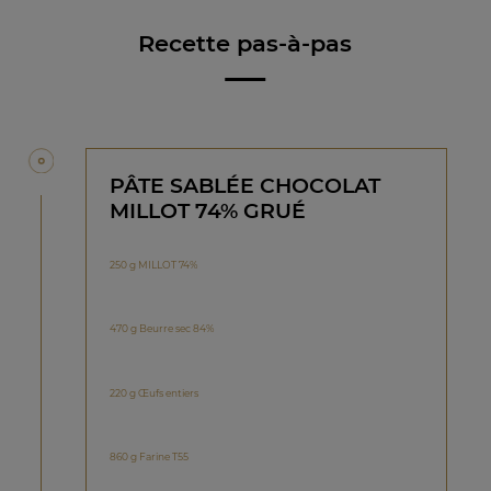
Recette pas-à-pas
PÂTE SABLÉE CHOCOLAT
MILLOT 74% GRUÉ
250 g MILLOT 74%
470 g Beurre sec 84%
220 g Œufs entiers
860 g Farine T55