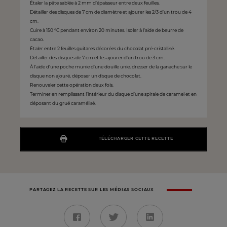
Étaler la pâte sablée à 2 mm d’épaisseur entre deux feuilles.
Détailler des disques de 7 cm de diamètre et ajourer les 2/3 d’un trou de 4
cm.
Cuire à 150 °C pendant environ 20 minutes. Isoler à l’aide de beurre de
cacao.
Étaler entre 2 feuilles guitares décorées du chocolat pré-cristallisé.
Détailler des disques de 7 cm et les ajourer d’un trou de 3 cm.
À l’aide d’une poche munie d’une douille unie, dresser de la ganache sur le
disque non ajouré, déposer un disque de chocolat.
Renouveler cette opération deux fois.
Terminer en remplissant l’intérieur du disque d’une spirale de caramel et en
déposant du grué caramélisé.
TÉLÉCHARGER CETTE RECETTE
PARTAGEZ LA RECETTE SUR LES MÉDIAS SOCIAUX