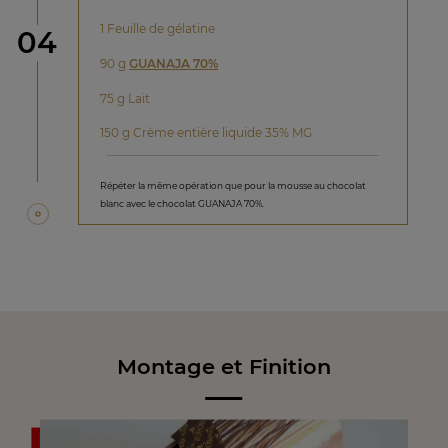
1 Feuille de gélatine
étape
04
90 g
GUANAJA 70%
75 g Lait
150 g Crème entière liquide 35% MG
Répéter la même opération que pour la mousse au chocolat
blanc avec le chocolat GUANAJA 70%.
Montage et Finition