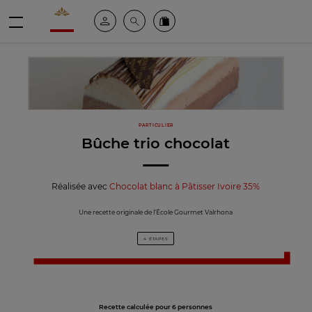
Valrhona - Imaginons le meilleur du chocolat
Espace client
Recherche
Commandez en ligne
menu
PARTICULIER
Bûche trio chocolat
Réalisée avec
Chocolat blanc à Pâtisser Ivoire 35%
Une recette originale de l’École Gourmet Valrhona
4 ÉTAPES
Recette calculée pour 6 personnes