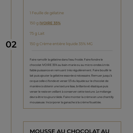
1 Feuille de gélatine
150 g
IVOIRE 35%
75 g Lait
étape
02
150 g Crème entière liquide 35% MG
Faire ramollir la gélatine dans l’eau froide. Faire fondre le
chocolat IVOIRE 35% au bain-marie ou au micro-ondes à très
faible puissance en remuant très régulièrement. Faire bouillir le
lait puis ajouter la gélatine essorée si nécessaire. Remuer jusqu’à
ce que celle-ci fonde et verser 1/3 du liquide sur le chocolat de
manière à obtenir une texture lisse, brillante et élastique puis
verser le reste en veillant à conserver cette texture. Le mélange
devra être toujours tiède. Faire monter la crème en une chantilly
mousseuse. Incorporer la ganache à la crème fouettée.
MOUSSE AU CHOCOLAT AU