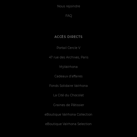
Nous rejoindre
FAQ
ACCÈS DIRECTS
Portail Cercle V
47 rue des Archives, Paris
MyValrhona
Cadeaux d'affaires
Fonds Solidaire Valrhona
La Cité du Chocolat
Graines de Pâtissier
eBoutique Valrhona Collection
eBoutique Valrhona Selection