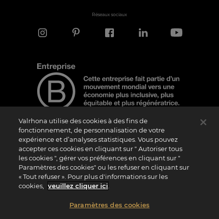
Réseaux sociaux
Valrhona utilise des cookies à des fins de
fonctionnement, de personnalisation de votre
expérience et d’analyses statistiques. Vous pouvez
Note d'information
accepter ces cookies en cliquant sur " Autoriser tous
Le logo “Certified B Corporation” est attribué par B Lab, une organisation privée à
les cookies ", gérer vos préférences en cliquant sur "
but non lucratif, aux entreprises qui, comme la nôtre, ont réalisé avec succès le B
Paramètres des cookies" ou les refuser en cliquant sur
Impact Assessment (“BIA”) et répondent aux exigences de B Lab en matière de
« Tout refuser ». Pour plus d'informations sur les
performance sociale et environnementale, de responsabilité et de transparence. Il
est précisé que B Lab n’est pas un organisme d’évaluation de la conformité au sens
cookies,
veuillez cliquer ici
.
du règlement (UE) n° 765/2008, ni un organisme de normalisation national,
européen ou international au sens du règlement (UE) n° 1025/2012. Les critères du
BIA sont distincts et indépendants des standards harmonisés issus des normes ISO
Paramètres des cookies
ou d’autres organismes de normalisation, et ils ne sont pas ratifiés par des
institutions publiques nationales ou européennes.