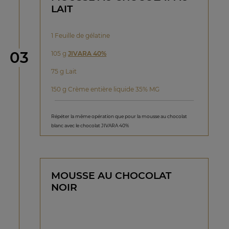
LAIT
1 Feuille de gélatine
étape
03
105 g
JIVARA 40%
75 g Lait
150 g Crème entière liquide 35% MG
Répéter la même opération que pour la mousse au chocolat
blanc avec le chocolat JIVARA 40%
MOUSSE AU CHOCOLAT
NOIR