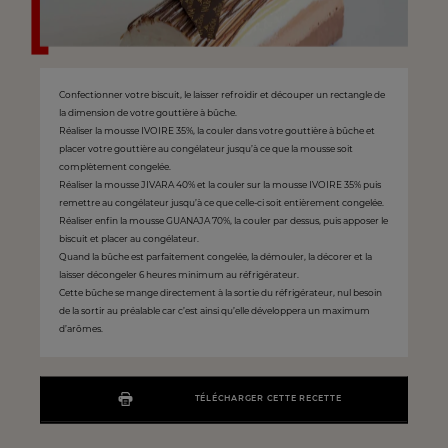
Confectionner votre biscuit, le laisser refroidir et découper un rectangle de
la dimension de votre gouttière à bûche.
Réaliser la mousse IVOIRE 35%, la couler dans votre gouttière à bûche et
placer votre gouttière au congélateur jusqu’à ce que la mousse soit
complètement congelée.
Réaliser la mousse JIVARA 40% et la couler sur la mousse IVOIRE 35% puis
remettre au congélateur jusqu’à ce que celle-ci soit entièrement congelée.
Réaliser enfin la mousse GUANAJA 70%, la couler par dessus, puis apposer le
biscuit et placer au congélateur.
Quand la bûche est parfaitement congelée, la démouler, la décorer et la
laisser décongeler 6 heures minimum au réfrigérateur.
Cette bûche se mange directement à la sortie du réfrigérateur, nul besoin
de la sortir au préalable car c’est ainsi qu’elle développera un maximum
d’arômes.
TÉLÉCHARGER CETTE RECETTE