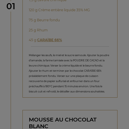
étape
01
120 g Crème entière liquide 35% MG
75 g Beurre fondu
25 g Rhum
45 g
CARAÏBE 66%
Mélanger les œufs, le miel et le sucre semoule. Ajouter la poudre
d’amande, la farine tamisée avec la POUDRE DE CACAO et la
levure chimique. Verser la crème liquide et le beurre fondu.
Ajouter le rhum et terminer par le chocolat CARAÏBE 66%
préalablement fondu. Verser sur une plaque de cuisson
recouverte de papier sulfurisé et enfourner dans un four
préchauffé à 180°C pendant 15 minutes environ. Une fois le
biscuit cuit et refroidi, le détailler aux dimensions souhaitées.
MOUSSE AU CHOCOLAT
BLANC