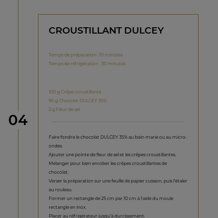
CROUSTILLANT DULCEY
Temps de préparation : 10 minutes
Temps de réfrigération : 30 minutes
100 g Crêpe croustillante
90 g Chocolat DULCEY 35%
2 g Fleur de sel
étape
04
Faire fondre le chocolat DULCEY 35% au bain-marie ou au micro-
ondes.
Ajouter une pointe de fleur de sel et les crêpes croustillantes.
Mélanger pour bien enrober les crêpes croustillantes de
chocolat.
Verser la préparation sur une feuille de papier cuisson, puis l’étaler
au rouleau.
Former un rectangle de 25 cm par 10 cm à l’aide du moule
rectangle en inox.
Placer au réfrigérateur jusqu’à durcissement.