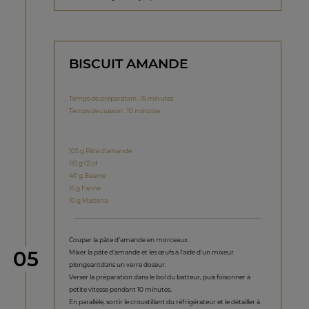
BISCUIT AMANDE
Temps de préparation : 15 minutes
Temps de cuisson : 10 minutes
105 g Pâte d’amande
110 g Œuf
40 g Beurre
15 g Farine
10 g Maïzena
Couper la pâte d’amande en morceaux.
étape
05
Mixer la pâte d’amande et les œufs à l’aide d’un mixeur
plongeantdans un verre doseur.
Verser la préparation dans le bol du batteur, puis foisonner à
petite vitesse pendant 10 minutes.
En parallèle, sortir le croustillant du réfrigérateur et le détailler à