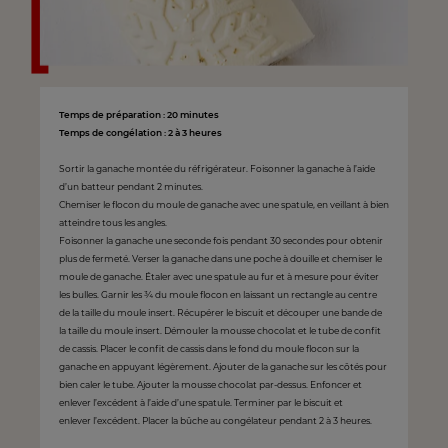
Temps de préparation : 20 minutes
Temps de congélation : 2 à 3 heures
Sortir la ganache montée du réfrigérateur. Foisonner la ganache à l’aide
d’un batteur pendant 2 minutes.
Chemiser le flocon du moule de ganache avec une spatule, en veillant à bien
atteindre tous les angles.
Foisonner la ganache une seconde fois pendant 30 secondes pour obtenir
plus de fermeté. Verser la ganache dans une poche à douille et chemiser le
moule de ganache. Étaler avec une spatule au fur et à mesure pour éviter
les bulles. Garnir les ¾ du moule flocon en laissant un rectangle au centre
de la taille du moule insert. Récupérer le biscuit et découper une bande de
la taille du moule insert. Démouler la mousse chocolat et le tube de confit
de cassis. Placer le confit de cassis dans le fond du moule flocon sur la
ganache en appuyant légèrement. Ajouter de la ganache sur les côtés pour
bien caler le tube. Ajouter la mousse chocolat par-dessus. Enfoncer et
enlever l’excédent à l’aide d’une spatule. Terminer par le biscuit et
enlever l’excédent. Placer la bûche au congélateur pendant 2 à 3 heures.