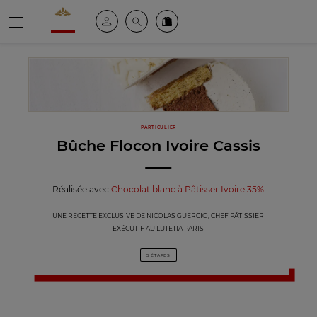
Valrhona - Imaginons le meilleur du chocolat
Espace client
Recherche
Commandez en ligne
menu
PARTICULIER
Bûche Flocon Ivoire Cassis
Réalisée avec
Chocolat blanc à Pâtisser Ivoire 35%
UNE RECETTE EXCLUSIVE DE NICOLAS GUERCIO, CHEF PÂTISSIER
EXÉCUTIF AU LUTETIA PARIS
5 ÉTAPES