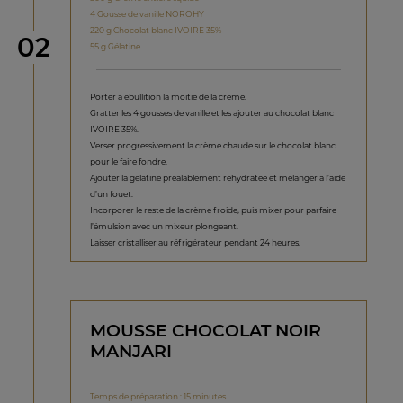
4 Gousse de vanille NOROHY
220 g Chocolat blanc IVOIRE 35%
étape
02
55 g Gélatine
Porter à ébullition la moitié de la crème.
Gratter les 4 gousses de vanille et les ajouter au chocolat blanc
IVOIRE 35%.
Verser progressivement la crème chaude sur le chocolat blanc
pour le faire fondre.
Ajouter la gélatine préalablement réhydratée et mélanger à l’aide
d’un fouet.
Incorporer le reste de la crème froide, puis mixer pour parfaire
l’émulsion avec un mixeur plongeant.
Laisser cristalliser au réfrigérateur pendant 24 heures.
MOUSSE CHOCOLAT NOIR
MANJARI
Temps de préparation : 15 minutes