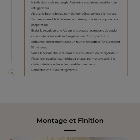
la taille du moule rectangle. Remettre ensuite le croustillant au
réfrigérateur.
Ajouter le beurre fondu et mélanger délicatement à la maryse.
Tamiser ensemble la farine et la maïzena, puis les incorporer à la
préparation.
Étaler le biscuit en une fois sur une plaque recouverte de papier
cuisson dans le moule rectangle en inox 25 cm par 10 cm.
Enfourner directement dans un four préchauffé à 170°C pendant
10 minutes.
Sortir le biscuit chaud du four et le croustillant du réfrigérateur.
Placer le croustillant sur le biscuit chaud, permettant ainsi à la
chaleur de faire adhérer le croustillant au biscuit.
Remettre le tout au réfrigérateur.
Montage et Finition