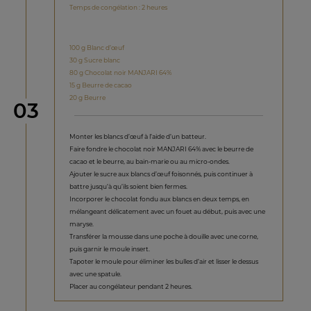
Temps de congélation : 2 heures
100 g Blanc d’œuf
30 g Sucre blanc
80 g Chocolat noir MANJARI 64%
15 g Beurre de cacao
20 g Beurre
étape
03
Monter les blancs d’œuf à l’aide d’un batteur.
Faire fondre le chocolat noir MANJARI 64% avec le beurre de
cacao et le beurre, au bain-marie ou au micro-ondes.
Ajouter le sucre aux blancs d’œuf foisonnés, puis continuer à
battre jusqu’à qu’ils soient bien fermes.
Incorporer le chocolat fondu aux blancs en deux temps, en
mélangeant délicatement avec un fouet au début, puis avec une
maryse.
Transférer la mousse dans une poche à douille avec une corne,
puis garnir le moule insert.
Tapoter le moule pour éliminer les bulles d’air et lisser le dessus
avec une spatule.
Placer au congélateur pendant 2 heures.