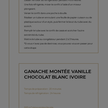
Laisser refroidir au réfrigérateur pendant 4 à 5 heures.
Une fois réfrigérée, mixer le confit à l’aide d’un mixeur
plongeant.
Verser le confit dans une poche à douille.
Réaliser un tube en enroulant une feuille de papier cuisson ou de
plastique autour d’un stylo, puis fermer le bout du tube avec du
scotch.
Remplir le tube avec le confit de cassis et scotcher l’autre
extrémité du tube.
Mettre le tube au congélateur pendant 2 à 3 heures.
*Si vous n’avez pas de dextrose, vous pouvez vous en passer pour
cette étape
GANACHE MONTÉE VANILLE
CHOCOLAT BLANC IVOIRE
Temps de préparation : 20 minutes
Temps de réfrigération : 24 heures
500 g Crème entière liquide