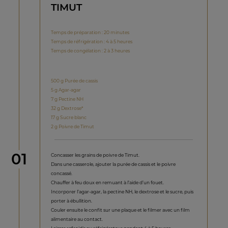
TIMUT
Temps de préparation : 20 minutes
Temps de réfrigération : 4 à 5 heures
Temps de congélation : 2 à 3 heures
500 g Purée de cassis
5 g Agar-agar
7 g Pectine NH
32 g Dextrose*
17 g Sucre blanc
2 g Poivre de Timut
étape
01
Concasser les grains de poivre de Timut.
Dans une casserole, ajouter la purée de cassis et le poivre
concassé.
Chauffer à feu doux en remuant à l’aide d’un fouet.
Incorporer l’agar-agar, la pectine NH, le dextrose et le sucre, puis
porter à ébullition.
Couler ensuite le confit sur une plaque et le filmer avec un film
alimentaire au contact.