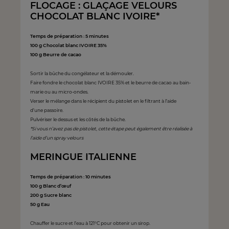
FLOCAGE : GLAÇAGE VELOURS
CHO
COLAT BLANC IVOIRE*
Temps de préparation : 5 minutes
100 g Chocolat blanc IVOIRE 35%
100 g Beurre de cacao
Sortir la bûche du congélateur et la démouler.
Faire fondre le chocolat blanc IVOIRE 35% et le beurre de cacao au bain-
marie ou au micro-ondes.
Verser le mélange dans le récipient du pistolet en le filtrant à l’aide
d’une passoire.
Pulvériser le dessus et les côtés de la bûche.
*Si vous n’avez pas de pistolet, cette étape peut également être réalisée à
l’aide d’un spray velours
MERINGUE ITALIENNE
Temps de préparation : 10 minutes
100 g Blanc d’œuf
200 g Sucre blanc
50 g Eau
Chauffer le sucre et l’eau à 121°C pour obtenir un sirop.