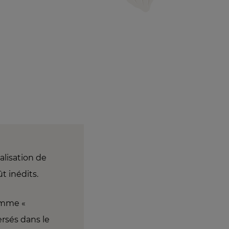
alisation de
t inédits.
gamme «
versés dans le