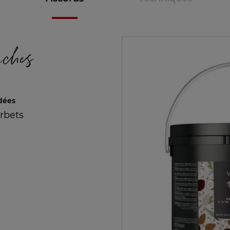
e
aches
dées
orbets