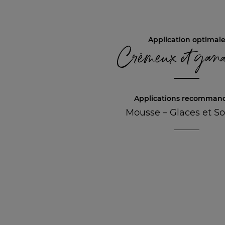
Application optimal
Crémeux et gan
Applications recomman
Mousse
–
Glaces et S