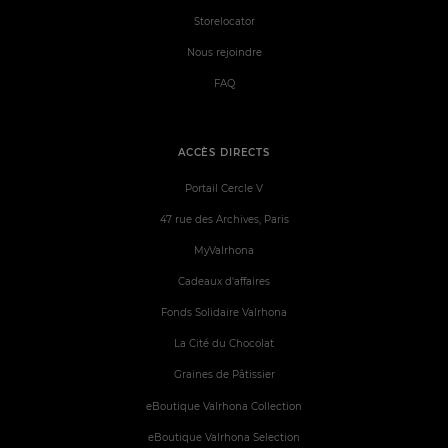
Storelocator
Nous rejoindre
FAQ
ACCÈS DIRECTS
Portail Cercle V
47 rue des Archives, Paris
MyValrhona
Cadeaux d'affaires
Fonds Solidaire Valrhona
La Cité du Chocolat
Graines de Pâtissier
eBoutique Valrhona Collection
eBoutique Valrhona Selection