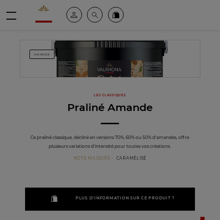
Valrhona - Imaginons le meilleur du chocolat
Espace client
Recherche
Commandez en ligne
menu
AMANDE
LES CLASSIQUES
Praliné Amande
Ce praliné classique, décliné en versions 70%, 60% ou 50% d'amandes, offre
plusieurs variations d'intensité pour toutes vos créations.
NOTE MAJEURE
CARAMÉLISÉ
PLUS D'INFORMATION SUR CE PRODUIT ?