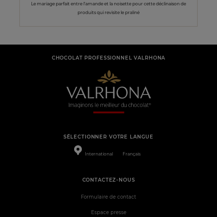
Le mariage parfait entre l'amande et la noisette pour cette déclinaison de
produits qui revisite le praliné
CHOCOLAT PROFESSIONNEL VALRHONA
SÉLECTIONNER VOTRE LANGUE
International
Français
CONTACTEZ-NOUS
Formulaire de contact
Espace presse