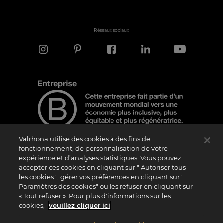
Réseaux sociaux
Valrhona utilise des cookies à des fins de
fonctionnement, de personnalisation de votre
expérience et d’analyses statistiques. Vous pouvez
Note d'information
accepter ces cookies en cliquant sur " Autoriser tous
Le logo “Certified B Corporation” est attribué par B Lab, une organisation privée à
les cookies ", gérer vos préférences en cliquant sur "
but non lucratif, aux entreprises qui, comme la nôtre, ont réalisé avec succès le B
Paramètres des cookies" ou les refuser en cliquant sur
Impact Assessment (“BIA”) et répondent aux exigences de B Lab en matière de
« Tout refuser ». Pour plus d'informations sur les
performance sociale et environnementale, de responsabilité et de transparence. Il
est précisé que B Lab n’est pas un organisme d’évaluation de la conformité au sens
cookies,
veuillez cliquer ici
.
du règlement (UE) n° 765/2008, ni un organisme de normalisation national,
européen ou international au sens du règlement (UE) n° 1025/2012. Les critères du
BIA sont distincts et indépendants des standards harmonisés issus des normes ISO