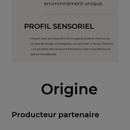
environnement unique.
Véronique Huchedé - RESPONSABLE ACHATS CACAO
PROFIL SENSORIEL
Manjari, avec ses notes de fruits rouges acidulés et charnus, est
un rêve de voyage à Madagascar surnommée « L’Île aux Parfums
», où poussent des cacaoyers d’exception, des fruits délicieux et
épices merveilleuses.
Origine
Producteur partenaire