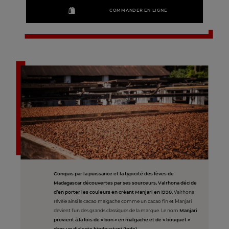
COMMANDER EN LIGNE
Conquis par la puissance et la typicité des fèves de
Madagascar découvertes par ses sourceurs, Valrhona décide
d’en porter les couleurs en créant Manjari en 1990.
Valrhona
révèle ainsi le cacao malgache comme un cacao fin et Manjari
devient l’un des grands classiques de la marque. Le nom
Manjari
provient à la fois de « bon » en malgache et de « bouquet »
dans un dialecte hindoustani (Inde).