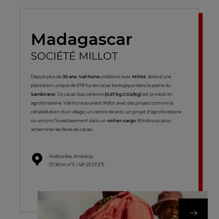
Madagascar
SOCIÉTÉ MILLOT
Depuis plus de
30 ans
,
Valrhona
collabore avec
Millot
, doté d'une
plantation unique de 578 ha de cacao biologique dans la plaine du
Sambirano
. Ce cacao bas carbone
(0,57 kg CO2/kg)
est produit en
agroforesterie. Valrhona soutient Millot avec des projets comme la
réhabilitation d’un village, un centre de soin, un projet d'agroforesterie
ou encore l’investissement dans un
voilier-cargo
Windcoop pour
acheminer les fèves de cacao.
Andzavibe, Ambanja
13°36’44.4”S / 48°25’27.2”E
DÉCOUVREZ NOT