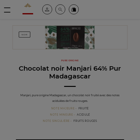
Valrhona - Imaginons le meilleur du chocolat
Espace client
Recherche
Commandez en ligne
menu
NOIR
PURE ORIGINE
Chocolat noir Manjari 64% Pur
Madagascar
Manjari, pure origine Madagascar, un chocolat noir fruité avec des notes
acidulées de fruits rouges.
NOTE MAJEURE
FRUITÉ
NOTE MINEURE
ACIDULÉ
NOTE SINGULIÈRE
FRUITS ROUGES