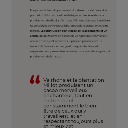
Manjari est le fruit du partenariat durable entre Valrhona et la
plantation Millot, au nord de Madagascar. Les fèves de cacao
proviennent du district d'Ambaja. Valrhona s’engage à améliorer
les conditions de vie des collaborateurs de la plantation et leurs
familles.
La construction d’un village de 45 logements et un
centre de soins
offre un espace de vie agrandi aux familles et
une infirmière y est présente sur place en permanence. Le
respect de l’environnement y est une priorité : l’eau est
soigneusement préservée et les sols nourris avec des engrais qui
proviennent de la nature.
Valrhona et la plantation
Millot produisent un
cacao merveilleux,
enchanteur, tout en
recherchant
constamment le bien-
être de ceux qui y
travaillent, et en
respectant toujours plus
et mieux cet