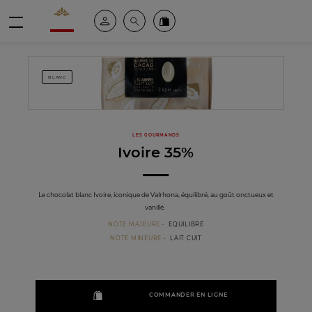
Valrhona - Imaginons le meilleur du chocolat
Espace client
Recherche
Commandez en ligne
menu
BLANC
LES GOURMANDS
Ivoire 35%
Le chocolat blanc Ivoire, iconique de Valrhona, équilibré, au goût onctueux et
vanillé.
NOTE MAJEURE
EQUILIBRÉ
NOTE MINEURE
LAIT CUIT
COMMANDER EN LIGNE