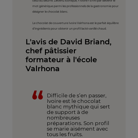
celui du beurre. Devenu iconique, « Ivoire » a fini par devenir le
mot générique parmi les professionnels de la gastronomie pour
désigner le chocolat blanc.
Le chocolat de couverture Ivoire Valrhona est le parfait équilibre
d’ingrédients pour obtenir un profil lacté vanillé chaud.
L'avis de David Briand,
chef pâtissier
formateur à l'école
Valrhona
Difficile de s’en passer,
Ivoire est le chocolat
blanc mythique qui sert
de support à de
nombreuses
préparations. Son profil
se marie aisément avec
tous les fruits.