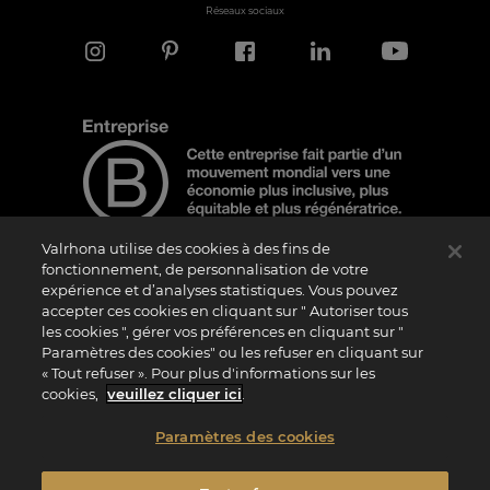
Réseaux sociaux
Valrhona utilise des cookies à des fins de
fonctionnement, de personnalisation de votre
expérience et d’analyses statistiques. Vous pouvez
Note d'information
accepter ces cookies en cliquant sur " Autoriser tous
les cookies ", gérer vos préférences en cliquant sur "
Le logo “Certified B Corporation” est attribué par B Lab, une organisation privée à
but non lucratif, aux entreprises qui, comme la nôtre, ont réalisé avec succès le B
Paramètres des cookies" ou les refuser en cliquant sur
Impact Assessment (“BIA”) et répondent aux exigences de B Lab en matière de
« Tout refuser ». Pour plus d'informations sur les
performance sociale et environnementale, de responsabilité et de transparence. Il
est précisé que B Lab n’est pas un organisme d’évaluation de la conformité au sens
cookies,
veuillez cliquer ici
.
du règlement (UE) n° 765/2008, ni un organisme de normalisation national,
européen ou international au sens du règlement (UE) n° 1025/2012. Les critères du
BIA sont distincts et indépendants des standards harmonisés issus des normes ISO
Paramètres des cookies
ou d’autres organismes de normalisation, et ils ne sont pas ratifiés par des
institutions publiques nationales ou européennes.