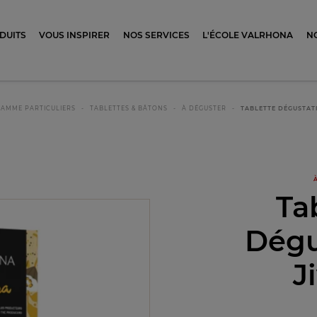
ocolat
DUITS
VOUS INSPIRER
NOS SERVICES
L'ÉCOLE VALRHONA
N
GAMME PARTICULIERS
TABLETTES & BÂTONS
À DÉGUSTER
TABLETTE DÉGUSTAT
Ta
Dégu
J