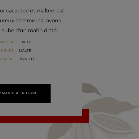
eur cacaotée et maltée, est
eureux comme les rayons
 l'aube d'un matin d'été.
AJEURE
LACTÉ
INEURE
MALTÉ
GULIÈRE
VANILLE
MMANDER EN LIGNE