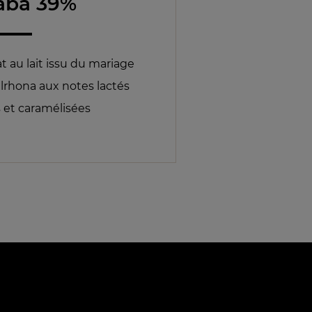
aba 39%
t au lait issu du mariage
lrhona aux notes lactés
et caramélisées