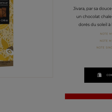
Jivara, par sa douc
un chocolat chal
dorés du soleil à
NOTE M
NOTE M
NOTE SIN
CO