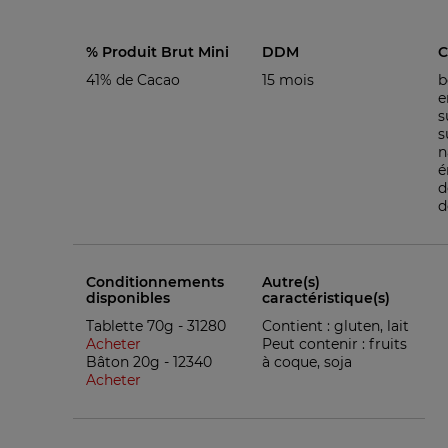
% Produit Brut Mini
DDM
C
41% de Cacao
15 mois
b
e
s
s
n
é
d
d
Conditionnements
Autre(s)
disponibles
caractéristique(s)
Tablette 70g -
31280
Contient : gluten, lait
Acheter
Peut contenir : fruits
Bâton 20g -
12340
à coque, soja
Acheter