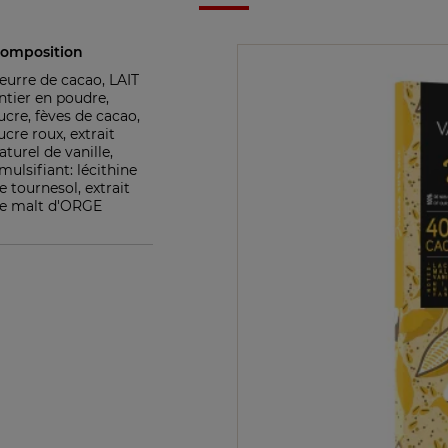
omposition
eurre de cacao, LAIT
ntier en poudre,
ucre, fèves de cacao,
ucre roux, extrait
aturel de vanille,
mulsifiant: lécithine
e tournesol, extrait
e malt d'ORGE