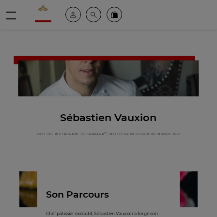
Valrhona - Imaginons le meilleur du chocolat
Espace client
Recherche
Commandez en ligne
menu
Sébastien Vauxion
CHEF DU RESTAURANT LE SARKARA**, MEILLEUR PÂTISSIER DU MONDE 2023
Son Parcours
Chef pâtissier exécutif, Sébastien Vauxion a forgé son