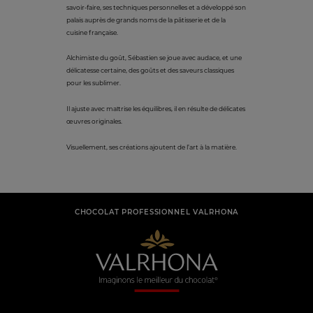
savoir-faire, ses techniques personnelles et a développé son
palais auprès de grands noms de la pâtisserie et de la
cuisine française.
Alchimiste du goût, Sébastien se joue avec audace, et une
délicatesse certaine, des goûts et des saveurs classiques
pour les sublimer.
Il ajuste avec maîtrise les équilibres, il en résulte de délicates
œuvres originales.
Visuellement, ses créations ajoutent de l’art à la matière.
CHOCOLAT PROFESSIONNEL VALRHONA