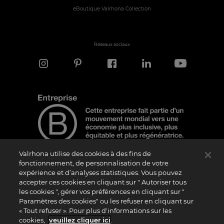
eBoutique Valrhona Collection
Réseaux sociaux
Valrhona utilise des cookies à des fins de
fonctionnement, de personnalisation de votre
expérience et d’analyses statistiques. Vous pouvez
Note d'information
accepter ces cookies en cliquant sur " Autoriser tous
Le logo “Certified B Corporation” est attribué par B Lab, une organisation privée à
les cookies ", gérer vos préférences en cliquant sur "
but non lucratif, aux entreprises qui, comme la nôtre, ont réalisé avec succès le B
Paramètres des cookies" ou les refuser en cliquant sur
Impact Assessment (“BIA”) et répondent aux exigences de B Lab en matière de
« Tout refuser ». Pour plus d'informations sur les
performance sociale et environnementale, de responsabilité et de transparence. Il
est précisé que B Lab n’est pas un organisme d’évaluation de la conformité au sens
cookies,
veuillez cliquer ici
.
du règlement (UE) n° 765/2008, ni un organisme de normalisation national,