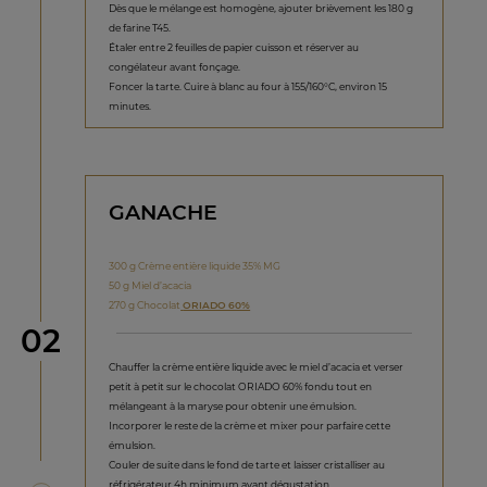
Dès que le mélange est homogène, ajouter brièvement les 180 g
de farine T45.
Étaler entre 2 feuilles de papier cuisson et réserver au
congélateur avant fonçage.
Foncer la tarte. Cuire à blanc au four à 155/160°C, environ 15
minutes.
GANACHE
300 g Crème entière liquide 35% MG
50 g Miel d’acacia
270 g Chocolat
ORIADO 60%
étape
02
Chauffer la crème entière liquide avec le miel d’acacia et verser
petit à petit sur le chocolat ORIADO 60% fondu tout en
mélangeant à la maryse pour obtenir une émulsion.
Incorporer le reste de la crème et mixer pour parfaire cette
émulsion.
Couler de suite dans le fond de tarte et laisser cristalliser au
réfrigérateur 4h minimum avant dégustation.