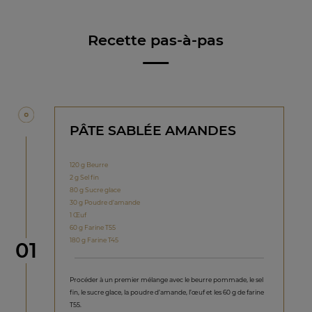
Recette pas-à-pas
PÂTE SABLÉE AMANDES
120 g Beurre
2 g Sel fin
80 g Sucre glace
30 g Poudre d’amande
1 Œuf
60 g Farine T55
180 g Farine T45
étape
01
Procéder à un premier mélange avec le beurre pommade, le sel
fin, le sucre glace, la poudre d’amande, l’œuf et les 60 g de farine
T55.