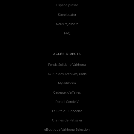
Espace presse
Storelocator
Nous rejoindre
FAQ
ACCÈS DIRECTS
Fonds Solidaire Valrhona
47 rue des Archives, Paris
MyValrhona
Cadeaux d'affaires
Portail Cercle V
La Cité du Chocolat
Graines de Pâtissier
eBoutique Valrhona Selection