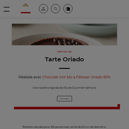
Valrhona - Imaginons le meilleur du chocolat
Espace client
Recherche
Commandez en ligne
menu
PARTICULIER
Tarte Oriado
Réalisée avec
Chocolat noir bio à Pâtisser Oriado 60%
Une recette originale de l'Ecole Gourmet Valrhona
2 ÉTAPES
Recette calculée pour 6/8 personnes, cercle de 20 cm de diamètre.