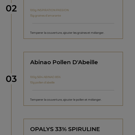
étape
02
100g INSPIRATION PASSION
15g graines d'amarante
Temperer la couverture, ajouter les graines et mélanger.
Abinao Pollen D'Abeille
étape
03
100g 5614 ABINAO 85%
10g pollen d'abeille
Temperer la couverture, ajouter le pollen et mélanger.
OPALYS 33% SPIRULINE