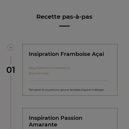
Recette pas-à-pas
Insipration Framboise Açai
étape
01
100g INSPIRATION FRAMBOISE
30g baies d'açai
Temperer la couverture, ajouter les baies d'açai et mélanger.
Inspiration Passion
Amarante