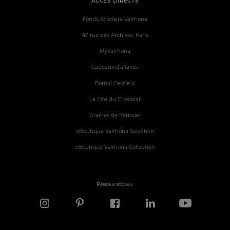
ACCÈS DIRECTS
Fonds Solidaire Valrhona
47 rue des Archives, Paris
MyValrhona
Cadeaux d'affaires
Portail Cercle V
La Cité du Chocolat
Graines de Pâtissier
eBoutique Valrhona Selection
eBoutique Valrhona Collection
Réseaux sociaux