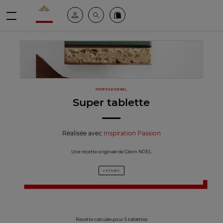
Valrhona - Imaginons le meilleur du chocolat
Espace client
Recherche
Commandez en ligne
menu
PROFESSIONNEL
Super tablette
Réalisée avec
Inspiration Passion
Une recette originale de Glenn NOEL
5 ÉTAPES
Recette calculée pour 5 tablettes