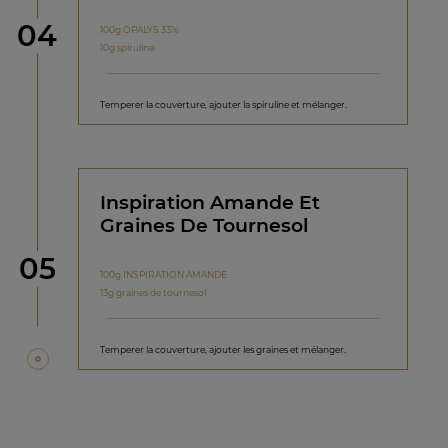
étape
04
100g OPALYS 33%
10g spiruline
Temperer la couverture, ajouter la spiruline et mélanger.
Inspiration Amande Et
Graines De Tournesol
étape
05
100g INSPIRATION AMANDE
13g graines de tournesol
Temperer la couverture, ajouter les graines et mélanger.