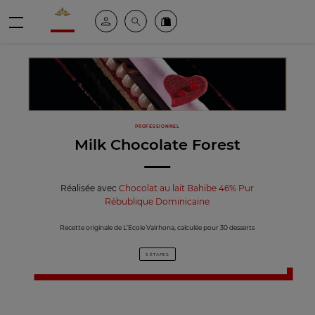
Valrhona - Imaginons le meilleur du chocolat
Espace client
Recherche
Commandez en ligne
menu
PROFESSIONNEL
Milk Chocolate Forest
Réalisée avec
Chocolat au lait Bahibe 46% Pur
Rébublique Dominicaine
Recette originale de L’Ecole Valrhona, calculée pour 30 desserts
5 ÉTAPES