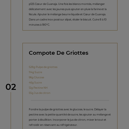
p125 Cœur de Guanaja. Une fois les blancs montés, mélanger
délicatement avec les jaunes puis ajouter en pluie la farine et la
fécule. Ajouter le mélange beurre liquide et Cœur de Guanaja.
Dans un cadre inox posé sur silpat, étaler le biscuit. Cuire 8 à 10
minutes à 180°C.
Compote De Griottes
528g Pulpe de griottes
114g Sucre
96g Glucose
46g Sucre
étape
02
12g Pectine NH
55g Jus de citron
Fondre la pulpe de griottes avec le glucose, le sucre. Délayer la
pectine avec la petite quantité de sucre, les ajouter au mélange et
porter à ébullition. Incorporer le jus de citron, mixer le tout et
refroidir en réservant au réfrigérateur.