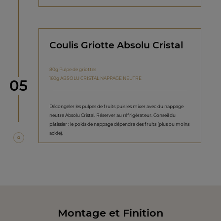
Coulis Griotte Absolu Cristal
80g Pulpe de griottes
160g ABSOLU CRISTAL NAPPAGE NEUTRE
étape
05
Décongeler les pulpes de fruits puis les mixer avec du nappage
neutre Absolu Cristal. Réserver au réfrigérateur. Conseil du
pâtissier : le poids de nappage dépendra des fruits (plus ou moins
acide).
Montage et Finition