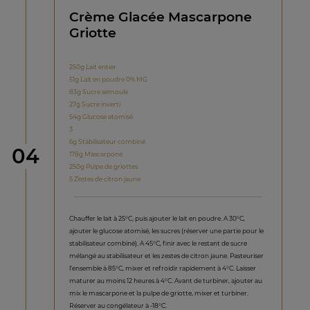
Crème Glacée Mascarpone
Griotte
250g Lait entier
51g Lait en poudre 0% MG
83g Sucre semoule
27g Sucre inverti
54g Glucose atomisé
3
6g Stabilisateur combiné
étape
04
178g Mascarpone
250g Pulpe de griottes
5 Zestes de citron jaune
Chauffer le lait à 25°C, puis ajouter le lait en poudre. A 30°C,
ajouter le glucose atomisé, les sucres (réserver une partie pour le
stabilisateur combiné). A 45°C, finir avec le restant de sucre
mélangé au stabilisateur et les zestes de citron jaune. Pasteuriser
l’ensemble à 85°C, mixer et refroidir rapidement à 4°C. Laisser
maturer au moins 12 heures à 4°C. Avant de turbiner, ajouter au
mix le mascarpone et la pulpe de griotte, mixer et turbiner.
Réserver au congélateur à -18°C.