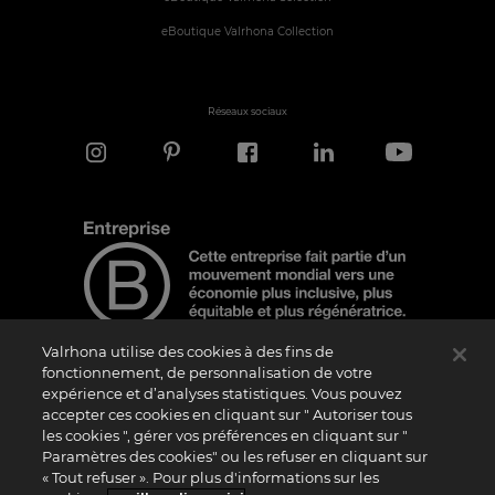
eBoutique Valrhona Collection
Réseaux sociaux
Valrhona utilise des cookies à des fins de
fonctionnement, de personnalisation de votre
expérience et d’analyses statistiques. Vous pouvez
Note d'information
accepter ces cookies en cliquant sur " Autoriser tous
les cookies ", gérer vos préférences en cliquant sur "
Le logo “Certified B Corporation” est attribué par B Lab, une organisation privée à
but non lucratif, aux entreprises qui, comme la nôtre, ont réalisé avec succès le B
Paramètres des cookies" ou les refuser en cliquant sur
Impact Assessment (“BIA”) et répondent aux exigences de B Lab en matière de
« Tout refuser ». Pour plus d'informations sur les
performance sociale et environnementale, de responsabilité et de transparence. Il
est précisé que B Lab n’est pas un organisme d’évaluation de la conformité au sens