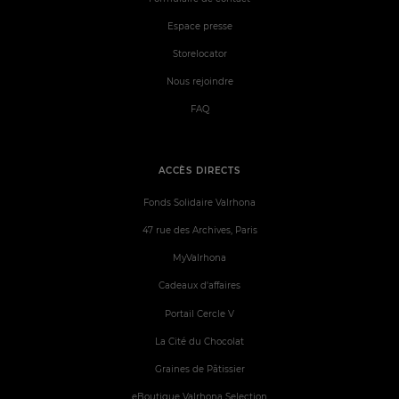
Espace presse
Storelocator
Nous rejoindre
FAQ
ACCÈS DIRECTS
Fonds Solidaire Valrhona
47 rue des Archives, Paris
MyValrhona
Cadeaux d'affaires
Portail Cercle V
La Cité du Chocolat
Graines de Pâtissier
eBoutique Valrhona Selection