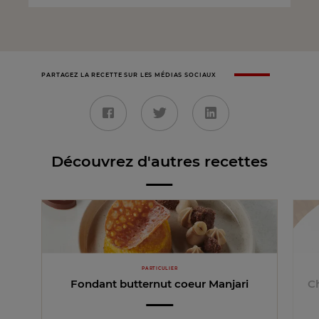
PARTAGEZ LA RECETTE SUR LES MÉDIAS SOCIAUX
Découvrez d'autres recettes
PARTICULIER
Fondant butternut coeur Manjari
Ch