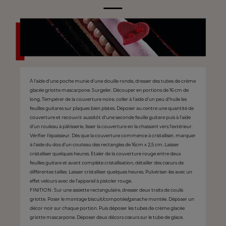
À l’aide d’une poche munie d’une douille ronde, dresser des tubes de crème
glacée griotte mascarpone. Surgeler. Découper en portions de 16 cm de
long. Tempérer de la couverture noire, coller à l’aide d’un peu d’huile les
feuilles guitares sur plaques bien plates. Déposer au centre une quantité de
couverture et recouvrir aussitôt d’une seconde feuille guitare puis à l’aide
d’un rouleau à pâtisserie, lisser la couverture en la chassant vers l’extérieur.
Vérifier l’épaisseur. Dès que la couverture commence à cristalliser, marquer
à l’aide du dos d’un couteau des rectangles de 16cm x 2,5 cm. Laisser
cristalliser quelques heures. Etaler de la couverture rouge entre deux
feuilles guitare et avant complète cristallisation, détailler des cœurs de
différentes tailles. Laisser cristalliser quelques heures. Pulvériser-les avec un
effet velours avec de l’appareil à pistoler rouge.
FINITION : Sur une assiette rectangulaire, dresser deux traits de coulis
griotte. Poser le montage biscuit/compotée/ganache montée. Déposer un
décor noir sur chaque portion. Puis déposer les tubes de crème glacée
griotte mascarpone. Déposer deux décors cœurs sur le tube de glace.