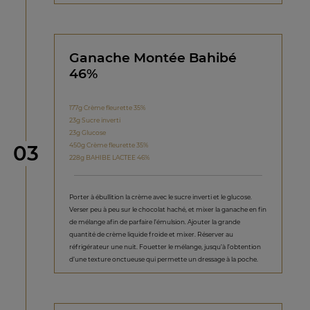
Ganache Montée Bahibé
46%
177g Crème fleurette 35%
23g Sucre inverti
23g Glucose
étape
450g Crème fleurette 35%
03
228g BAHIBE LACTEE 46%
Porter à ébullition la crème avec le sucre inverti et le glucose.
Verser peu à peu sur le chocolat haché, et mixer la ganache en fin
de mélange afin de parfaire l’émulsion. Ajouter la grande
quantité de crème liquide froide et mixer. Réserver au
réfrigérateur une nuit. Fouetter le mélange, jusqu’à l’obtention
d’une texture onctueuse qui permette un dressage à la poche.