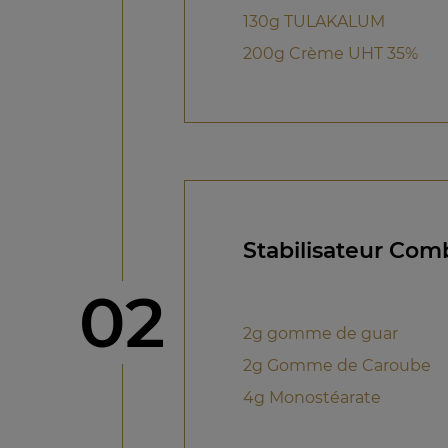
130g TULAKALUM
200g Crème UHT 35%
Stabilisateur Com
étape
02
2g gomme de guar
2g Gomme de Caroube
4g Monostéarate