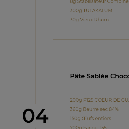
8g Stabilisateur Combiné
300g TULAKALUM
30g Vieux Rhum
Pâte Sablée Choco
200g P125 COEUR DE G
étape
04
360g Beurre sec 84%
150g Œufs entiers
700g Farine T55