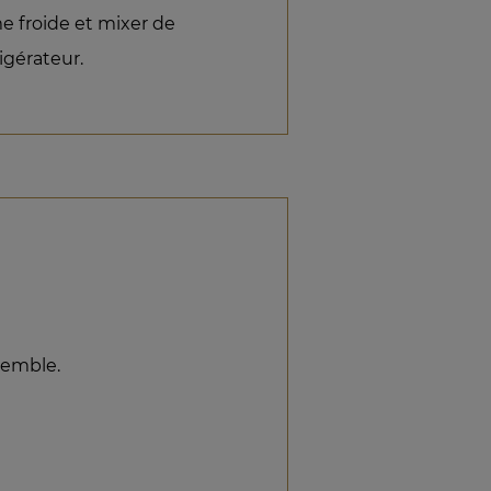
me froide et mixer de
rigérateur.
semble.