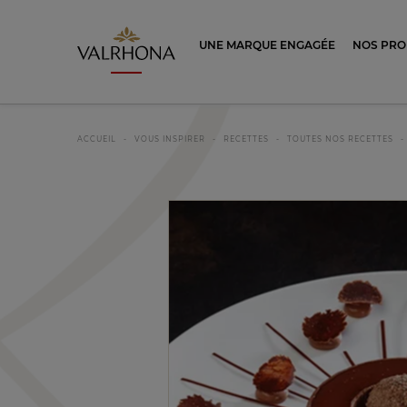
Valrhona - Imaginons le meilleur du ch
UNE MARQUE ENGAGÉE
NOS PRO
ACCUEIL
VOUS INSPIRER
RECETTES
TOUTES NOS RECETTES