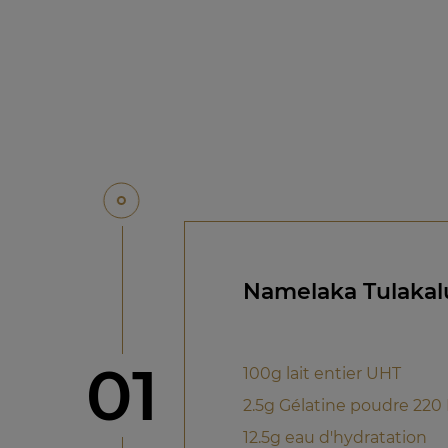
Namelaka Tulaka
étape
01
100g lait entier UHT
2.5g Gélatine poudre 220
12.5g eau d'hydratation