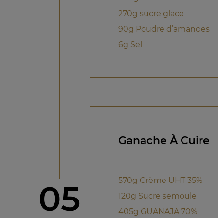
270g sucre glace
90g Poudre d’amandes
6g Sel
Ganache À Cuire
570g Crème UHT 35%
étape
05
120g Sucre semoule
405g GUANAJA 70%