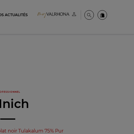
OS ACTUALITÉS
Espace client
Recherche
Commandez en
OFESSIONNEL
Inich
lat noir Tulakalum 75% Pur