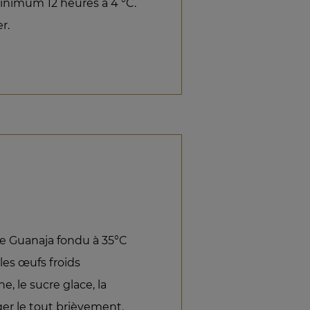
minimum 12 heures à 4 °C.
r.
e Guanaja fondu à 35°C
les œufs froids
e, le sucre glace, la
er le tout brièvement.