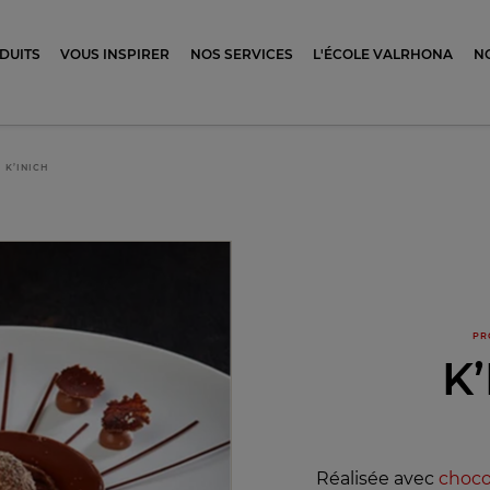
ocolat
DUITS
VOUS INSPIRER
NOS SERVICES
L'ÉCOLE VALRHONA
N
K’INICH
PR
K’
Réalisée avec
choco