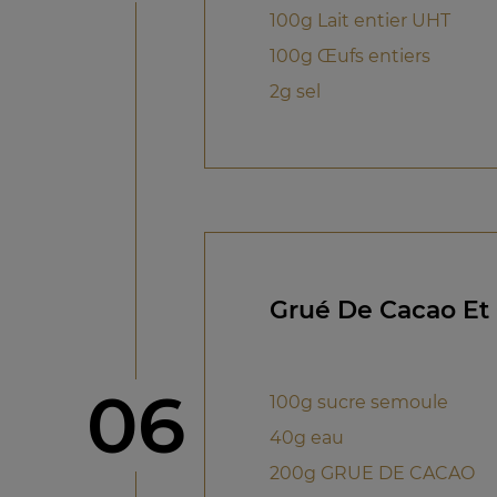
100g Lait entier UHT
100g Œufs entiers
2g sel
Grué De Cacao Et 
étape
06
100g sucre semoule
40g eau
200g GRUE DE CACAO