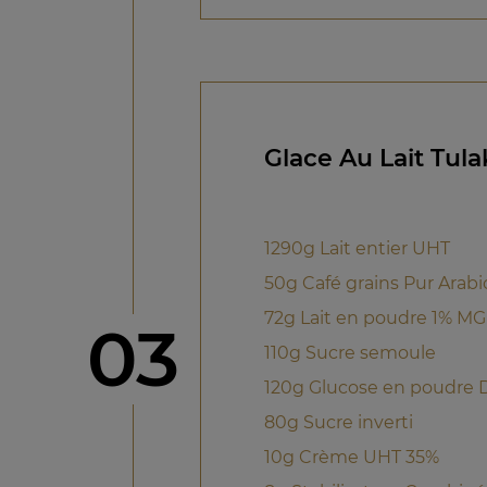
Glace Au Lait Tu
1290g Lait entier UHT
50g Café grains Pur Arabi
72g Lait en poudre 1% MG
étape
03
110g Sucre semoule
120g Glucose en poudre 
80g Sucre inverti
10g Crème UHT 35%