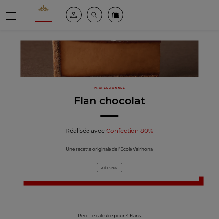
Valrhona - Imaginons le meilleur du chocolat
Espace client
Recherche
Commandez en ligne
menu
PROFESSIONNEL
Flan chocolat
Réalisée avec
Confection 80%
Une recette originale de l’Ecole Valrhona
2 ÉTAPES
Recette calculée pour 4 Flans