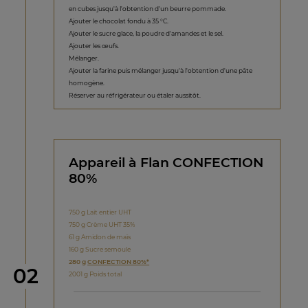
en cubes jusqu'à l'obtention d'un beurre pommade.
Ajouter le chocolat fondu à 35 °C.
Ajouter le sucre glace, la poudre d'amandes et le sel.
Ajouter les œufs.
Mélanger.
Ajouter la farine puis mélanger jusqu'à l'obtention d'une pâte
homogène.
Réserver au réfrigérateur ou étaler aussitôt.
Appareil à Flan CONFECTION
80%
750 g Lait entier UHT
750 g Crème UHT 35%
61 g Amidon de maïs
160 g Sucre semoule
280 g
CONFECTION 80%*
étape
02
2001 g Poids total