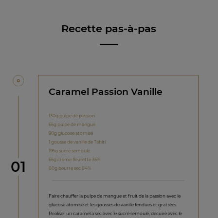
Recette pas-à-pas
Caramel Passion Vanille
130g pulpe de passion
65g pulpe de mangue
90g glucose atomisé
1 gousse de vanille de Tahiti
195g sucre semoule
65g crème fleurette 35%
étape
01
80g beurre sec 84%
Faire chauffer la pulpe de mangue et fruit de la passion avec le
glucose atomisé et les gousses de vanille fendues et grattées.
Réaliser un caramel à sec avec le sucre semoule, décuire avec le