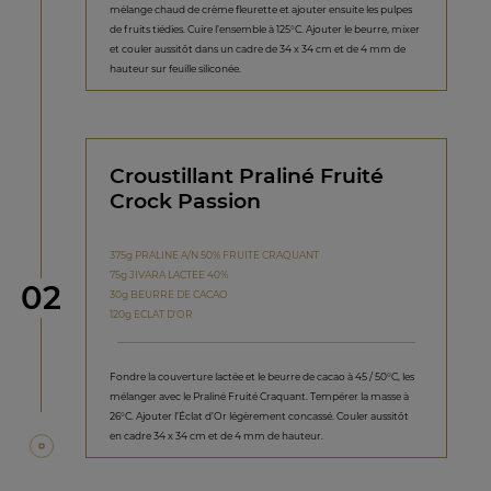
mélange chaud de crème fleurette et ajouter ensuite les pulpes
de fruits tiédies. Cuire l’ensemble à 125°C. Ajouter le beurre, mixer
et couler aussitôt dans un cadre de 34 x 34 cm et de 4 mm de
hauteur sur feuille siliconée.
Croustillant Praliné Fruité
Crock Passion
375g PRALINE A/N 50% FRUITE CRAQUANT
75g JIVARA LACTEE 40%
étape
02
30g BEURRE DE CACAO
120g ECLAT D'OR
Fondre la couverture lactée et le beurre de cacao à 45 / 50°C, les
mélanger avec le Praliné Fruité Craquant. Tempérer la masse à
26°C. Ajouter l’Éclat d’Or légèrement concassé. Couler aussitôt
en cadre 34 x 34 cm et de 4 mm de hauteur.