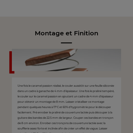
Montage et Finition
Une fois le caramel passion réalisé, le couler aussitôt sur une feuille siliconée
dans un cadre à ganache de 4 mm d’épaisseur. Une fois le praliné tempéré,
le couler sur le caramel passion en ajoutant un cadre de 4 mm d’épaisseur
pour obtenir un montage de 8 mm. Laisser cristalliser ce montage
pendant quelques heures à 17°C et 60% d’hygrométrie pour le découper
facilement. Pré enrober le praliné de couverture lactée puis découper à la
guitare des bandes de 22.5 mm de largeur. Couper ces bandes en tronçon
de 8 cm environ. Enrober ces tronçons de couverture lactée avec la
soufflerie assez forte et inclinée afin de créer un effet de vague. Laisser