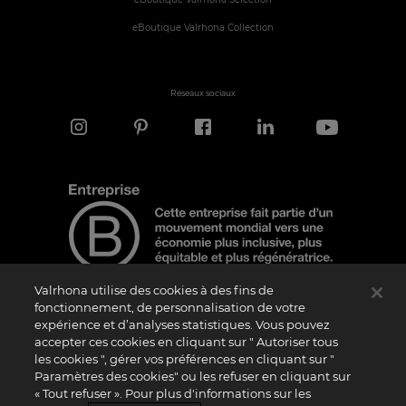
eBoutique Valrhona Collection
Réseaux sociaux
Valrhona utilise des cookies à des fins de
fonctionnement, de personnalisation de votre
expérience et d’analyses statistiques. Vous pouvez
Note d'information
accepter ces cookies en cliquant sur " Autoriser tous
les cookies ", gérer vos préférences en cliquant sur "
Le logo “Certified B Corporation” est attribué par B Lab, une organisation privée à
but non lucratif, aux entreprises qui, comme la nôtre, ont réalisé avec succès le B
Paramètres des cookies" ou les refuser en cliquant sur
Impact Assessment (“BIA”) et répondent aux exigences de B Lab en matière de
« Tout refuser ». Pour plus d'informations sur les
performance sociale et environnementale, de responsabilité et de transparence. Il
est précisé que B Lab n’est pas un organisme d’évaluation de la conformité au sens