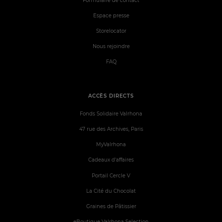
Formulaire de contact
Espace presse
Storelocator
Nous rejoindre
FAQ
ACCÈS DIRECTS
Fonds Solidaire Valrhona
47 rue des Archives, Paris
MyValrhona
Cadeaux d'affaires
Portail Cercle V
La Cité du Chocolat
Graines de Pâtissier
eBoutique Valrhona Selection