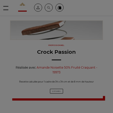
Valrhona - Imaginons le meilleur du chocolat
Espace client
Recherche
Commandez en ligne
menu
PROFESSIONNEL
Crock Passion
Réalisée avec
Amande Noisette 50% Fruité Craquant -
19973
Recette calculée pour 1 cadre de 34 x 34 cm et de 8 mm de hauteur
2 ÉTAPES