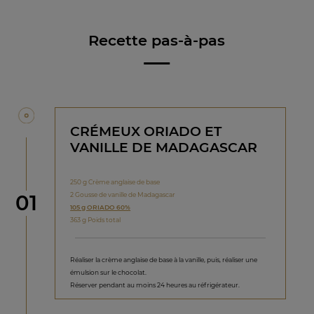
Recette pas-à-pas
CRÉMEUX ORIADO ET
VANILLE DE MADAGASCAR
250 g Crème anglaise de base
étape
2 Gousse de vanille de Madagascar
01
105 g ORIADO 60%
363 g Poids total
Réaliser la crème anglaise de base à la vanille, puis, réaliser une
émulsion sur le chocolat.
Réserver pendant au moins 24 heures au réfrigérateur.