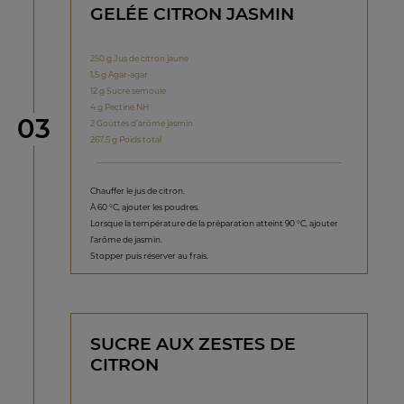
GELÉE CITRON JASMIN
250 g Jus de citron jaune
1,5 g Agar-agar
12 g Sucre semoule
4 g Pectine NH
étape
03
2 Gouttes d’arôme jasmin
267,5 g Poids total
Chauffer le jus de citron.
À 60 °C, ajouter les poudres.
Lorsque la température de la préparation atteint 90 °C, ajouter
l’arôme de jasmin.
Stopper puis réserver au frais.
SUCRE AUX ZESTES DE
CITRON