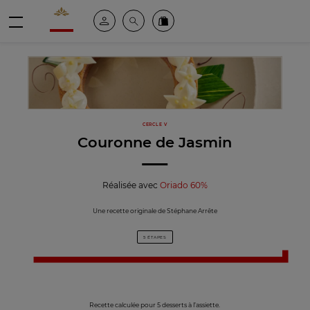
Valrhona - Imaginons le meilleur du chocolat
Espace client
Recherche
Commandez en ligne
menu
CERCLE V
Couronne de Jasmin
Réalisée avec
Oriado 60%
Une recette originale de Stéphane Arrête
5 ÉTAPES
Recette calculée pour 5 desserts à l’assiette.