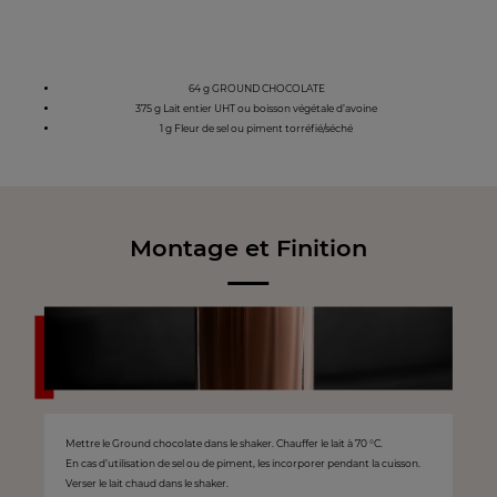
64 g GROUND CHOCOLATE
375 g Lait entier UHT ou boisson végétale d’avoine
1 g Fleur de sel ou piment torréfié/séché
Montage et Finition
Mettre le Ground chocolate dans le shaker. Chauffer le lait à 70 °C.
En cas d’utilisation de sel ou de piment, les incorporer pendant la cuisson.
Verser le lait chaud dans le shaker.