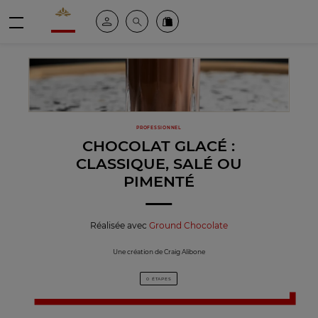
Valrhona - Imaginons le meilleur du chocolat
Espace client
Recherche
Commandez en ligne
menu
PROFESSIONNEL
CHOCOLAT GLACÉ :
CLASSIQUE, SALÉ OU
PIMENTÉ
Réalisée avec
Ground Chocolate
Une création de Craig Alibone
0 ÉTAPES