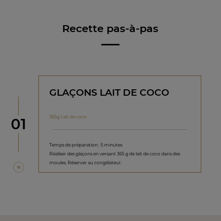
Recette pas-à-pas
GLAÇONS LAIT DE COCO
365g Lait de coco
étape
01
Temps de préparation : 5 minutes
Réaliser des glaçons en versant 365 g de lait de coco dans des
moules. Réserver au congélateur.