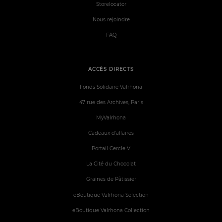
Storelocator
Nous rejoindre
FAQ
ACCÈS DIRECTS
Fonds Solidaire Valrhona
47 rue des Archives, Paris
MyValrhona
Cadeaux d'affaires
Portail Cercle V
La Cité du Chocolat
Graines de Pâtissier
eBoutique Valrhona Selection
eBoutique Valrhona Collection