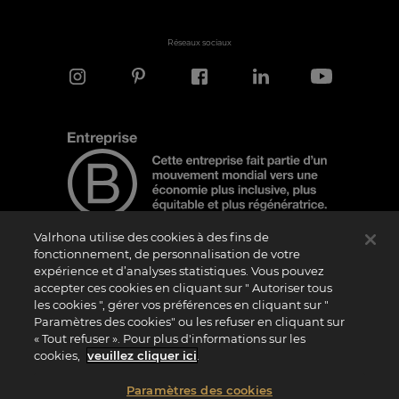
Réseaux sociaux
Valrhona utilise des cookies à des fins de
fonctionnement, de personnalisation de votre
expérience et d’analyses statistiques. Vous pouvez
Note d'information
accepter ces cookies en cliquant sur " Autoriser tous
Le logo “Certified B Corporation” est attribué par B Lab, une organisation privée à
les cookies ", gérer vos préférences en cliquant sur "
but non lucratif, aux entreprises qui, comme la nôtre, ont réalisé avec succès le B
Paramètres des cookies" ou les refuser en cliquant sur
Impact Assessment (“BIA”) et répondent aux exigences de B Lab en matière de
« Tout refuser ». Pour plus d'informations sur les
performance sociale et environnementale, de responsabilité et de transparence. Il
est précisé que B Lab n’est pas un organisme d’évaluation de la conformité au sens
cookies,
veuillez cliquer ici
.
du règlement (UE) n° 765/2008, ni un organisme de normalisation national,
européen ou international au sens du règlement (UE) n° 1025/2012. Les critères du
BIA sont distincts et indépendants des standards harmonisés issus des normes ISO
Paramètres des cookies
ou d’autres organismes de normalisation, et ils ne sont pas ratifiés par des