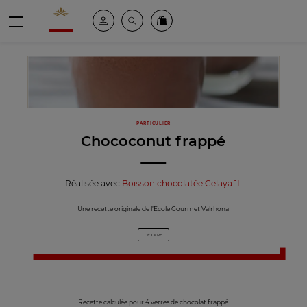
Valrhona - Imaginons le meilleur du chocolat
Espace client
Recherche
Commandez en ligne
menu
PARTICULIER
Chococonut frappé
Réalisée avec
Boisson chocolatée Celaya 1L
Une recette originale de l’École Gourmet Valrhona
1 ÉTAPE
Recette calculée pour 4 verres de chocolat frappé