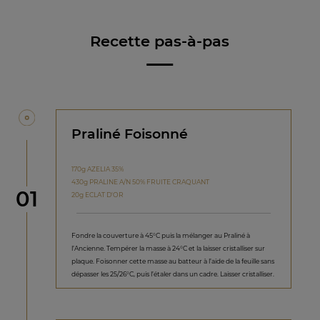
Recette pas-à-pas
Praliné Foisonné
170g AZELIA 35%
430g PRALINE A/N 50% FRUITE CRAQUANT
étape
01
20g ECLAT D'OR
Fondre la couverture à 45°C puis la mélanger au Praliné à
l’Ancienne. Tempérer la masse à 24°C et la laisser cristalliser sur
plaque. Foisonner cette masse au batteur à l’aide de la feuille sans
dépasser les 25/26°C, puis l’étaler dans un cadre. Laisser cristalliser.