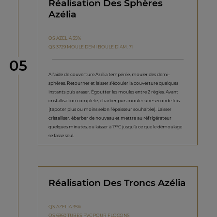
Réalisation Des Sphères
Azélia
QS AZELIA 35%
QS 3729 MOULE DEMI BOULE DIAM. 71
étape
05
A l’aide de couverture Azélia tempérée, mouler des demi-
sphères. Retourner et laisser s’écouler la couverture quelques
instants puis araser. Égoutter les moules entre 2 règles. Avant
cristallisation complète, ébarber puis mouler une seconde fois
(tapoter plus ou moins selon l’épaisseur souhaitée). Laisser
cristalliser, ébarber de nouveau et mettre au réfrigérateur
quelques minutes, ou laisser à 17°C jusqu’à ce que le démoulage
se fasse seul.
Réalisation Des Troncs Azélia
QS AZELIA 35%
QS 6960 TUBES PVC POUR FLOCONS