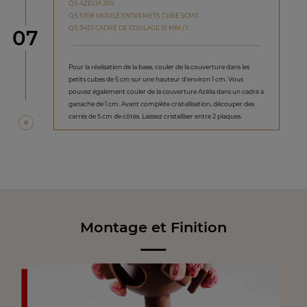
QS AZELIA 35%
QS 5708 MOULE ENTREMETS CUBE 5CM3
QS 3457 CADRE DE COULAGE 10 MM / 1
étape
07
Pour la réalisation de la base, couler de la couverture dans les
petits cubes de 5 cm sur une hauteur d’environ 1 cm. Vous
pouvez également couler de la couverture Azélia dans un cadre à
ganache de 1 cm. Avant complète cristallisation, découper des
carrés de 5 cm de côtés. Laissez cristalliser entre 2 plaques.
Montage et Finition