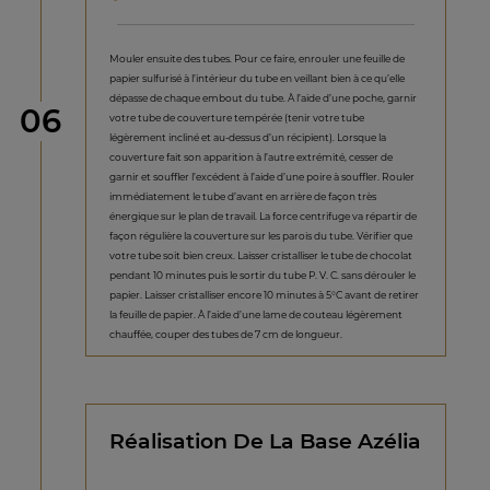
Mouler ensuite des tubes. Pour ce faire, enrouler une feuille de
papier sulfurisé à l’intérieur du tube en veillant bien à ce qu’elle
dépasse de chaque embout du tube. À l’aide d’une poche, garnir
étape
06
votre tube de couverture tempérée (tenir votre tube
légèrement incliné et au-dessus d’un récipient). Lorsque la
couverture fait son apparition à l’autre extrémité, cesser de
garnir et souffler l’excédent à l’aide d’une poire à souffler. Rouler
immédiatement le tube d’avant en arrière de façon très
énergique sur le plan de travail. La force centrifuge va répartir de
façon régulière la couverture sur les parois du tube. Vérifier que
votre tube soit bien creux. Laisser cristalliser le tube de chocolat
pendant 10 minutes puis le sortir du tube P. V. C. sans dérouler le
papier. Laisser cristalliser encore 10 minutes à 5°C avant de retirer
la feuille de papier. À l’aide d’une lame de couteau légèrement
chauffée, couper des tubes de 7 cm de longueur.
Réalisation De La Base Azélia