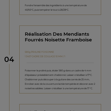
Fondre l’ensemble des ingrédients à une température de
40/45°C, puis tempérer le tout à 28/29°C.
Réalisation Des Mendiants
Fourrés Noisette Framboise
580g PRALINE FOISONNE
étape
1 3457 CADRE DE COULAGE 10 MM / 1
04
Foisonner le praliné puis, étaler 580 g dans un cadre de 4 mm
d’épaisseur préalablement chablonné. Laisser cristalliser à 17°C.
Chablonner puis découper à la guitare des carrés de 25 mm,
Enrober avec de la couverture lactée tempérée et décorer avec 2
noisettes sablées. Laisser cristalliser à une température de 17 °C.