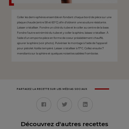
Coller les demi-sphères ensemble en fondant chaque bord de pièce sur une
plaque chaude (entre 58 et 60°C) afin d’obtenir une soudure résistante.
Laisser cristalliser. Fondre un côté du tube et le coller au centre de la base.
Fondre l’autre extrémité du tube et y coller la sphère, laissez cristalliser. À
l’aide d’un emporte-pièce en forme de coeur préalablement chauffé,
ajourer la sphère (voir photo). Pulvériser le montage à l’aide de l’appareil
pour pistolet Azélia tempéré. Laisser cristalliser à 17°C. Collez ensuite 7
mendiants sur la sphère et quelques noisettes sablées framboise.
PARTAGEZ LA RECETTE SUR LES MÉDIAS SOCIAUX
Découvrez d'autres recettes