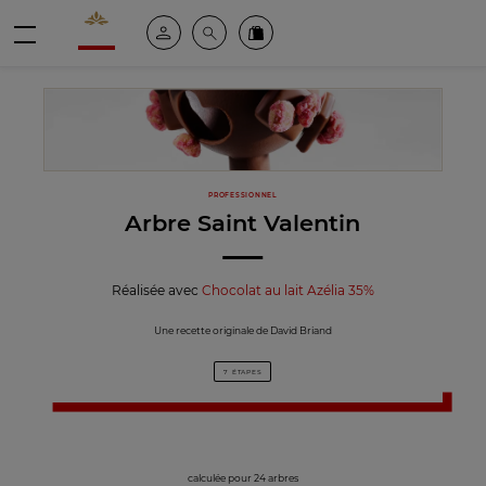
Valrhona - Imaginons le meilleur du chocolat
Espace client
Recherche
Commandez en ligne
menu
PROFESSIONNEL
Arbre Saint Valentin
Réalisée avec
Chocolat au lait Azélia 35%
Une recette originale de David Briand
7 ÉTAPES
calculée pour 24 arbres