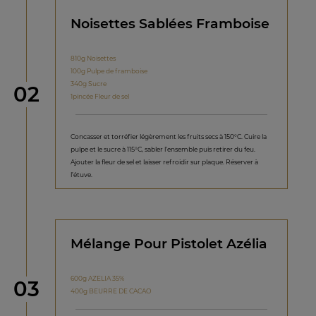
Noisettes Sablées Framboise
810g Noisettes
100g Pulpe de framboise
340g Sucre
étape
02
1pincée Fleur de sel
Concasser et torréfier légèrement les fruits secs à 150°C. Cuire la
pulpe et le sucre à 115°C, sabler l’ensemble puis retirer du feu.
Ajouter la fleur de sel et laisser refroidir sur plaque. Réserver à
l’étuve.
Mélange Pour Pistolet Azélia
600g AZELIA 35%
étape
03
400g BEURRE DE CACAO