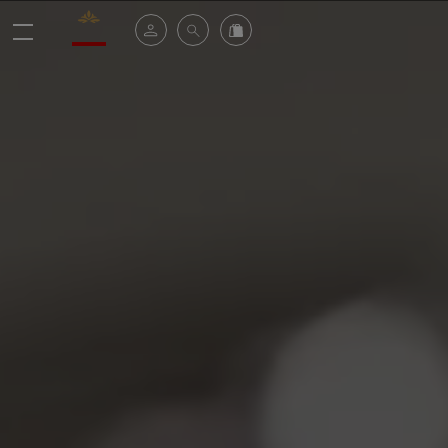
Valrhona - Imaginons le meilleur du chocolat
Espace client
Recherche
Commandez en ligne
menu